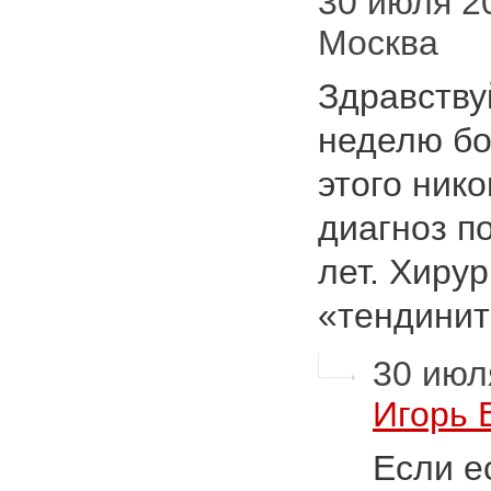
30 июля 20
Москва
Здравству
неделю бо
этого нико
диагноз п
лет. Хирур
«тендини
30 июля
Игорь 
Если е