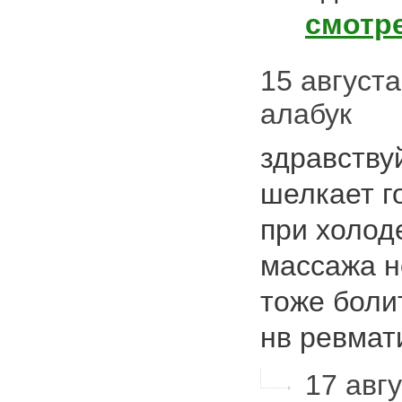
смотр
15 августа
алабук
здравству
шелкает г
при холоде
массажа н
тоже боли
нв ревма
17 авгу