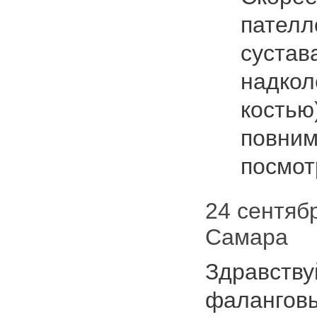
пателл
сустав
надкол
костью
повним
посмот
24 сентябр
Самара
Здравству
фаланговы