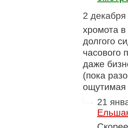
2 декабря 
хромота в
долгого си
часового 
даже бизн
(пока раз
ощутимая
21 янва
Ельшан
Скорее