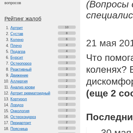
(Вопросы
вопросов
специалис
Рейтинг жалоб
Артрит
10
Сустав
8
Колено
6
21 мая 2019
Плечо
4
Подагра
4
Что помога
Бурсит
3
Остеопороз
3
коленях? Б
Реактивный
3
Движение
3
дискомфор
Аллергия
2
Анализ крови
2
(еще 2 с
Артрит ревматоидный
2
Кортизол
2
Лордоз
2
Онкология
2
Последни
Остеохондроз
2
Периартрит
2
Поясница
2
30 мая 