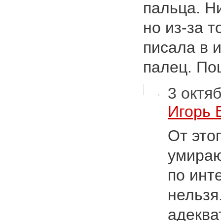
пальца. Н
но из-за т
писала в 
палец. П
3 октяб
Игорь 
От это
умираю
по инт
нельзя
адеква