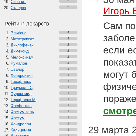
Синовит
2
Склероз
2
Игорь 
Сам по
Рейтинг лекарств
Эльбона
4
заболе
Метотрексат
4
Диклофенак
2
если е
Димексид
2
Мелоксикам
2
показа
Румалон
2
Эвалар
1
могут 
Хондроитин
1
Терафлекс
1
физиче
Траумель С
1
Фуросемид
1
пораже
Терафлекс М
1
Фосфоглив
1
смотр
Фастум гель
1
Фастум
1
Хондролон
1
29 марта 2
Кальцемин
1
1