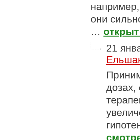
например,
они сильн
…
открыт
21 янва
Ельшан
Приним
дозах,
терапе
увелич
гипоте
смотр