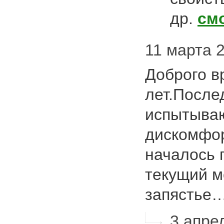
др.
см
11 марта 2
Доброго в
лет.После
испытыва
дискомфор
началось 
текущий м
запястье
3 апрел