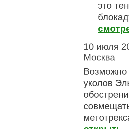
это те
блокад
смотр
10 июля 20
Москва
Возможно 
уколов Эл
обострени
совмещать
метотрекс