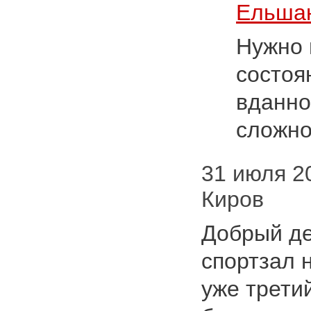
Ельшан
Нужно 
состоя
вданно
сложн
31 июля 20
Киров
Добрый де
спортзал 
уже трети