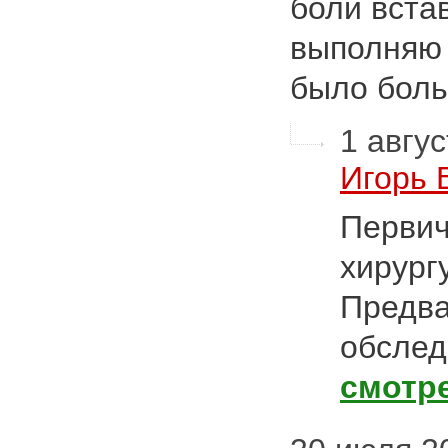
боли вста
выполняю
было бол
1 авгус
Игорь 
Первич
хирург
Предва
обслед
смотр