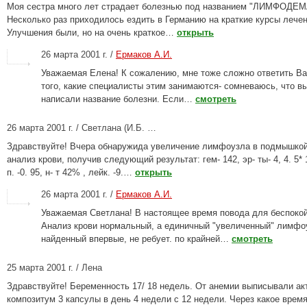
Моя сестра много лет страдает болезнью под названием "ЛИМФОДЕМ
Несколько раз приходилось ездить в Германию на краткие курсы лечен
Улучшения были, но на очень краткое…
открыть
26 марта 2001 г. /
Ермаков А.И.
Уважаемая Елена! К сожалению, мне тоже сложно ответить Ва
того, какие специалисты этим занимаются- сомневаюсь, что в
написали название болезни. Если…
смотреть
26 марта 2001 г. / Светлана (И.Б. …
Здравствуйте! Вчера обнаружида увеличение лимфоузла в подмышко
анализ крови, получив следующий результат: гем- 142, эр- ты- 4, 4. 5* 1
п. -0. 95, н- т 42% , лейк. -9.…
открыть
26 марта 2001 г. /
Ермаков А.И.
Уважаемая Светлана! В настоящее время повода для беспокой
Анализ крови нормальный, а единичный "увеличенный" лимфо
найденный впервые, не ребует. по крайней…
смотреть
25 марта 2001 г. / Лена
Здравствуйте! Беременность 17/ 18 недель. От анемии выписывали а
композитум 3 капсулы в день 4 недели с 12 недели. Через какое врем