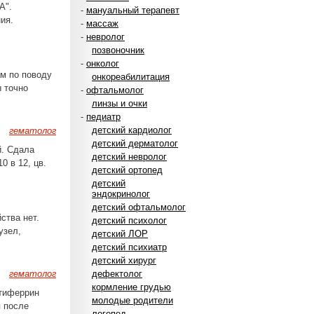
А".
-
мануальный терапевт
ия.
-
массаж
-
невролог
позвоночник
-
онколог
м по поводу
онкореабилитация
ы точно
-
офтальмолог
линзы и очки
-
педиатр
детский кардиолог
гематолог
детский дерматолог
й. Сдала
детский невролог
0 в 12, цв.
детский ортопед
детский
эндокринолог
детский офтальмолог
ства нет.
детский психолог
узел,
детский ЛОР
детский психиатр
детский хирург
гематолог
дефектолог
кормление грудью
ктиферрин
молодые родители
я после
логопед