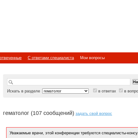
отвеченные
С ответами специалиста
Мои вопросы
Искать в разделе
в ответах
в вопр
гематолог (107 сообщений)
задать свой вопрос
Уважаемые врачи, этой конференции требуются специалисты-консу