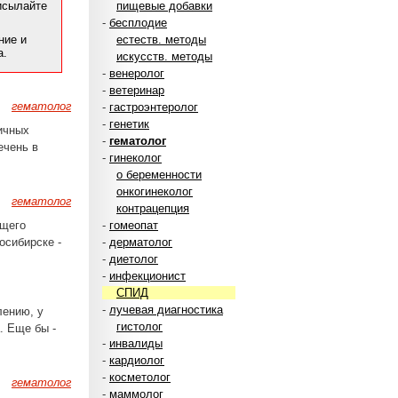
рисылайте
пищевые добавки
-
бесплодие
ние и
естеств. методы
а.
искусств. методы
-
венеролог
-
ветеринар
гематолог
-
гастроэнтеролог
-
генетик
ичных
-
гематолог
ечень в
-
гинеколог
о беременности
онкогинеколог
гематолог
контрацепция
ющего
-
гомеопат
осибирске -
-
дерматолог
-
диетолог
-
инфекционист
СПИД
-
лучевая диагностика
лению, у
гистолог
. Еще бы -
-
инвалиды
-
кардиолог
-
косметолог
гематолог
-
маммолог