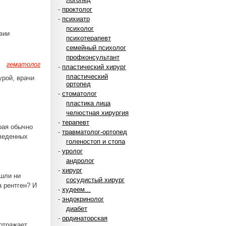
-
проктолог
-
психиатр
психолог
вии
психотерапевт
семейный психолог
профконсультант
гематолог
-
пластический хирург
пластический
урой, врачи
ортопед
-
стоматолог
пластика лица
челюстная хирургия
-
терапевт
рая обычно
-
травматолог-ортопед
иведенных
голеностоп и стопа
-
уролог
андролог
-
хирург
ашли ни
сосудистый хирург
а рентген? И
-
худеем...
-
эндокринолог
диабет
-
ординаторская
 отражает