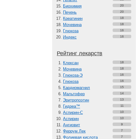
Биохимия
20
Печень
20
Креатинин
18
Мочевина
18
Глюкоза
16
Индекс
16
Рейтинг лекарств
Клексан
18
Мочевина
18
Глюкоза-Э
16
Глюкоза
16
Кардиомагнил
15
Мальтофер
14
Эритропоэтин
13
Гидреа™
11
Аспирин-C
10
Аспирин
10
Ангиовит
9
Феррум Лек
7
Фолиевая кислота
7