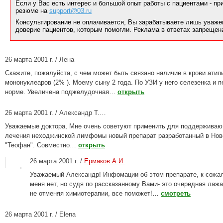
Если у Вас есть интерес и большой опыт работы с пациентами - п
резюме на
support@03.ru
Консультирование не оплачивается, Вы зарабатываете лишь уваже
доверие пациентов, которым помогли. Реклама в ответах запрещен
26 марта 2001 г. / Лена
Скажите, пожалуйста, с чем может быть связано наличие в крови атип
мононуклеаров (2% ). Моему сыну 2 года. По УЗИ у него селезенка и п
норме. Увеличена поджелудочная…
открыть
26 марта 2001 г. / Александр Т.…
Уважаемые доктора, Мне очень советуют применить для поддержива
лечения неходжинской лимфомы новый препарат разработанный в Нов
"Теофан". Совместно…
открыть
26 марта 2001 г. /
Ермаков А.И.
Уважаемый Александр! Инфомации об этом препарате, к сожа
меня нет, но судя по рассказанному Вами- это очередная лажа
не отменяя химиотерапии, все поможет!…
смотреть
26 марта 2001 г. / Elena