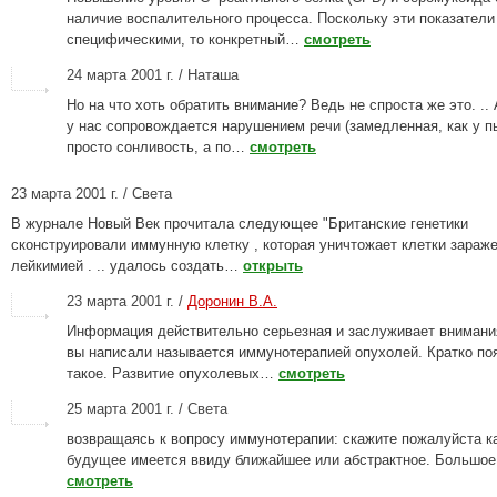
наличие воспалительного процесса. Поскольку эти показатели
специфическими, то конкретный…
смотреть
24 марта 2001 г. / Наташа
Но на что хоть обратить внимание? Ведь не спроста же это. ..
у нас сопровождается нарушением речи (замедленная, как у пь
просто сонливость, а по…
смотреть
23 марта 2001 г. / Света
В журнале Новый Век прочитала следующее "Британские генетики
сконструировали иммунную клетку , которая уничтожает клетки зараж
лейкимией . .. удалось создать…
открыть
23 марта 2001 г. /
Доронин В.А.
Информация действительно серьезная и заслуживает внимания
вы написали называется иммунотерапией опухолей. Кратко по
такое. Развитие опухолевых…
смотреть
25 марта 2001 г. / Света
возвращаясь к вопросу иммунотерапии: скажите пожалуйста к
будущее имеется ввиду ближайшее или абстрактное. Большое
смотреть