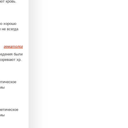
ют кровь.
но хорошо
и не всегда
гематолог
ведения были
озревают хр.
етическое
омы
нетическое
омы