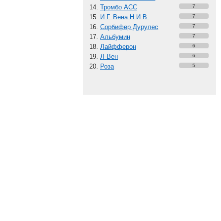
Тромбо АСС
7
И.Г. Вена Н.И.В.
7
Сорбифер Дурулес
7
Альбумин
7
Лайфферон
6
Л-Вен
6
Роза
5