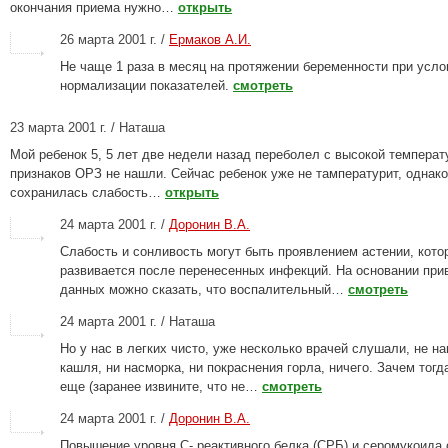
окончания приема нужно…
открыть
26 марта 2001 г. /
Ермаков А.И.
Не чаще 1 раза в месяц на протяжении беременности при усло
нормализации показателей.
смотреть
23 марта 2001 г. / Наташа
Мой ребенок 5, 5 лет две недели назад переболел с высокой температ
признаков ОРЗ не нашли. Сейчас ребенок уже не тампературит, однако
сохранилась слабость…
открыть
24 марта 2001 г. /
Доронин В.А.
Слабость и сонливость могут быть проявлением астении, кото
развивается после перенесенных инфекций. На основании пр
данных можно сказать, что воспалительный…
смотреть
24 марта 2001 г. / Наташа
Но у нас в легких чисто, уже несколько врачей слушали, не н
кашля, ни насморка, ни покраснения горла, ничего. Зачем тогд
еще (заранее извините, что не…
смотреть
24 марта 2001 г. /
Доронин В.А.
Повышение уровня С- реактивного белка (CРБ) и серомукоида