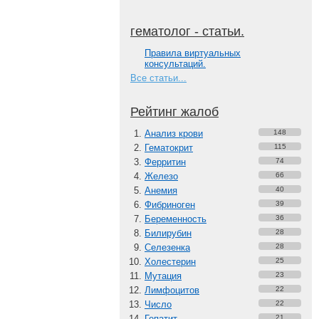
гематолог - статьи.
Правила виртуальных
консультаций.
Все статьи...
Рейтинг жалоб
Анализ крови
148
Гематокрит
115
Ферритин
74
Железо
66
Анемия
40
Фибриноген
39
Беременность
36
Билирубин
28
Селезенка
28
Холестерин
25
Мутация
23
Лимфоцитов
22
Число
22
Гепатит
21