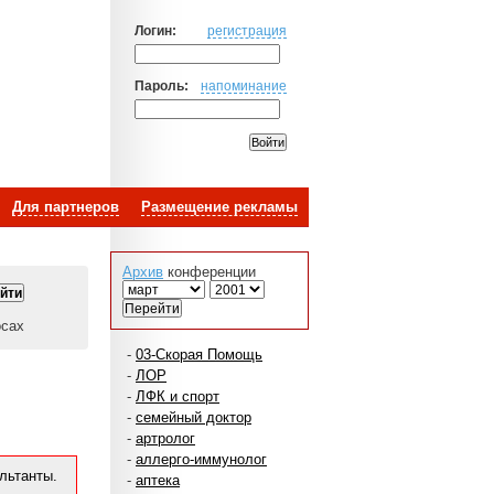
Логин:
регистрация
Пароль:
напоминание
Для партнеров
Размещение рекламы
Архив
конференции
осах
-
03-Скорая Помощь
-
ЛОР
-
ЛФК и спорт
-
семейный доктор
-
артролог
-
аллерго-иммунолог
льтанты.
-
аптека