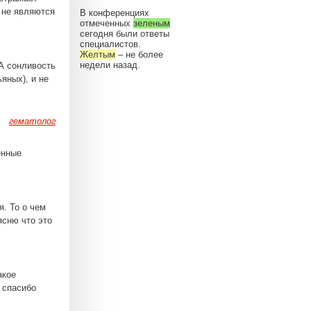
 не являются
В конференциях
отмеченных
зеленым
сегодня были ответы
специалистов.
Желтым
– не более
недели назад.
 А сонливость
яных), и не
гематолог
енные
. То о чем
ясню что это
акое
 спасибо