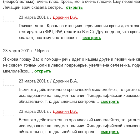
(нейробластома), очень плох. Кровь, моча очень плохие. Ему перелива
Лечащий врач сказала сестре…
открыть
23 марта 2001 г. /
Доронин В.А.
Грязная ложь! Кровь на станциях переливания крови достаточ
тестируется (ВИЧ, RW, гепатиты В и С). Другое дело, что кров
хватает, поэтому часто просят…
смотреть
23 марта 2001 г. / Ирина
Я снова прошу Вас о помощи- речь идет о нашем друге и первичные с
не совсем точны- боли в левом подреберье, увеличена селезенка, под
миелолейкоз.…
открыть
23 марта 2001 г. / Доронин В.А.
Если это действительно хронический миелолейкоз, то цитоген
исследование на предмет наличия Филадельфийской хромос
обязательно, т. к. дальнейший контроль…
смотреть
23 марта 2001 г. /
Доронин В.А.
Если это действиетельно хронический миелолейкоз, то цитоге
исследование на предмет наличия Филадельфийской хромос
обязательно, т. к. дальнейший контроль…
смотреть