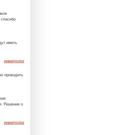
акое
 спасибо
дут иметь
гематолог
но проводить
пия.
и. Решение о
гематолог