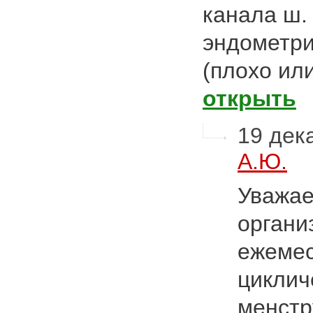
канала ш. 
эндометри
(плохо ил
открыть
19 дека
А.Ю.
Уважае
орган
ежемес
циклич
менстр