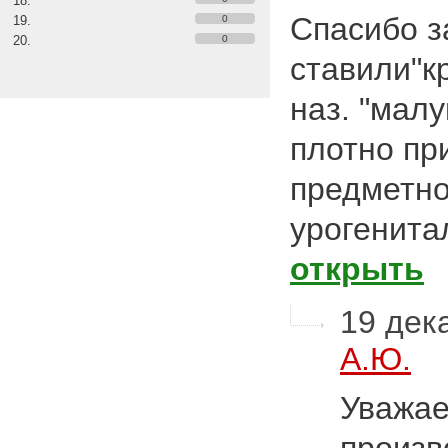
Спасибо з
0
0
ставили"кр
наз. "мал
плотно пр
предметно
урогенита
открыть
19 дека
А.Ю.
Уважае