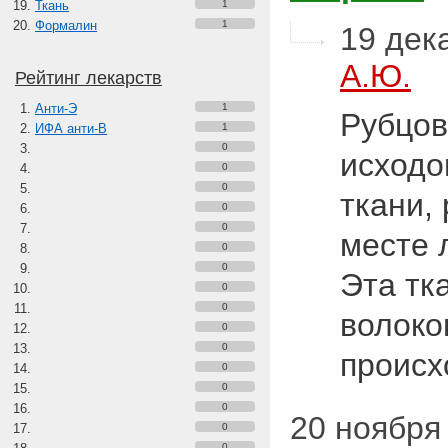
Ткань
1
Формалин
1
19 дека
А.Ю.
Рейтинг лекарств
Анти-Э
1
Рубцов
ИФА анти-В
1
0
исходо
0
0
ткани,
0
0
месте 
0
0
Эта тк
0
0
волоко
0
0
проис
0
0
0
20 ноября 
0
0