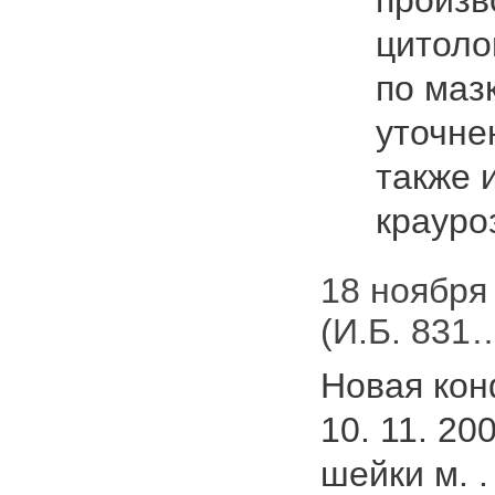
произв
цитоло
по мазк
уточне
также 
краур
18 ноября 
(И.Б. 831
Новая кон
10. 11. 20
шейки м. .