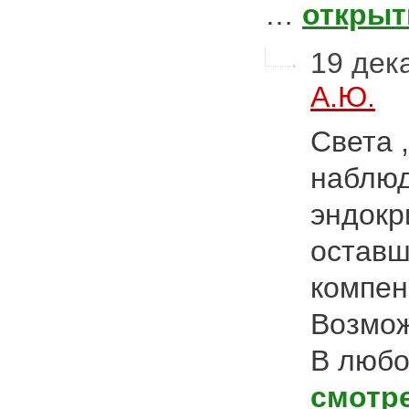
…
открыт
19 дека
А.Ю.
Света 
наблюд
эндокр
оставш
компен
Возмож
В люб
смотр