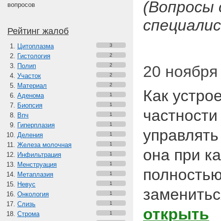
(Вопросы
вопросов
специалис
Рейтинг жалоб
Цитоплазма
3
Гистология
2
Полип
2
20 ноября 
Участок
2
Материал
2
Как устрое
Аденома
1
Биопсия
1
частности
Впч
1
Гиперплазия
1
управлять
Деления
1
Железа молочная
1
она при к
Инфильтрация
1
Менструация
1
полностью
Метаплазия
1
Невус
1
заменитьс
Онкология
1
Слизь
1
открыть
Строма
1