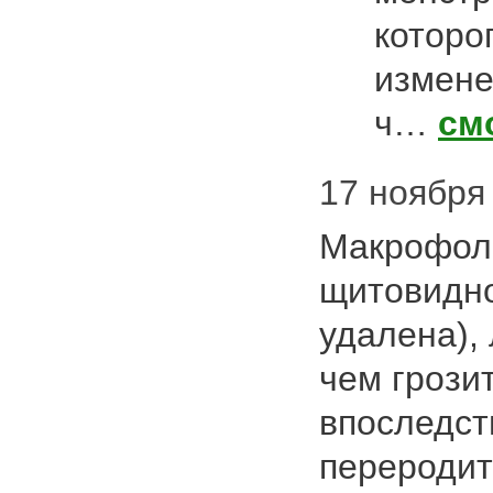
которо
изменен
ч…
см
17 ноября 
Макрофол
щитовидно
удалена), 
чем грози
впоследст
переродит