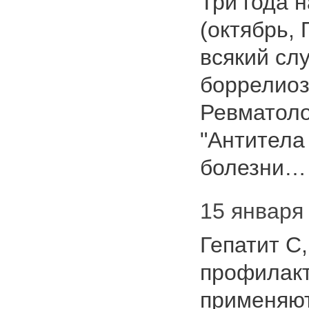
Три года 
(октябрь,
всякий сл
боррелиоз
Ревматоло
"Антитела
болезни
15 января 
Гепатит С,
профилакт
применяют