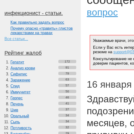
вопрос
инфекционист - статьи.
Как правильно задать вопрос
Почему опасно «травить» глистов
лекарствами на травах
Все статьи...
Уважаемые врачи, это
Если у Вас есть инте
резюме на
support@03
Рейтинг жалоб
Консультирование не 
Гепатит
172
доверие пациентов, к
Анализ крови
91
Сифилис
79
Заражение
63
16 января 
Спид
57
Иммунитет
50
Здравству
Герпес
46
Печень
41
подозрени
Цмв
37
Оральный
34
месяцев, 
Сыпь
34
Потливость
32
Билирубин
29