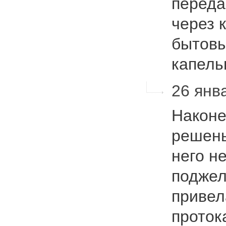
переда
через 
бытовы
капел
26 янва
Наконе
решены
него не
поджел
привел
проток