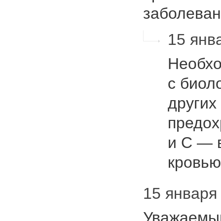
заболева
15 янва
Необхо
с биол
других
предох
и С — 
кровью
15 января 
Уважаемый