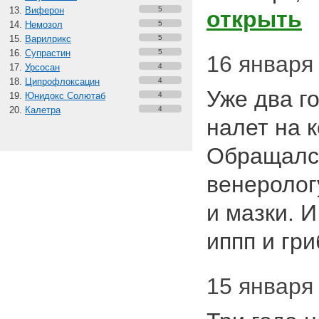
Виферон
5
открыть
Немозол
5
Варилрикс
5
Супрастин
5
16 января 
Урсосан
4
Ципрофлоксацин
4
Уже два г
Юнидокс Солютаб
4
Калетра
4
налет на 
Обращался
венеролог
и мазки. И
иппп и гр
15 января 