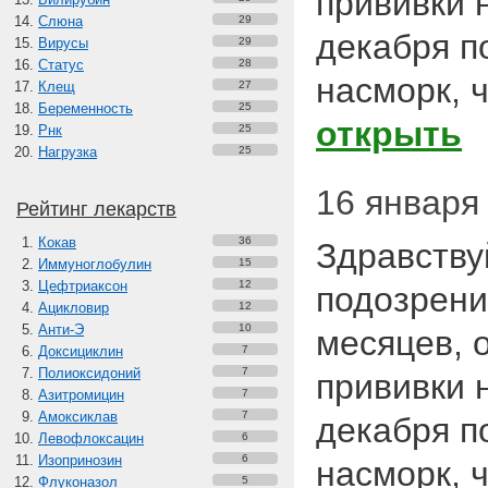
прививки 
Слюна
29
декабря п
Вирусы
29
Статус
28
насморк, 
Клещ
27
Беременность
25
открыть
Рнк
25
Нагрузка
25
16 января 
Рейтинг лекарств
Кокав
36
Здравству
Иммуноглобулин
15
Цефтриаксон
12
подозрени
Ацикловир
12
Анти-Э
10
месяцев, 
Доксициклин
7
Полиоксидоний
7
прививки 
Азитромицин
7
Амоксиклав
7
декабря п
Левофлоксацин
6
Изопринозин
6
насморк, 
Флуконазол
5