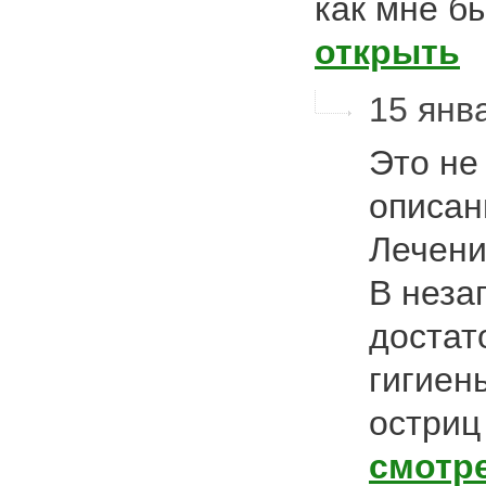
как мне б
открыть
15 янва
Это не
описан
Лечени
В неза
достат
гигиены
остриц
смотр