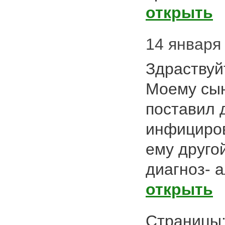
открыть
14 января 
Здраствуй
Моему сын
поставил 
инфициров
ему друго
диагноз- 
открыть
Страниц