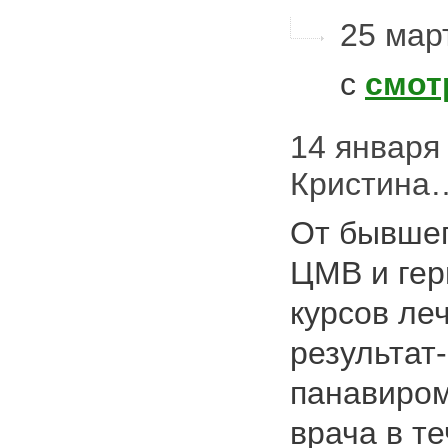
25 март
с
смот
14 января 
Кристина
От бывшег
ЦМВ и гер
курсов ле
результат
панавиром
врача в т