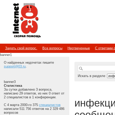
Internet
Скорая помощь
Задать свой вопрос.
Все вопросы
Неотвеченные
С ответами 
banner1
О найденных недочетах пишите
support@03.ru
.
Искать в разделе
banner3
Статистика
За сутки добавлено 3 вопроса,
написано 29 ответов, из них 0 ответ от
2 специалистов в 1 конференции.
инфекци
С 4 марта 2000-го 375
специалистов
написали 511 756 ответов на 2 329 486
сообщен
вопросов