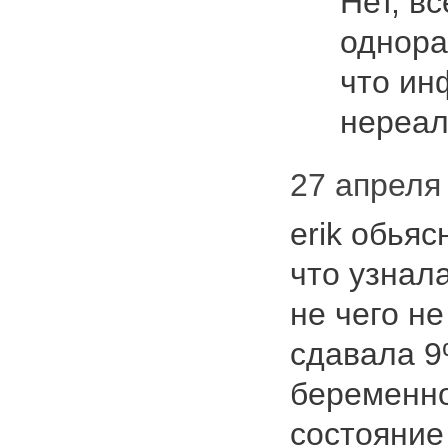
Нет, в
однора
что ин
нереал
27 апреля 
erik обьяс
что узнал
не чего н
сдавала 9
беременно
состояние