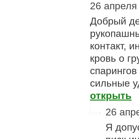
26 апреля 
Добрый де
рукопашн
контакт, и
кровь о г
спарингов
сильные 
открыть
26 апре
Я допу