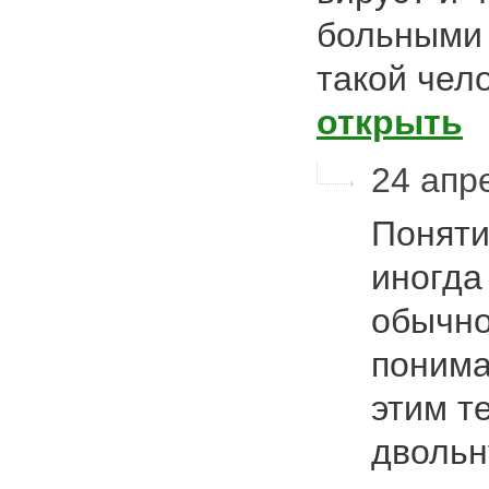
больными 
такой чел
открыть
24 апре
Поняти
иногда
обычно
понима
этим т
двольн