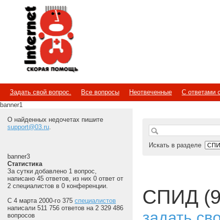
Internet
Скорая помощь
Задать свой вопрос.
Все вопросы
Неотвеченные
С ответами 
banner1
О найденных недочетах пишите
support@03.ru
.
Искать в разделе
banner3
Статистика
За сутки добавлено 1 вопрос,
написано 45 ответов, из них 0 ответ от
2 специалистов в 0 конференции.
СПИД (9
С 4 марта 2000-го 375
специалистов
написали 511 756 ответов на 2 329 486
задать св
вопросов