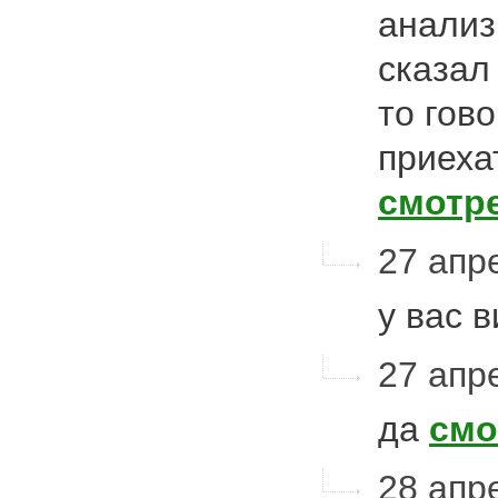
анализ
сказал
то гов
приеха
смотр
27 апре
у вас 
27 апре
да
смо
28 апре