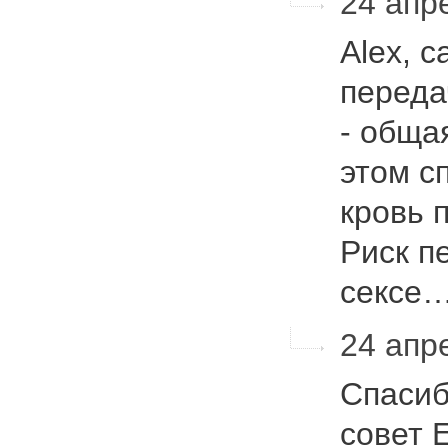
24 апре
Alex, 
переда
- общая
этом с
кровь 
Риск п
сексе
24 апре
Спасиб
совет E