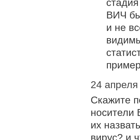
стадия
ВИЧ бы
и не в
видимы
статис
приме
24 апреля 
Скажите п
носители 
их назвать
вирус? и 