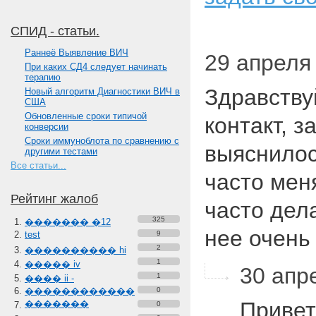
СПИД - статьи.
Paннеё Выявление ВИЧ
29 апреля 
При каких СД4 следует начинать
терапию
Здравству
Новый алгоритм Диагностики ВИЧ в
США
Обновленные сроки типичой
контакт, 
конверсии
Сроки иммуноблота по сравнению с
выяснилос
другими тестами
Все статьи...
часто мен
Рейтинг жалоб
часто дела
325
������� �12
нее очен
test
9
2
���������� hi
1
����� iv
30 апре
1
���� ii -
������������
0
Привет
�������
0