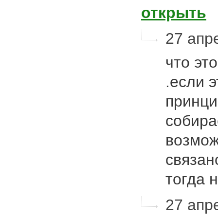
открыть
27 апре
что это
.если э
принци
собирае
возможн
связано
тогда
27 апре