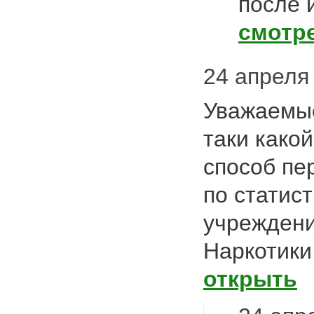
после
смотр
24 апреля 
Уважаемые
таки како
способ пе
по статис
учрежден
Наркотики
открыть