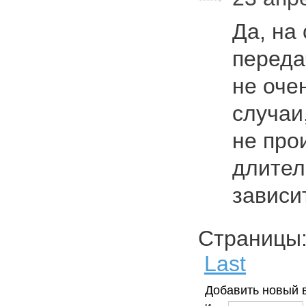
Да, на
переда
не оче
случаи
не про
длител
завис
Страниц
Last
Добавить новый 