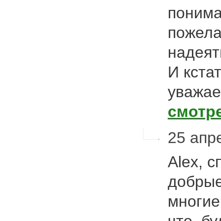
понима
пожела
надеят
И кста
уважае
смотр
25 апре
Alex, 
добрые
многие