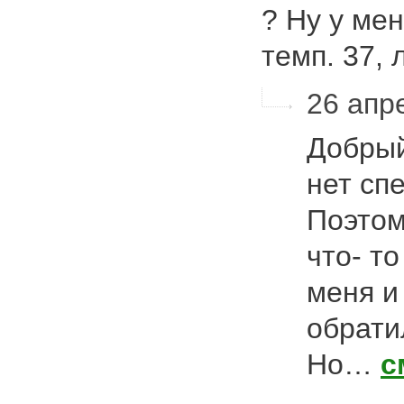
? Ну у ме
темп. 37
26 апре
Добрый
нет сп
Поэтом
что- т
меня и
обрати
Но…
с