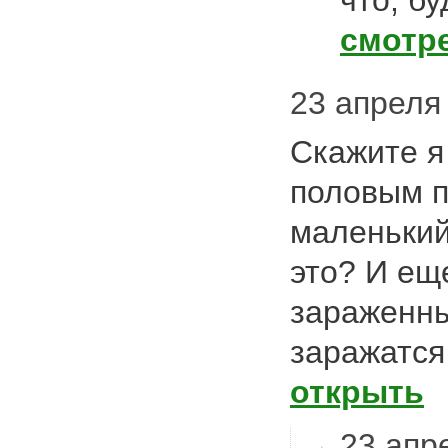
что, бу
смотр
23 апреля 
Скажите я
половым п
маленький
это? И ещ
зараженны
заражатс
открыть
23 апре