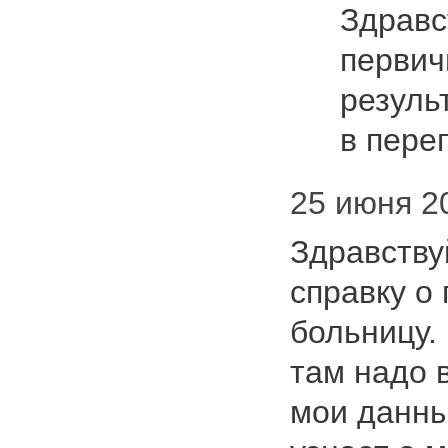
Здравс
первич
резуль
в пере
25 июня 20
Здравству
справку о 
больницу.
там надо 
мои данны