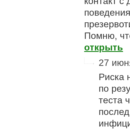
контакт с 
поведения
презервот
Помню, ч
открыть
27 июня
Риска 
по рез
теста 
послед
инфици