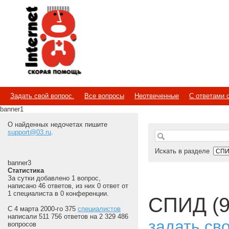
Internet
Скорая помощь
Задать свой вопрос.
Все вопросы
Неотвеченные
С ответами 
banner1
О найденных недочетах пишите
support@03.ru
.
Искать в разделе
banner3
Статистика
За сутки добавлено 1 вопрос,
написано 46 ответов, из них 0 ответ от
1 специалиста в 0 конференции.
СПИД (9
С 4 марта 2000-го 375
специалистов
написали 511 756 ответов на 2 329 486
задать св
вопросов