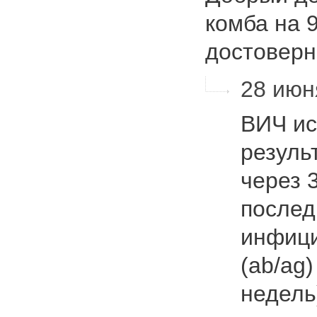
комба на 
достовер
28 июня
ВИЧ ис
резуль
через 
послед
инфици
(ab/ag)
недель