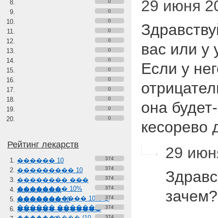
29 июня 20
0
0
0
Здравствуй
0
0
вас или у 
0
0
Если у нег
0
0
отрицатель
0
0
она будет
0
0
кесорево
Рейтинг лекарств
29 июня
374
������ 10
374
��������� 10
Здравс
374
�������� ���
�������� 10%
374
�������
зачем
����������� 10% �
374
������� 10
������ �������
374
������ �������
���������� (10-
374