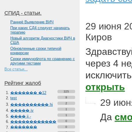
СПИД - статьи.
Paннеё Выявление ВИЧ
29 июня 20
При каких СД4 следует начинать
терапию
Киров
Новый алгоритм Диагностики ВИЧ в
США
Обновленные сроки типичой
Здравству
конверсии
Сроки иммуноблота по сравнению с
через 4 н
другими тестами
Все статьи...
исключить
Рейтинг жалоб
открыть
325
������� �12
test
9
29 июня
2
���������� hi
1
����� iv
Да
смо
1
���� ii -
������������
0
�������
0