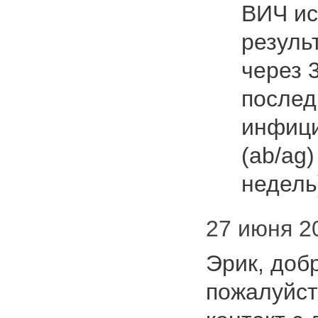
ВИЧ ис
резуль
через 
послед
инфици
(ab/ag)
недель
27 июня 20
Эрик, доб
пожалуйс