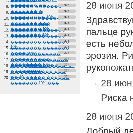
����� 10
28 июня 2
������� ��
374
������ �������
������� �
374
������� 10
Здравству
��������� 10%
374
��������������
������� ���
374
����������
пальце ру
�������� 10%
������� ���
374
������� �������
�������� 10%
������� 10%
374
��������� ����� 10%
есть небо
374
�������� �������
10%
374
�������� �������
эрозия. Ри
���� 10%
374
�������������
������� ���
374
���������������
рукопожат
�������� 10%
��� �������� 10%
374
������� ������� 10%
� �������
374
����������� ���
��-10
374
���������-������
28 июня
������� 10%-���
Риска 
28 июня 20
Добрый де