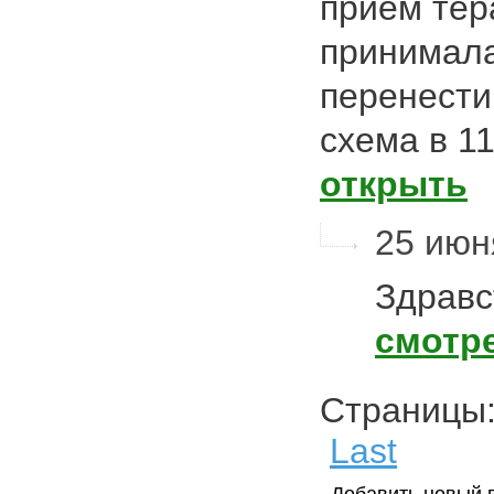
прием тер
принимала
перенести 
схема в 1
открыть
25 июня
Здравс
смотр
Страниц
Last