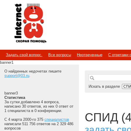
Internet
Скорая помощь
Задать свой вопрос.
Все вопросы
Неотвеченные
С ответами 
banner1
О найденных недочетах пишите
support@03.ru
.
Искать в разделе
banner3
Статистика
За сутки добавлено 4 вопроса,
написано 30 ответов, из них 0 ответ от
1 специалиста в 0 конференции.
СПИД (4
С 4 марта 2000-го 375
специалистов
написали 511 756 ответов на 2 329 486
задать св
вопросов