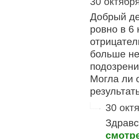
30 октября
Добрый де
ровно в 6 
отрицате
больше не
подозрени
Могла ли 
результа
30 октя
Здравс
смотр