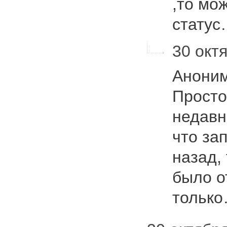
,то мо
стату
30 октя
Аноним
Просто
недавн
что за
назад,
было о
тольк