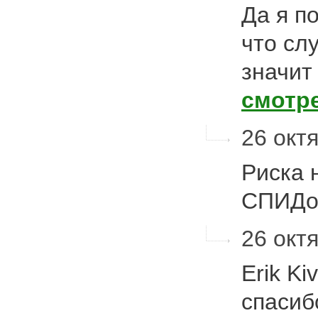
Да я п
что сл
значит
смотр
26 октя
Риска 
СПИДо
26 октя
Erik K
спасиб