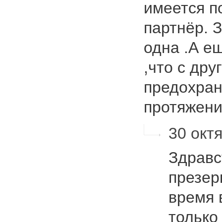
имеется п
партнёр. З
одна .А е
,что с дру
предохран
протяже
30 октя
Здравс
презер
время 
только 