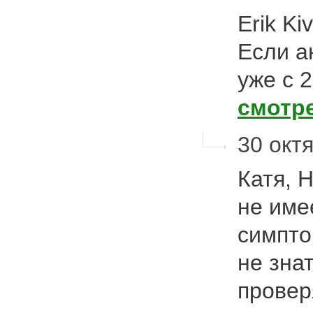
Erik Ki
Если а
уже с 
смотр
30 октя
Катя, 
не име
симпто
не зна
провер