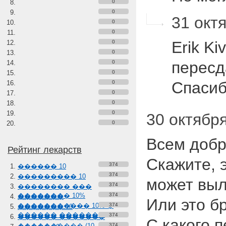
0
0
31 октя
0
0
Erik Ki
0
0
пересд
0
0
Спаси
0
0
0
0
30 октября
0
Всем добр
Рейтинг лекарств
Скажите, э
374
������ 10
374
��������� 10
может выл
374
�������� ���
�������� 10%
374
�������
Или это б
����������� 10% �
374
������� 10
������ �������
374
������ �������
С какого п
���������� (10-
374