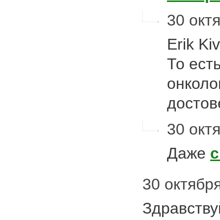
30 октя
Erik Ki
То ест
онколо
досто
30 октя
Даже
с
30 октября
Здравству