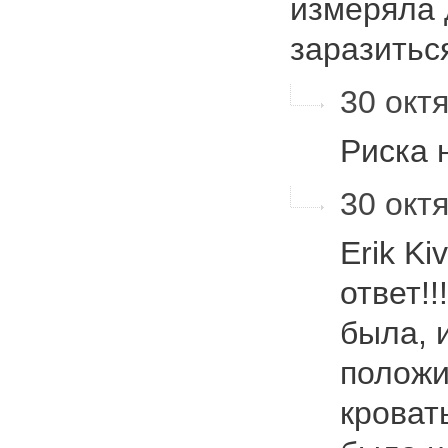
измеряла 
заразить
30 октя
Риска 
30 октя
Erik Ki
ответ!!
была, 
положи
кровать