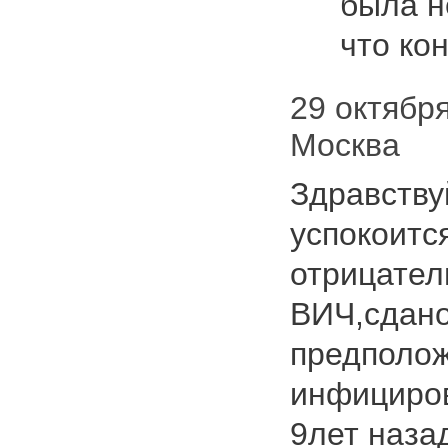
была н
что ко
29 октября
Москва
Здравству
успокоитс
отрицател
ВИЧ,сдан
предполож
инфициров
9лет наза