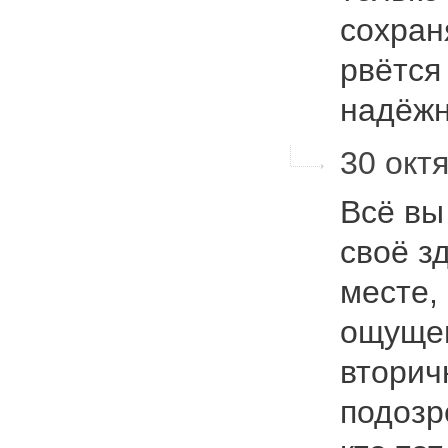
сохран
рвётся 
надёж
30 октя
Всё вы
своё з
месте,
ощущен
вторич
подозр