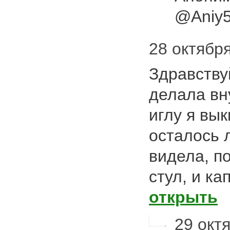
@Aniy
28 октября
Здравству
делала вн
иглу я вык
осталось л
видела, п
стул, и к
открыть
29 октя