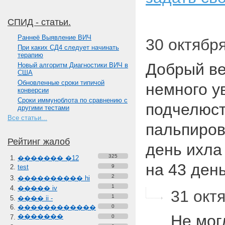
СПИД - статьи.
Paннеё Выявление ВИЧ
30 октября
При каких СД4 следует начинать
терапию
Добрый ве
Новый алгоритм Диагностики ВИЧ в
США
Обновленные сроки типичой
немного у
конверсии
Сроки иммуноблота по сравнению с
подчелюст
другими тестами
Все статьи...
пальпиров
Рейтинг жалоб
день ихла
325
������� �12
на 43 ден
test
9
2
���������� hi
1
����� iv
31 октя
1
���� ii -
������������
0
Не мо
�������
0