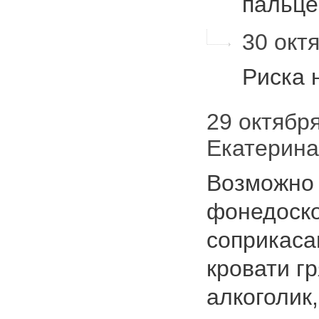
пальце
30 октя
Риска 
29 октября 
Екатерин
Возможно 
фонедоско
соприкаса
кровати г
алкоголик,