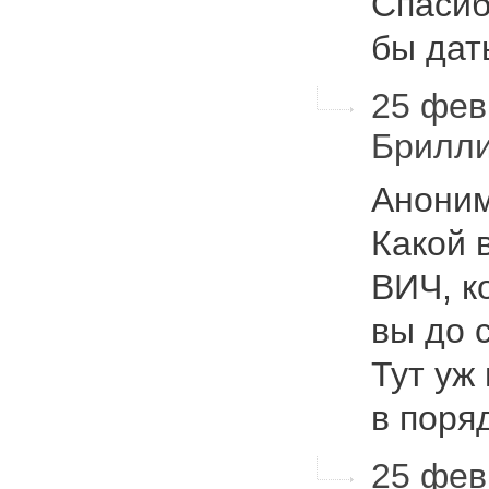
Спасиб
бы дат
25 февр
Брилл
Аноним
Какой 
ВИЧ, к
вы до 
Тут уж
в поря
25 фев