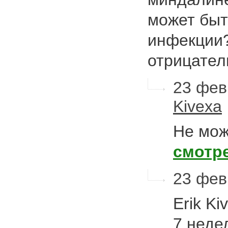
может быт
инфекции
отрицате
23 фев
Kivexa
Не мож
смотр
23 фев
Erik Ki
7 неде