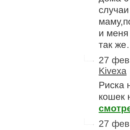
случаи
маму,п
и меня
так ж
27 фев
Kivexa
Риска 
кошек 
смотр
27 фев