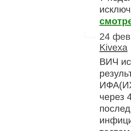
исключ
смотр
24 фев
Kivexa
ВИЧ ис
резуль
ИФА(ИХ
через 
послед
инфици