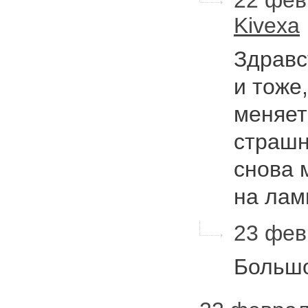
22 фев
Kivexa
Здравс
и тоже
меняет
страшн
снова 
на лам
23 фев
Большо