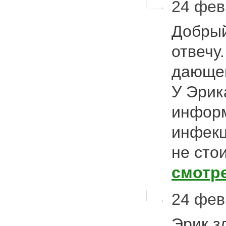
24 фев
Добрый
отвечу
дающег
У Эрик
информ
инфекц
не сто
смотр
24 фев
Эрик з