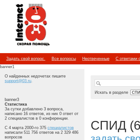
Internet
Скорая помощь
Задать свой вопрос.
Все вопросы
Неотвеченные
С ответами 
banner1
О найденных недочетах пишите
support@03.ru
.
Искать в разделе
banner3
Статистика
За сутки добавлено 3 вопроса,
написано 16 ответов, из них 0 ответ от
2 специалистов в 0 конференции.
СПИД (6
С 4 марта 2000-го 375
специалистов
написали 511 756 ответов на 2 329 486
задать св
вопросов