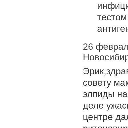
инфици
тестом
антиг
26 февраля
Новосиби
Эрик,здра
совету ма
элпиды на
деле ужас
центре да