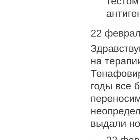
тестом
антиг
22 февраля
Здравству
на терапи
Тенафовир
годы все 
переносим
неопредел
выдали н