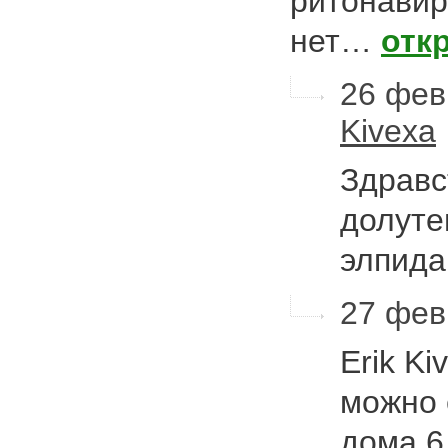
ритонавир
нет…
отк
26 фев
Kivexa
Здравс
долуте
элпида
27 фев
Erik K
можно 
дома 6