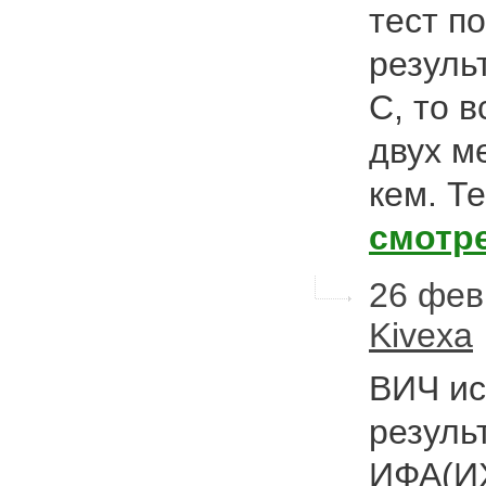
тест п
резуль
С, то 
двух м
кем. Т
смотр
26 фев
Kivexa
ВИЧ ис
резуль
ИФА(ИХ