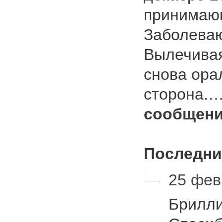
принимающ
Заболеваю
Вылечивая
снова ор
сторона.
сообщени
Последни
25 фев
Брилли