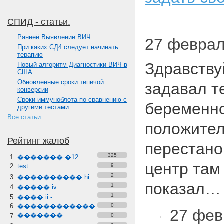
СПИД - статьи.
Paннеё Выявление ВИЧ
27 феврал
При каких СД4 следует начинать
терапию
Здравству
Новый алгоритм Диагностики ВИЧ в
США
Обновленные сроки типичой
задавал те
конверсии
Сроки иммуноблота по сравнению с
беременно
другими тестами
Все статьи...
положител
Рейтинг жалоб
перестано
325
������� �12
центр там
test
9
2
���������� hi
показал
1
����� iv
1
���� ii -
������������
0
27 фев
�������
0