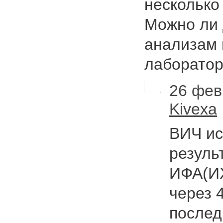
несколько
Можно ли 
анализам 
лаборато
26 фев
Kivexa
ВИЧ ис
резуль
ИФА(ИХ
через 
послед