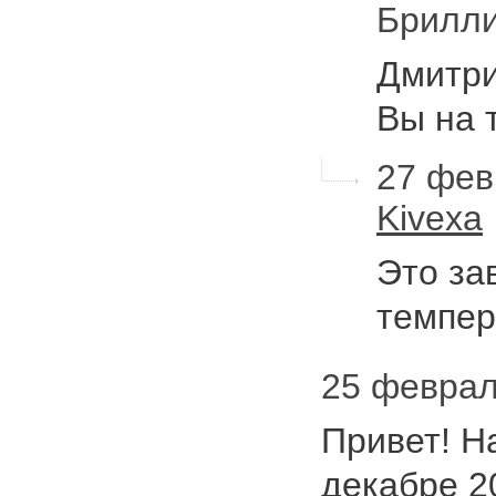
Брилл
Дмитри
Вы на 
27 фев
Kivexa
Это за
темпе
25 феврал
Привет! Н
декабре 2