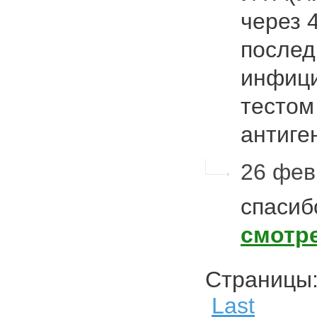
через 
послед
инфици
тестом
антиг
26 февр
спасиб
смотр
Страниц
Last