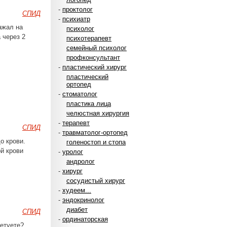
-
проктолог
СПИД
-
психиатр
ажал на
психолог
 через 2
психотерапевт
семейный психолог
профконсультант
-
пластический хирург
пластический
ортопед
-
стоматолог
пластика лица
челюстная хирургия
-
терапевт
СПИД
-
травматолог-ортопед
о крови.
голеностоп и стопа
й крови
-
уролог
андролог
-
хирург
сосудистый хирург
-
худеем...
-
эндокринолог
диабет
СПИД
-
ординаторская
ветуете?