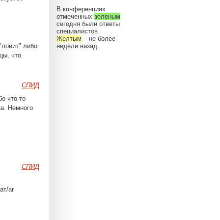
В конференциях
отмеченных
зеленым
сегодня были ответы
специалистов.
Желтым
– не более
"ловит" либо
недели назад.
цы, что
СПИД
о что то
на. Немного
СПИД
ат/аг