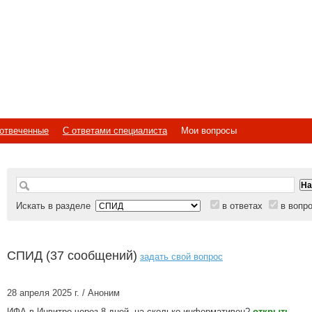
отвеченные
С ответами специалиста
Мои вопросы
Искать в разделе
в ответах
в вопр
СПИД (37 сообщений)
задать свой вопрос
28 апреля 2025 г. / Аноним
ИФА в Инвитро через 8 дней, на сколько информативен?
открыть