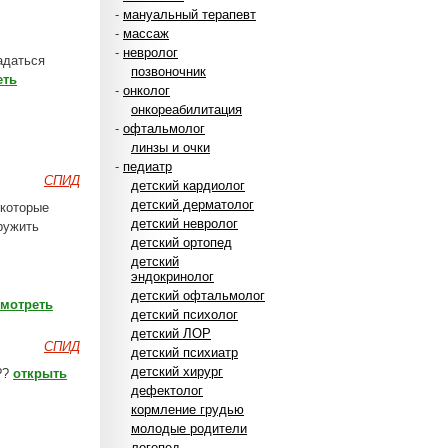
-
мануальный терапевт
-
массаж
-
невролог
адаться
позвоночник
еть
-
онколог
онкореабилитация
-
офтальмолог
линзы и очки
-
педиатр
СПИД
детский кардиолог
детский дерматолог
 которые
детский невролог
ружить
детский ортопед
детский
эндокринолог
детский офтальмолог
смотреть
детский психолог
детский ЛОР
СПИД
детский психиатр
детский хирург
??
открыть
дефектолог
кормление грудью
молодые родители
логопед