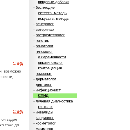
пищевые добавки
-
бесплодие
естеств. методы
искусств. методы
-
венеролог
-
ветеринар
-
гастроэнтеролог
-
генетик
-
гематолог
-
гинеколог
о беременности
онкогинеколог
СПИД
контрацепция
й, возможно
-
гомеопат
е кисти,
-
дерматолог
-
диетолог
-
инфекционист
СПИД
-
лучевая диагностика
гистолог
СПИД
-
инвалиды
-
кардиолог
 он задел
-
косметолог
ухо тоже до
-
маммолог