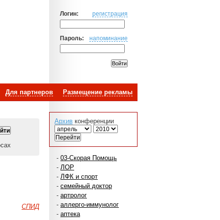
Логин:
регистрация
Пароль:
напоминание
Для партнеров
Размещение рекламы
Архив
конференции
осах
-
03-Скорая Помощь
-
ЛОР
-
ЛФК и спорт
-
семейный доктор
-
артролог
-
аллерго-иммунолог
СПИД
-
аптека