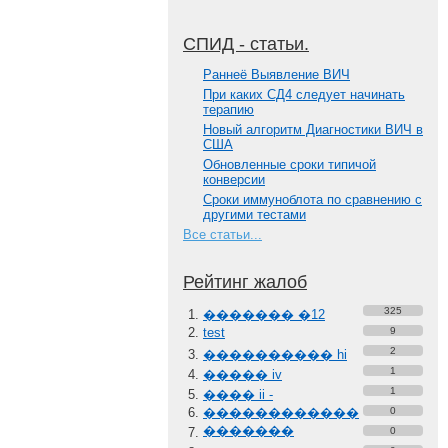
СПИД - статьи.
Paннеё Выявление ВИЧ
При каких СД4 следует начинать
терапию
Новый алгоритм Диагностики ВИЧ в
США
Обновленные сроки типичой
конверсии
Сроки иммуноблота по сравнению с
другими тестами
Все статьи...
Рейтинг жалоб
325
������� �12
test
9
2
���������� hi
1
����� iv
1
���� ii -
������������
0
�������
0