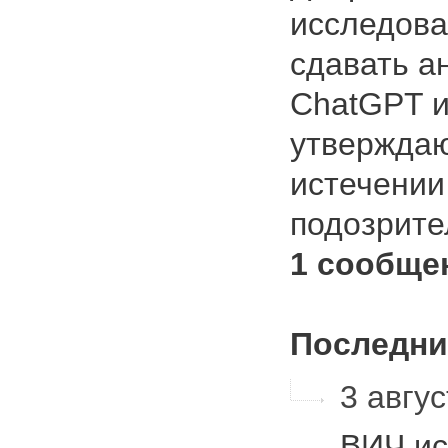
исследова
сдавать а
ChatGPT и
утверждаю
истечении
подозрит
1 сообще
Последни
3 авгус
ВИЧ ис