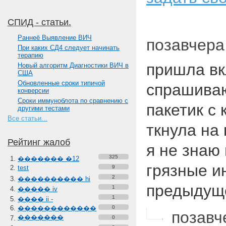
СПИД - статьи.
Paннеё Выявление ВИЧ
позавчера 
При каких СД4 следует начинать
терапию
пришла вк
Новый алгоритм Диагностики ВИЧ в
США
Обновленные сроки типичой
спрашиваю
конверсии
Сроки иммуноблота по сравнению с
пакетик с
другими тестами
Все статьи...
ткнула на 
Рейтинг жалоб
я не знаю
325
������� �12
грязные и
test
9
2
���������� hi
предыду
1
����� iv
1
���� ii -
������������
0
позавч
�������
0