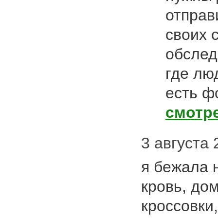
отправ
своих 
обсле
где лю
есть ф
смотр
3 августа 
я бежала 
кровь, до
кроссовки