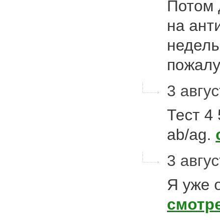
Потом 
на ант
недель
пожал
3 авгус
Тест 4 
ab/ag.
3 авгус
Я уже 
смотр