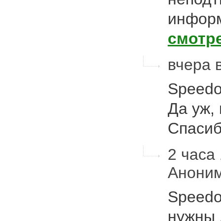
информ
смотр
вчера 
Speed
Да уж, 
Спасиб
2 часа 
Анони
Speedо
нужны 