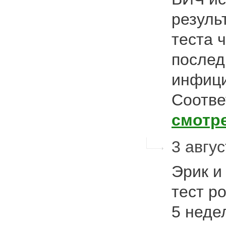
резуль
теста 
послед
инфици
Соотве
смотр
3 авгус
Эрик и
тест ро
5 неде