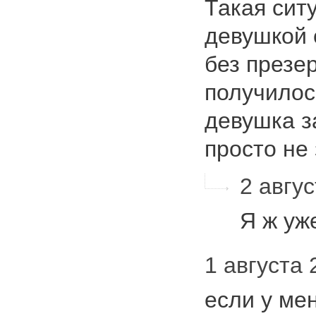
Такая сит
девушкой 
без презе
получилос
девушка з
просто н
2 авгус
Я ж уж
1 августа 
если у ме