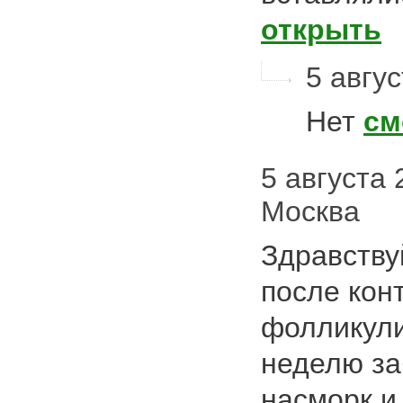
открыть
5 авгус
Нет
см
5 августа 
Москва
Здравству
после кон
фолликули
неделю за
насморк и