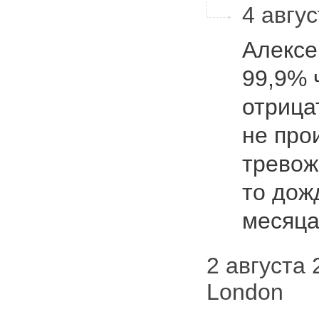
4 авгус
Алексе
99,9% 
отрица
не про
тревож
то дож
месяц
2 августа 
London