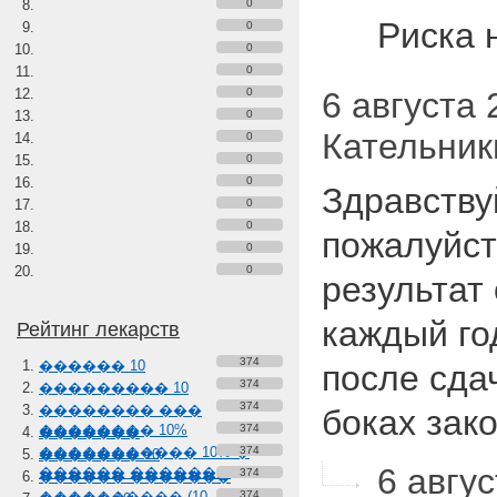
0
Риска 
0
0
0
0
6 августа 2
0
Кательник
0
0
0
Здравству
0
0
пожалуйст
0
0
результат
каждый год
Рейтинг лекарств
374
������ 10
после сда
374
��������� 10
374
�������� ���
боках зак
�������� 10%
374
�������
����������� 10% �
374
������� 10
6 авгус
������ �������
374
������ �������
���������� (10-
374