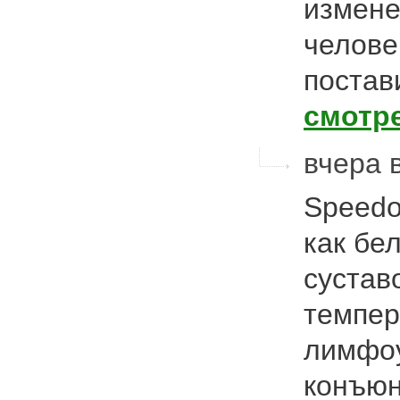
измене
челове
постав
смотр
вчера 
Speedо
как бе
сустав
темпер
лимфоу
конъюн