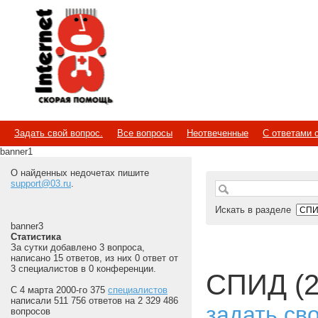
Internet
Скорая помощь
Задать свой вопрос.
Все вопросы
Неотвеченные
С ответами 
banner1
О найденных недочетах пишите
support@03.ru
.
Искать в разделе
banner3
Статистика
За сутки добавлено 3 вопроса,
написано 15 ответов, из них 0 ответ от
3 специалистов в 0 конференции.
СПИД (2
С 4 марта 2000-го 375
специалистов
написали 511 756 ответов на 2 329 486
задать св
вопросов