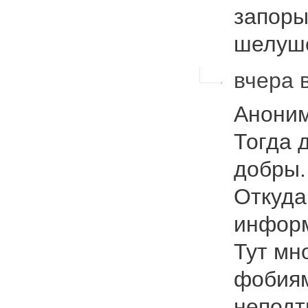
запоры
шелу
вчера 
Аноним
Тогда 
добры.
Откуда
инфор
Тут мно
фобиям
неподт