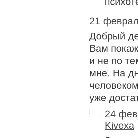
психот
21 февраля
Добрый де
Вам покаж
и не по те
мне. На д
человеком
уже дост
24 фев
Kivexa