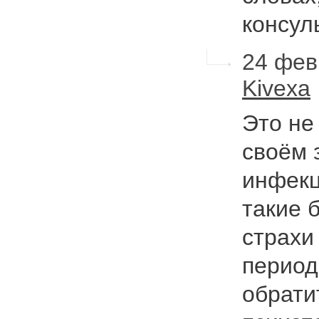
консул
24 фев
Kivexa
Это не
своём 
инфекц
такие 
страхи
период
обрати