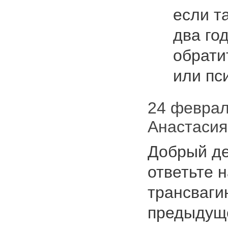
если т
два го
обрати
или пс
24 февраля
Анастасия
Добрый де
ответьте н
трансваги
предыдуще