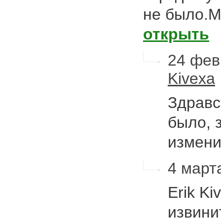
не было.М
открыть
24 фев
Kivexa
Здравс
было, 
измени
4 марта
Erik K
извини