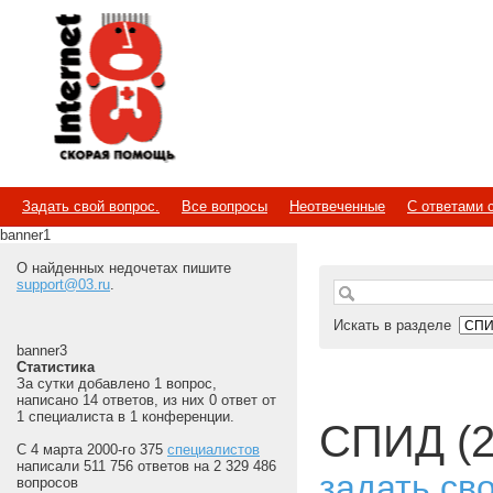
Internet
Скорая помощь
Задать свой вопрос.
Все вопросы
Неотвеченные
С ответами 
banner1
О найденных недочетах пишите
support@03.ru
.
Искать в разделе
banner3
Статистика
За сутки добавлено 1 вопрос,
написано 14 ответов, из них 0 ответ от
1 специалиста в 1 конференции.
СПИД (2
С 4 марта 2000-го 375
специалистов
написали 511 756 ответов на 2 329 486
задать св
вопросов