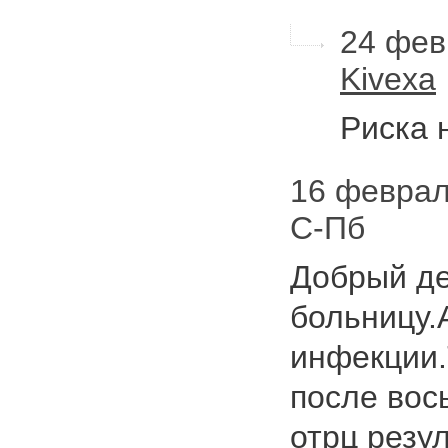
24 фев
Kivexa
Риска 
16 февраля
С-Пб
Добрый де
больницу.
инфекции.
после вос
отрц резу