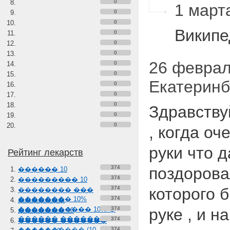
0
1 марта
0
0
Викип
0
0
0
26 февраля
0
0
Екатеринб
0
0
0
Здравствуй
0
0
, когда о
руки что д
Рейтинг лекарств
374
поздорова
������ 10
374
��������� 10
374
которого 
�������� ���
�������� 10%
374
�������
����������� 10% �
374
руке , и 
������� 10
������ �������
374
������ �������
���������� (10-
374