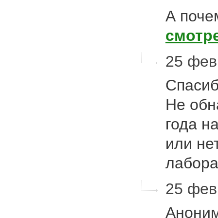
А поче
смотр
25 фев
Спасиб
Не обн
года н
или не
лабор
25 фев
Аноним