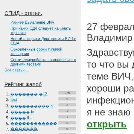
СПИД - статьи.
Paннеё Выявление ВИЧ
27 февраля
При каких СД4 следует начинать
терапию
Владими
Новый алгоритм Диагностики ВИЧ в
США
Обновленные сроки типичой
Здравству
конверсии
Сроки иммуноблота по сравнению с
то что вы 
другими тестами
Все статьи...
теме ВИЧ,
Рейтинг жалоб
хороши ра
325
������� �12
инфекцион
test
9
2
���������� hi
я не знаю
1
����� iv
1
���� ii -
открыть
������������
0
�������
0