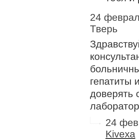
24 февраля
Тверь
Здравству
консультан
больничны
гепатиты 
доверять 
лаборато
24 фев
Kivexa