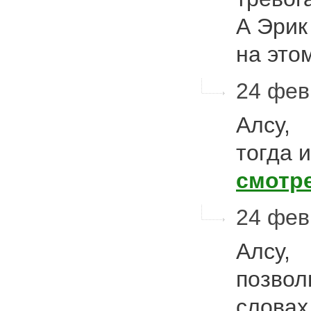
А Эрик
на это
24 фев
Алсу,
тогда 
смотр
24 фев
Алсу,
позвол
словах