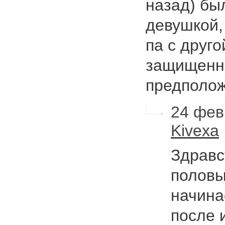
назад) бы
девушкой,
па с друго
защищенн
предполо
24 фев
Kivexa
Здравс
половы
начина
после 