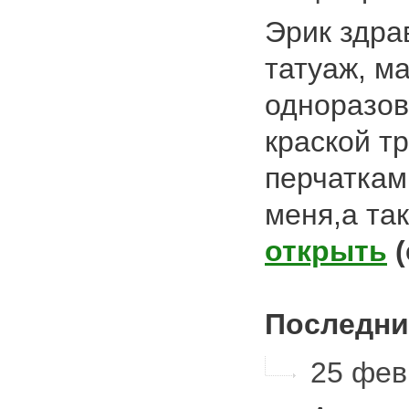
Эрик здра
татуаж, м
одноразов
краской т
перчаткам
меня,а та
открыть
Последни
25 фев