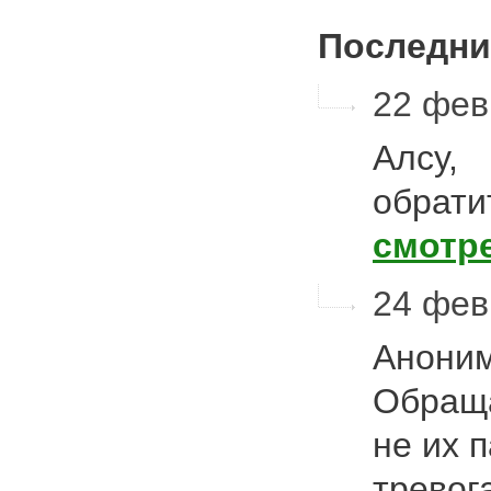
Последни
22 фев
Алсу,
обрати
смотр
24 февр
Аноним
Обраща
не их 
тревог