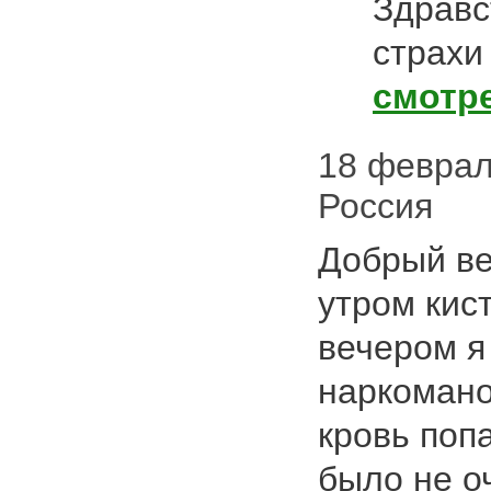
Здравс
страхи
смотр
18 февраля
Россия
Добрый ве
утром кист
вечером я
наркомано
кровь попа
было не о