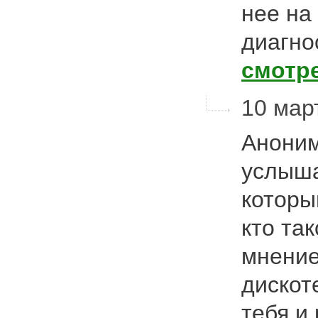
нее на
диагно
смотр
10 мар
Аноним
услыша
который
кто так
мнение
дискоте
тебя и