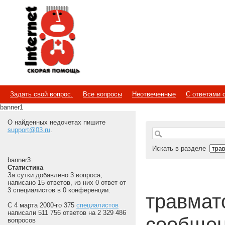
Internet
Скорая помощь
Задать свой вопрос.
Все вопросы
Неотвеченные
С ответами 
banner1
О найденных недочетах пишите
support@03.ru
.
Искать в разделе
banner3
Статистика
За сутки добавлено 3 вопроса,
написано 15 ответов, из них 0 ответ от
3 специалистов в 0 конференции.
травмат
С 4 марта 2000-го 375
специалистов
написали 511 756 ответов на 2 329 486
сообщен
вопросов