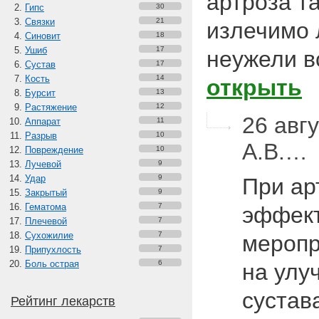
артроза т
Гипс
30
Связки
21
излечимо 
Синовит
18
Ушиб
17
неужели в
Сустав
17
Кость
14
открыть
Бурсит
13
Растяжение
12
26 авгу
Аппарат
11
Разрыв
10
А.В.…
Повреждение
10
Лучевой
9
Удар
9
При ар
Закрытый
9
Гематома
7
эффект
Плечевой
7
Сухожилие
7
меропр
Припухлость
7
Боль острая
6
на улу
сустав
Рейтинг лекарств