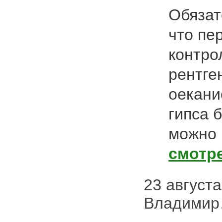
Обязат
что пе
контро
рентге
оекани
гипса 
можно 
смотр
23 августа 
Владими