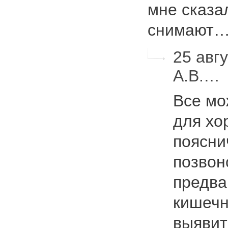
мне сказа
снимают
25 авгу
А.В.…
Все мо
для хо
поясни
позвон
предва
кишечн
выяви