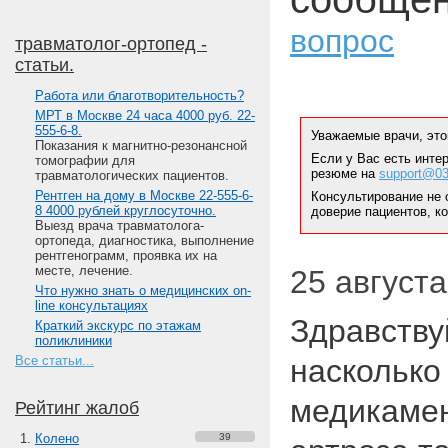
вопрос
травматолог-ортопед -
статьи.
Работа или благотворительность?
МРТ в Москве 24 часа 4000 руб. 22-
555-6-8.
Уважаемые врачи, это
Показания к магнитно-резонансной
Если у Вас есть инте
томографии для
резюме на
support@03
травматологических пациентов.
Рентген на дому в Москве 22-555-6-
Консультирование не 
8 4000 рублей круглосуточно.
доверие пациентов, к
Выезд врача травматолога-
ортопеда, диагностика, выполнение
рентгенограмм, проявка их на
месте, лечение.
25 августа 
Что нужно знать о медицинских on-
line консультациях
Здравству
Краткий экскурс по этажам
поликлиники
Все статьи...
насколько
медикамен
Рейтинг жалоб
Колено
39