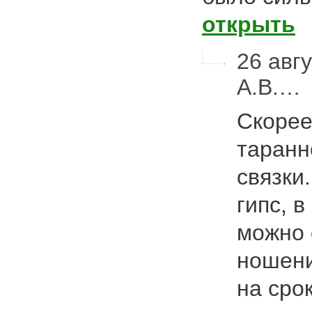
открыть
26 авгу
А.В.…
Скорее
таранн
связки
гипс, 
можно 
ношени
на сро