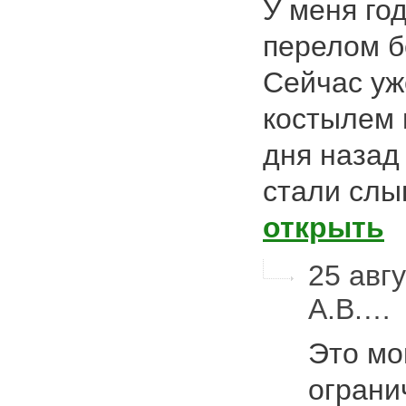
У меня го
перелом б
Сейчас уж
костылем 
дня назад
стали сл
открыть
25 авгу
А.В.…
Это мо
ограни