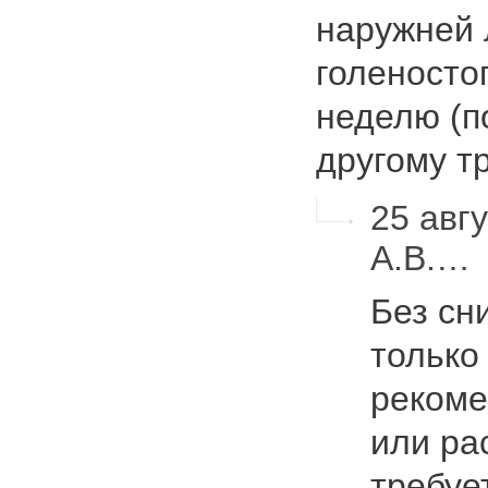
наружней 
голеностоп
неделю (п
другому 
25 авгу
А.В.…
Без сн
только
рекоме
или ра
требуе