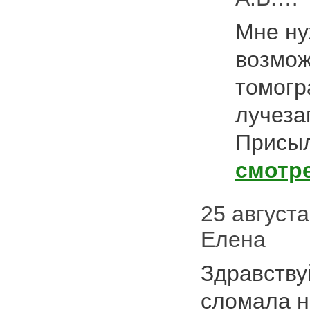
Мне ну
возмож
томогр
лучеза
Присыл
смотр
25 августа 
Елена
Здравству
сломала н