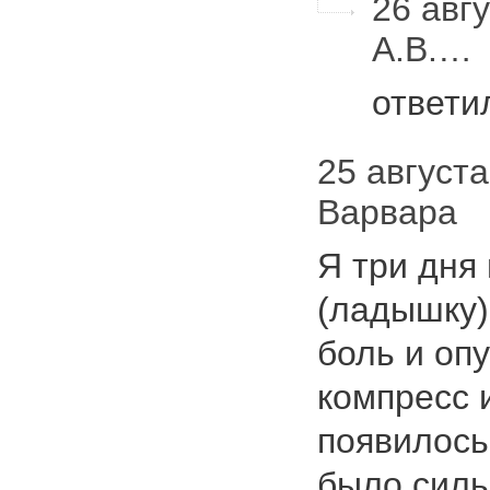
26 авгу
А.В.…
ответи
25 августа 
Варвара
Я три дня
(ладышку)
боль и оп
компресс 
появилось
было сил