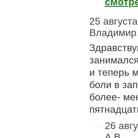
смотр
25 августа 
Владими
Здравству
занимался
и теперь 
боли в зап
более- ме
пятнадца
26 авгу
А.В.…