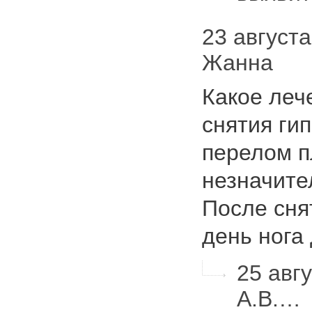
23 августа 
Жанна
Какое леч
снятия гип
перелом п
незначит
После сня
день нога
25 авгу
А.В.…