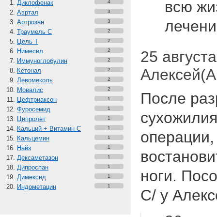
всю жи
Диклофенак
4
Аэртал
3
лечен
Артрозан
3
Траумель С
2
Цель Т
2
Нимесил
2
25 августа 
Иммуноглобулин
2
Алексей(
Кетонал
2
Левомеколь
2
Мовалис
2
После раз
Цефтриаксон
1
Фуросемид
1
сухожилия
Ципролет
1
Кальций + Витамин C
1
операции,
Кальцемин
1
Найз
1
востанови
Дексаметазон
1
Дипроспан
1
ноги. Пос
Димексид
1
Индометацин
1
С/ у Алек