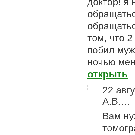
доктор! я 
обращатьс
обращатьс
том, что 
побил муж.
ночью мен
открыть
22 авгу
А.В.…
Вам ну
томогр