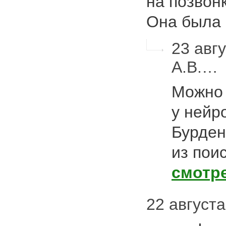
на позвонк
Она была
23 авгу
А.В.…
Можно 
у нейр
Бурден
из пои
смотр
22 августа