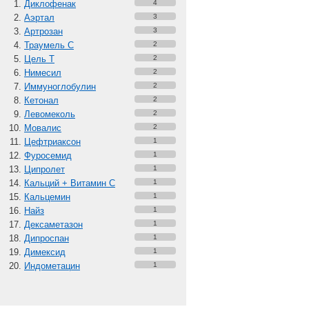
Диклофенак
4
Аэртал
3
Артрозан
3
Траумель С
2
Цель Т
2
Нимесил
2
Иммуноглобулин
2
Кетонал
2
Левомеколь
2
Мовалис
2
Цефтриаксон
1
Фуросемид
1
Ципролет
1
Кальций + Витамин C
1
Кальцемин
1
Найз
1
Дексаметазон
1
Дипроспан
1
Димексид
1
Индометацин
1