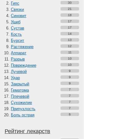
Гипс
30
Связки
21
Синовит
18
Ушиб
17
Сустав
17
Кость
14
Бурсит
13
Растяжение
12
Аппарат
11
Разрыв
10
Повреждение
10
Лучевой
9
Удар
9
Закрытый
9
Гематома
7
Плечевой
7
Сухожилие
7
Припухлость
7
Боль острая
6
Рейтинг лекарств