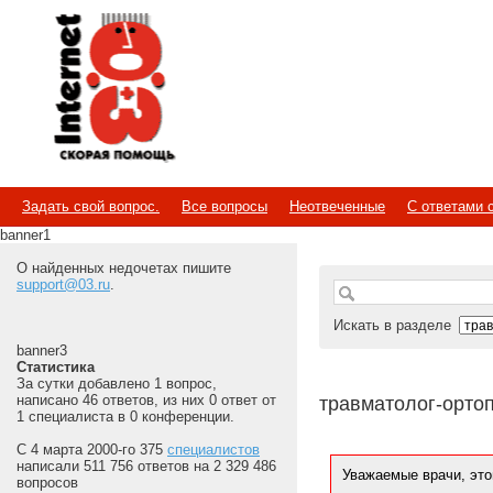
Internet
Скорая помощь
Задать свой вопрос.
Все вопросы
Неотвеченные
С ответами 
banner1
О найденных недочетах пишите
support@03.ru
.
Искать в разделе
banner3
Статистика
За сутки добавлено 1 вопрос,
написано 46 ответов, из них 0 ответ от
травматолог-орто
1 специалиста в 0 конференции.
С 4 марта 2000-го 375
специалистов
написали 511 756 ответов на 2 329 486
Уважаемые врачи, это
вопросов