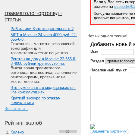
Если у Вас есть инте
резюме на
support@03
травматолог-ортопед -
Консультирование не 
доверие пациентов, к
статьи.
Работа или благотворительность?
МРТ в Москве 24 часа 4000 руб. 22-
Нет ни одного топика!
555-6-8.
Добавить новый 
Показания к магнитно-резонансной
томографии для
Имя
травматологических пациентов.
Рентген на дому в Москве 22-555-6-
Раздел
8 4000 рублей круглосуточно.
Выезд врача травматолога-
Населенный пункт
ортопеда, диагностика, выполнение
рентгенограмм, проявка их на
месте, лечение.
Что нужно знать о медицинских on-
line консультациях
Краткий экскурс по этажам
поликлиники
Все статьи...
Рейтинг жалоб
[
Заменить картинку!
]
Колено
39