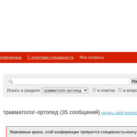
отвеченные
С ответами специалиста
Мои вопросы
Искать в разделе
в ответах
в вопр
травматолог-ортопед (35 сообщений)
задать свой вопро
Уважаемые врачи, этой конференции требуются специалисты-консу