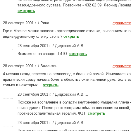
тазобедренного сустава. Позвоните - 432 62 59, Леонид Леони
смотреть
28 сентября 2001 г. / Рина
травмато
Где в Москве можно заказать ортопедические стельки, выполняемые п
индивидуальному слепку стопы?
открыть
28 сентября 2001 г. / Дидковский А.В.…
Возможно, на заводе ЦИТО.
смотреть
28 сентября 2001 г. / Валентин…
травмато
4 месяца назад пересел на велосипед с большей рамой. Изменился хв
практически сразу начала болеть область локтя на левой руке. Боль в
только в некоторых…
открыть
28 сентября 2001 г. / Дидковский А.В.…
Похоже на воспаление в области внутреннего мыщелка плеча 
эпикондилит. После рентгенограмм обычно назначается покой,
противовоспалительная терапия, ФЗТ.
смотреть
28 сентября 2001 г. / Дидковский А.В.…
Похоже на воспаление в области внутреннего мыщелка плеча 