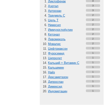
Диклофенак
4
Аэртал
3
Артрозан
3
Траумель С
2
Цель Т
2
Нимесил
2
Иммуноглобулин
2
Кетонал
2
Левомеколь
2
Мовалис
2
Цефтриаксон
1
Фуросемид
1
Ципролет
1
Кальций + Витамин C
1
Кальцемин
1
Найз
1
Дексаметазон
1
Дипроспан
1
Димексид
1
Индометацин
1