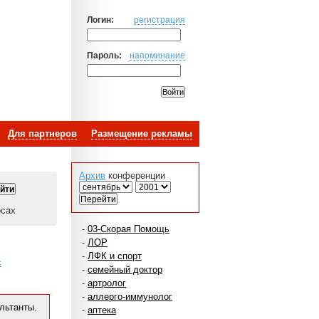
Логин:
регистрация
Пароль:
напоминание
Для партнеров
Размещение рекламы
Архив
конференции
осах
-
03-Скорая Помощь
-
ЛОР
-
ЛФК и спорт
с
-
семейный доктор
-
артролог
-
аллерго-иммунолог
льтанты.
-
аптека