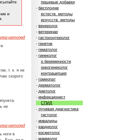
рисылайте
пищевые добавки
-
бесплодие
ние и
естеств. методы
а.
искусств. методы
-
венеролог
-
ветеринар
лог-ортопед
-
гастроэнтеролог
-
генетик
те
-
гематолог
-
гинеколог
о беременности
онкогинеколог
, т. к. я не
контрацепция
елаю скорого
-
гомеопат
-
дерматолог
-
диетолог
-
инфекционист
мпункта.
СПИД
ь не
-
лучевая диагностика
гистолог
-
инвалиды
лог-ортопед
-
кардиолог
-
косметолог
ь ноги в
-
маммолог
ь. Есть ли в