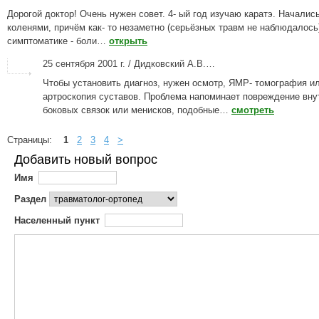
Дорогой доктор! Очень нужен совет. 4- ый год изучаю каратэ. Hачалис
коленями, причём как- то незаметно (серьёзных травм не наблюдалось
симптоматике - боли…
открыть
25 сентября 2001 г. / Дидковский А.В.…
Чтобы установить диагноз, нужен осмотр, ЯМР- томография и
артроскопия суставов. Проблема напоминает повреждение вну
боковых связок или менисков, подобные…
смотреть
Страницы:
1
2
3
4
>
Добавить новый вопрос
Имя
Раздел
Населенный пункт