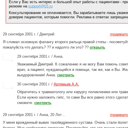
Если у Вас есть интерес и большой опыт работы с пациентами - п
резюме на
support@03.ru
Консультирование не оплачивается, Вы зарабатываете лишь уваже
доверие пациентов, которым помогли. Реклама в ответах запрещен
29 сентября 2001 г. / Дмитрий
травмато
Я сломал основную фалангу второго ральца правой стопы - посоветуй
пожалуйста что делать? ?? и надолго ли это? ??
открыть
29 сентября 2001 г. / Анна.
Уважаемый Дмитрий. К сожалению я не могу Вам помочь советом
врач, а пациент, нуждающийся в помощи, так же, как и Вы. Ж
выздоровления! Анна.
смотреть
30 сентября 2001 г. /
Артемьев А.А.
Обратитесь к травматологу или хирургу поликлиники или трав
Если нужно наложить гипс, то сами Вы все равно этого сделат
сможете.
смотреть
29 сентября 2001 г. / Анна, 20 Лет…
травмато
У меня врожденный вывих тазобедренного сустава. Очень стали болет
бедрах. Мне необходима операция. Посоветуйте, где это лучше сделат