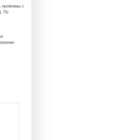
ь проблемы с
). По
ли
тренних