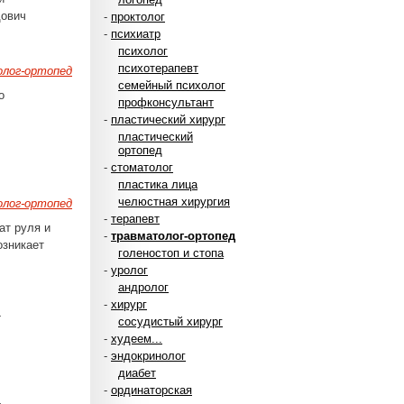
дович
-
проктолог
-
психиатр
психолог
психотерапевт
лог-ортопед
семейный психолог
о
профконсультант
-
пластический хирург
пластический
ортопед
-
стоматолог
пластика лица
челюстная хирургия
лог-ортопед
-
терапевт
ат руля и
-
травматолог-ортопед
озникает
голеностоп и стопа
-
уролог
андролог
-
хирург
-
сосудистый хирург
-
худеем...
-
эндокринолог
диабет
-
ординаторская
-