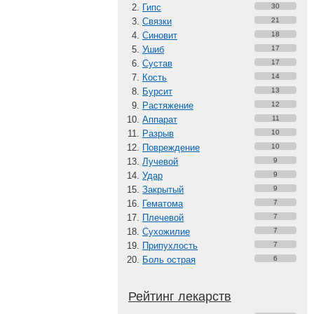
Гипс
30
Связки
21
Синовит
18
Ушиб
17
Сустав
17
Кость
14
Бурсит
13
Растяжение
12
Аппарат
11
Разрыв
10
Повреждение
10
Лучевой
9
Удар
9
Закрытый
9
Гематома
7
Плечевой
7
Сухожилие
7
Припухлость
7
Боль острая
6
Рейтинг лекарств