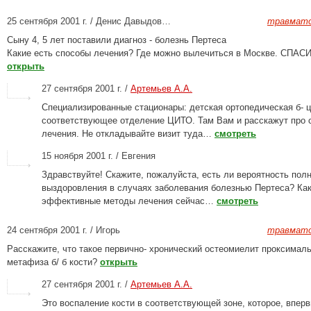
25 сентября 2001 г. / Денис Давыдов…
травмато
Сыну 4, 5 лет поставили диагноз - болезнь Пертеса
Какие есть способы лечения? Где можно вылечиться в Москве. СПАС
открыть
27 сентября 2001 г. /
Артемьев А.А.
Специализированные стационары: детская ортопедическая б- 
соответствующее отделение ЦИТО. Там Вам и расскажут про 
лечения. Не откладывайте визит туда…
смотреть
15 ноября 2001 г. / Евгения
Здравствуйте! Скажите, пожалуйста, есть ли вероятность пол
выздоровления в случаях заболевания болезнью Пертеса? Ка
эффективные методы лечения сейчас…
смотреть
24 сентября 2001 г. / Игорь
травмато
Расскажите, что такое первично- хронический остеомиелит проксимал
метафиза б/ б кости?
открыть
27 сентября 2001 г. /
Артемьев А.А.
Это воспаление кости в соответствующей зоне, которое, впер