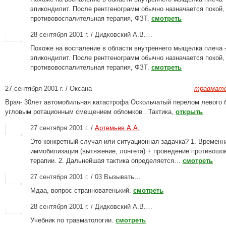
эпикондилит. После рентгенограмм обычно назначается покой,
противовоспалительная терапия, ФЗТ.
смотреть
28 сентября 2001 г. / Дидковский А.В.…
Похоже на воспаление в области внутреннего мыщелка плеча 
эпикондилит. После рентгенограмм обычно назначается покой,
противовоспалительная терапия, ФЗТ.
смотреть
27 сентября 2001 г. / Оксана
травмато
Врач- 30лет автомобильная катастрофа Оскольчатый перелом левого 
угловым ротационным смещением обломков . Тактика,
открыть
27 сентября 2001 г. /
Артемьев А.А.
Это конкретный случая или ситуационная задачка? 1. Временн
иммобилизация (вытяжение, лонгета) + проведение противошо
терапии. 2. Дальнейшая тактика определяется…
смотреть
27 сентября 2001 г. / 03 Вызывать…
Мдаа, вопрос странноватенький.
смотреть
28 сентября 2001 г. / Дидковский А.В.…
Учебник по травматологии.
смотреть