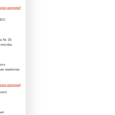
лог-ортопед
ИБО.
ца № 19;
способы
ного
кие наиболее
лог-ортопед
ьного
вые