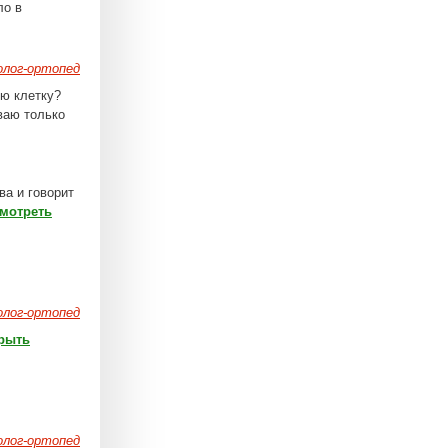
ло в
лог-ортопед
ую клетку?
ваю только
ва и говорит
мотреть
лог-ортопед
рыть
лог-ортопед