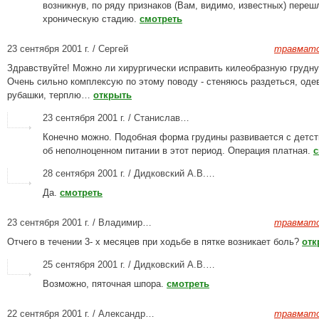
возникнув, по ряду признаков (Вам, видимо, известных) переш
хроническую стадию.
смотреть
23 сентября 2001 г. / Сергей
травмато
Здравствуйте! Можно ли хирургически исправить килеобразную грудн
Очень сильно комплексую по этому поводу - стеняюсь раздеться, оде
рубашки, терплю…
открыть
23 сентября 2001 г. / Станислав…
Конечно можно. Подобная форма грудины развивается с детст
об неполноценном питании в этот период. Операция платная.
с
28 сентября 2001 г. / Дидковский А.В.…
Да.
смотреть
23 сентября 2001 г. / Владимир…
травмато
Отчего в течении 3- х месяцев при ходьбе в пятке возникает боль?
отк
25 сентября 2001 г. / Дидковский А.В.…
Возможно, пяточная шпора.
смотреть
22 сентября 2001 г. / Александр…
травмато