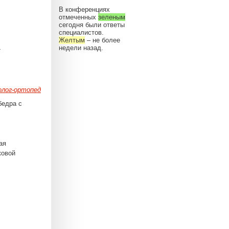
В конференциях
отмеченных
зеленым
сегодня были ответы
специалистов.
Желтым
– не более
недели назад.
-
лог-ортопед
бедра с
ая
ковой