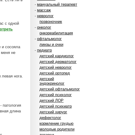
-
мануальный терапевт
-
массаж
-
невролог
позвоночник
ас с одной
-
онколог
отреть
онкореабилитация
-
офтальмолог
линзы и очки
е и сосояла
-
педиатр
и меня не
детский кардиолог
детский дерматолог
детский невролог
детский ортопед
 левая нога.
детский
эндокринолог
детский офтальмолог
детский психолог
детский ЛОР
- патология
детский психиатр
авная длина
детский хирург
дефектолог
кормление грудью
молодые родители
и
логопед