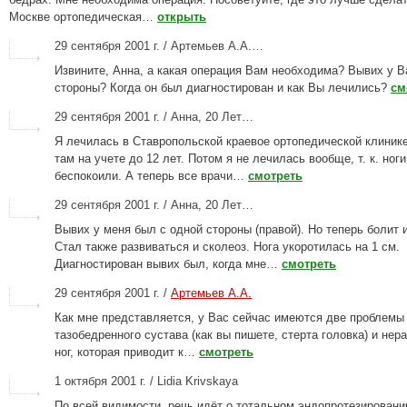
Москве ортопедическая…
открыть
29 сентября 2001 г. / Артемьев А.А.…
Извините, Анна, а какая операция Вам необходима? Вывих у В
стороны? Когда он был диагностирован и как Вы лечились?
см
29 сентября 2001 г. / Анна, 20 Лет…
Я лечилась в Ставропольской краевое ортопедической клиник
там на учете до 12 лет. Потом я не лечилась вообще, т. к. ног
беспокоили. А теперь все врачи…
смотреть
29 сентября 2001 г. / Анна, 20 Лет…
Вывих у меня был с одной стороны (правой). Но теперь болит и
Стал также развиваться и сколеоз. Нога укоротилась на 1 см.
Диагностирован вывих был, когда мне…
смотреть
29 сентября 2001 г. /
Артемьев А.А.
Как мне представляется, у Вас сейчас имеются две проблемы 
тазобедренного сустава (как вы пишете, стерта головка) и нер
ног, которая приводит к…
смотреть
1 октября 2001 г. / Lidia Krivskaya
По всей видимости, речь идёт о тотальном эндопротезировани