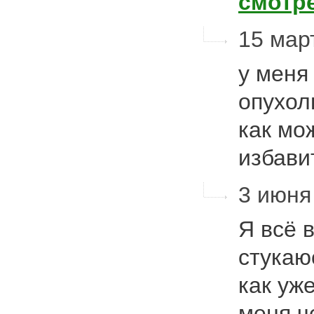
смотр
15 март
у меня
опухол
как мо
избави
3 июня
Я всё 
стукаю
как уже
меня ч