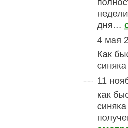
полнос
недели
дня…
4 мая 2
Как бы
синяка
11 нояб
как бы
синяка
получе