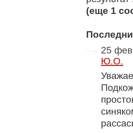
(еще 1 с
Последни
25 фев
Ю.О.
Уважае
Подкож
просто
синяко
рассас