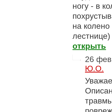
ногу - в к
похрустыв
на колено 
лестнице)
открыть
26 фев
Ю.О.
Уважае
Описан
травмы
повреж