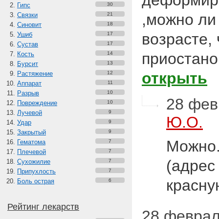
деформиру
Гипс
30
,можно ли 
Связки
21
Синовит
18
возрасте, 
Ушиб
17
Сустав
17
приостано
Кость
14
Бурсит
13
открыть
Растяжение
12
Аппарат
11
Разрыв
10
28 фев
Повреждение
10
Лучевой
9
Ю.О.
Удар
9
Закрытый
9
Можно.
Гематома
7
Плечевой
7
(адрес
Сухожилие
7
Припухлость
7
красн
Боль острая
6
Рейтинг лекарств
28 февраля