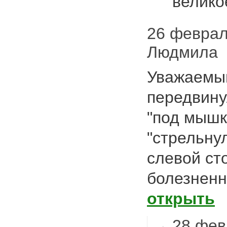
велик
26 февраля
Людмила
Уважаемый
передвину
"под мышк
"стрельну
слевой ст
болезненн
открыть
28 фев