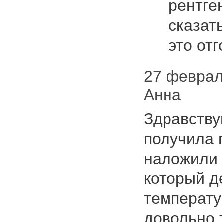
рентге
сказать
это от
27 февраля
Анна
Здравству
получила 
наложили 
который д
температур
довольно 