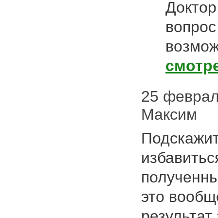
Доктор
вопрос
возмож
смотр
25 февраля
Максим
Подскажит
избавиться
полученны
это вообщ
результат 