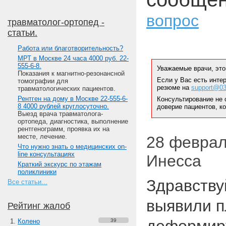
вопрос
травматолог-ортопед -
статьи.
Работа или благотворительность?
МРТ в Москве 24 часа 4000 руб. 22-
555-6-8.
Уважаемые врачи, это
Показания к магнитно-резонансной
Если у Вас есть инте
томографии для
резюме на
support@03
травматологических пациентов.
Рентген на дому в Москве 22-555-6-
Консультирование не 
8 4000 рублей круглосуточно.
доверие пациентов, к
Выезд врача травматолога-
ортопеда, диагностика, выполнение
рентгенограмм, проявка их на
месте, лечение.
28 февраля
Что нужно знать о медицинских on-
line консультациях
Инесса
Краткий экскурс по этажам
поликлиники
Здравствуй
Все статьи...
выявили п
Рейтинг жалоб
Колено
39