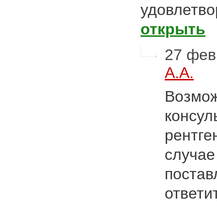
удовлетв
открыть
27 фев
А.А.
Возмож
консул
рентге
случае
постав
ответи