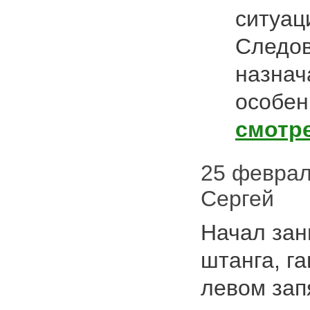
ситуац
Следов
назнач
особен
смотр
25 февраля
Сергей
Начал зан
штанга, га
левом зап