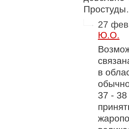
Простуд
27 фев
Ю.О.
Возмож
связан
в обла
обычно
37 - 3
принят
жароп