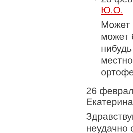
Ю.О.
Может 
может 
нибудь
местно
ортофе
26 февраля
Екатерин
Здравству
неудачно 