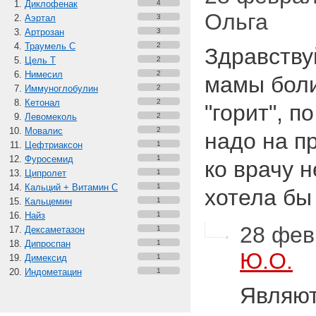
Диклофенак
4
Ольга
Аэртал
3
Артрозан
3
Траумель С
2
Здравствуй
Цель Т
2
Нимесил
2
мамы боли
Иммуноглобулин
2
Кетонал
2
"горит", п
Левомеколь
2
Мовалис
2
надо на п
Цефтриаксон
1
Фуросемид
1
ко врачу н
Ципролет
1
Кальций + Витамин C
1
хотела бы
Кальцемин
1
Найз
1
28 фев
Дексаметазон
1
Дипроспан
1
Ю.О.
Димексид
1
Индометацин
1
Являют