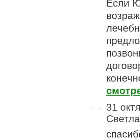
Если Ю
возраж
лечебн
предло
позвон
догово
конечн
смотр
31 октя
Светл
спасиб