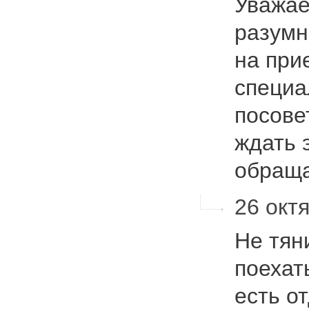
Уважае
разумн
на при
специа
посове
ждать 
обращ
26 октя
Не тян
поехат
есть о