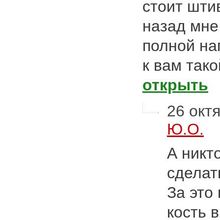
стоит шти
назад мне
полной наг
к вам так
открыть
26 октя
Ю.О.
А никт
сделат
За это
кость 