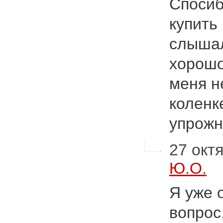
Спосиб
купить
слышал
хорошо
меня н
коленк
упрожн
27 октя
Ю.О.
Я уже 
вопрос