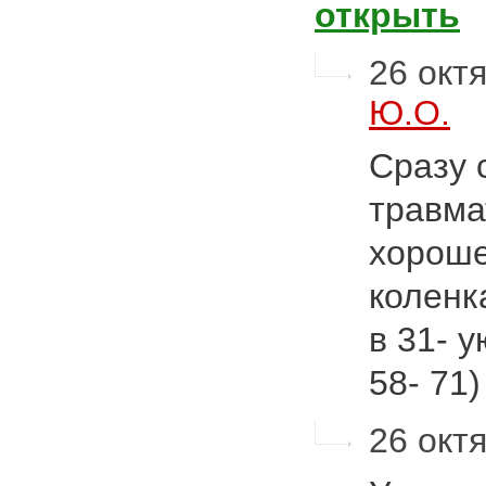
открыть
26 октя
Ю.О.
Сразу 
травма
хороше
коленк
в 31- у
58- 71
26 октя