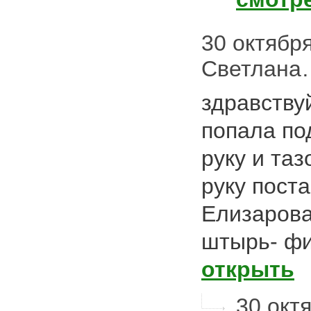
30 октября 
Светлана
здравству
попала по
руку и таз
руку пост
Елизарова
штырь- ф
открыть
30 октя