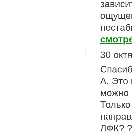
зависи
ощущен
нестаб
смотр
30 октя
Спасиб
А. Это
можно 
Только
направ
ЛФК? ?