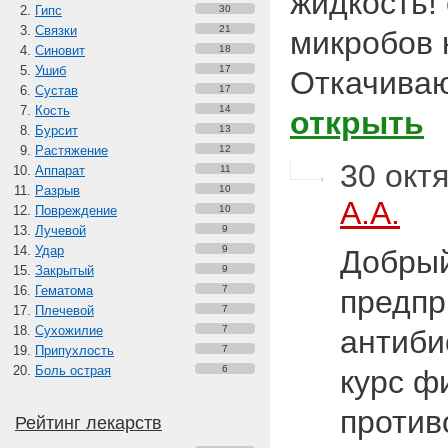
жидкость! 
Гипс
30
Связки
21
микробов 
Синовит
18
Ушиб
17
Откачиваю
Сустав
17
Кость
14
открыть
Бурсит
13
Растяжение
12
30 октя
Аппарат
11
Разрыв
10
А.А.
Повреждение
10
Лучевой
9
Удар
9
Добрый
Закрытый
9
Гематома
7
предп
Плечевой
7
Сухожилие
7
антиби
Припухлость
7
Боль острая
6
курс ф
против
Рейтинг лекарств