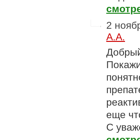
смотр
2 ноябр
А.А.
Добрый
Покажи
понятно
препат
реакти
еще чт
С уваж
смотр