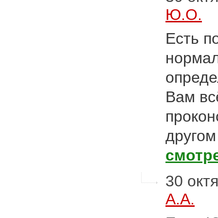
Ю.О.
Есть п
нормал
опреде
Вам вс
прокон
другом
смотр
30 октя
А.А.