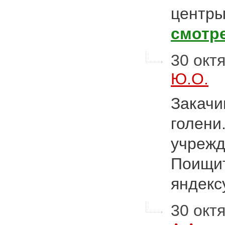
центр
смотр
30 октя
Ю.О.
Закачи
голени
учрежд
Поищит
яндекс
30 октя