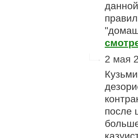
данной
правил
"домаш
смотр
2 мая 2
Кузьми
дезори
контра
после 
больше
казуист