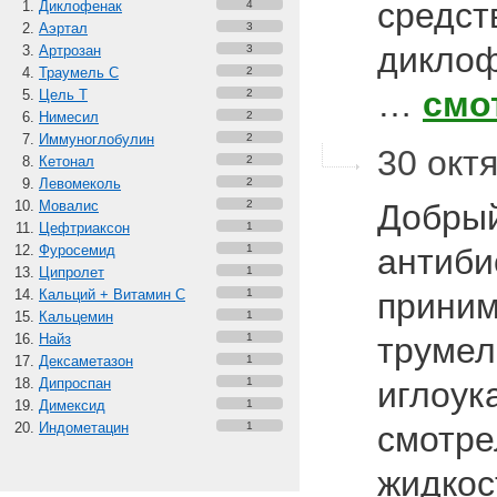
средст
Диклофенак
4
Аэртал
3
диклоф
Артрозан
3
Траумель С
2
…
смо
Цель Т
2
Нимесил
2
Иммуноглобулин
2
30 октя
Кетонал
2
Левомеколь
2
Мовалис
2
Добрый
Цефтриаксон
1
Фуросемид
1
антиби
Ципролет
1
Кальций + Витамин C
1
приним
Кальцемин
1
Найз
1
трумел
Дексаметазон
1
Дипроспан
1
иглоук
Димексид
1
Индометацин
1
смотре
жидкос