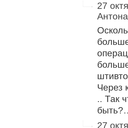
27 октя
Антон
Осколь
больше
операц
больше
штивто
Через 
.. Так 
быть
27 октя