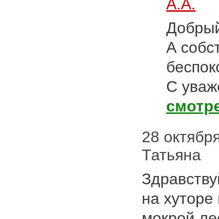
А.А.
Добрый
А собс
беспок
С уваж
смотр
28 октября 
Татьяна
Здравству
на хуторе
мокрой ле