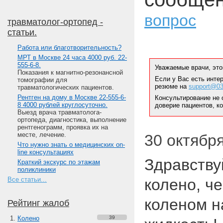
вопрос
травматолог-ортопед -
статьи.
Работа или благотворительность?
МРТ в Москве 24 часа 4000 руб. 22-
555-6-8.
Уважаемые врачи, это
Показания к магнитно-резонансной
Если у Вас есть инте
томографии для
резюме на
support@03
травматологических пациентов.
Рентген на дому в Москве 22-555-6-
Консультирование не 
8 4000 рублей круглосуточно.
доверие пациентов, к
Выезд врача травматолога-
ортопеда, диагностика, выполнение
рентгенограмм, проявка их на
месте, лечение.
30 октября
Что нужно знать о медицинских on-
line консультациях
Здравству
Краткий экскурс по этажам
поликлиники
Все статьи...
колено, ч
коленом н
Рейтинг жалоб
Колено
39