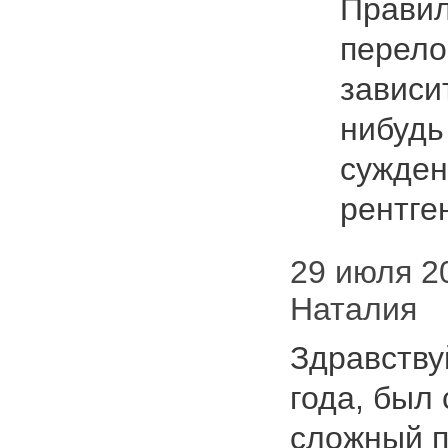
Правил
перело
зависит
нибудь
сужден
рентге
29 июля 20
Наталия
Здравству
года, был
сложный п