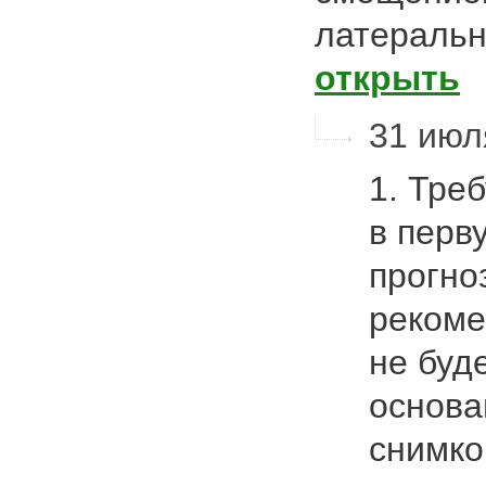
латеральн
открыть
31 июля
1. Тре
в перв
прогно
рекоме
не буд
основа
снимк