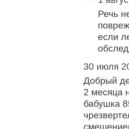
Речь н
повреж
если л
обслед
30 июля 20
Добрый де
2 месяца 
бабушка 85
чрезверте
смещение