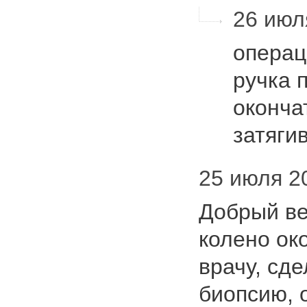
26 июля
операц
ручка 
оконча
затягив
25 июля 200
Добрый ве
колено око
врачу, сде
биопсию, 