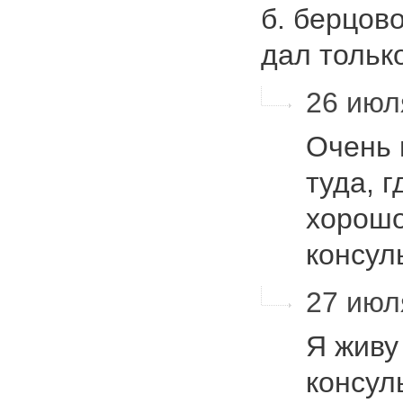
б. берцов
дал толь
26 июля
Очень 
туда, 
хорошо
консул
27 июля
Я живу
консул