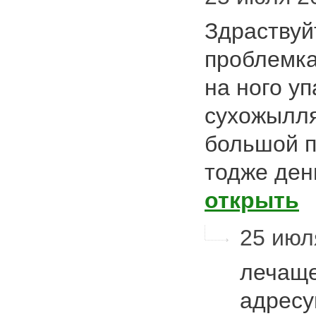
Здраствуй
проблемка
на ного у
сухожылл
большой п
тодже ден
открыть
25 июл
лечаще
адрес