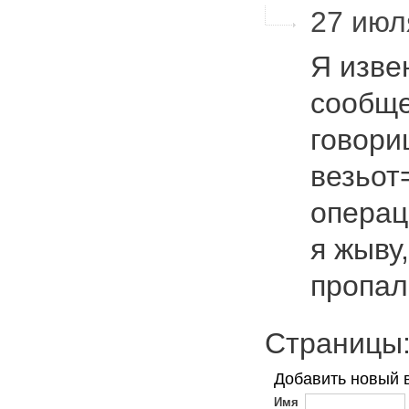
27 июля
Я изве
сообще
говориц
везьот
операц
я жыву
пропа
Страниц
Добавить новый 
Имя