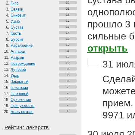
сустава б
Гипс
30
однополюс
Связки
21
Синовит
18
прошло 3 
Ушиб
17
Сустав
17
сильные б
Кость
14
Бурсит
13
открыть
Растяжение
12
Аппарат
11
Разрыв
10
31 июля
Повреждение
10
Лучевой
9
Удар
9
Сделай
Закрытый
9
Гематома
7
можете
Плечевой
7
Сухожилие
7
прием.
Припухлость
7
Боль острая
6
9971 и
Рейтинг лекарств
30 июля 20