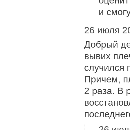
оценит
и смог
26 июля 20
Добрый де
вывих пле
случился 
Причем, п
2 раза. В 
восстанов
последне
26 июля