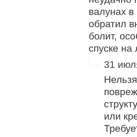
валунах в
обратил в
болит, ос
спуске на
31 июля
Нельзя
повреж
структ
или кр
Требуе