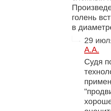
Произведе
голень вс
в диамет
29 июля
А.А.
Судя п
технол
примен
"продв
хороше