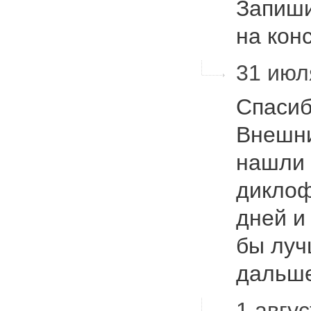
Запиши
на ко
31 июл
Спасиб
Внешни
нашли 
диклоф
дней и
бы луч
дальш
1 авгус