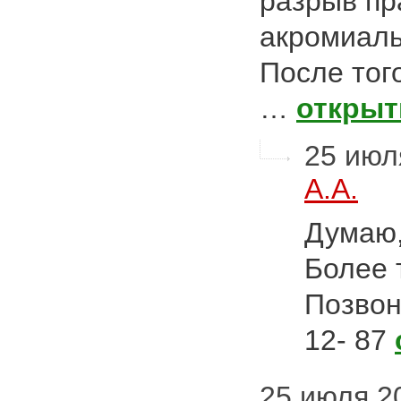
разрыв пр
акромиаль
После тог
…
открыт
25 июля
А.А.
Думаю,
Более 
Позвон
12- 87
25 июля 20