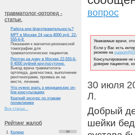
вопрос
травматолог-ортопед -
статьи.
Работа или благотворительность?
МРТ в Москве 24 часа 4000 руб. 22-
555-6-8.
Уважаемые врачи, это
Показания к магнитно-резонансной
Если у Вас есть инте
томографии для
резюме на
support@03
травматологических пациентов.
Рентген на дому в Москве 22-555-6-
Консультирование не 
8 4000 рублей круглосуточно.
доверие пациентов, к
Выезд врача травматолога-
ортопеда, диагностика, выполнение
рентгенограмм, проявка их на
месте, лечение.
30 июля 20
Что нужно знать о медицинских on-
line консультациях
Л.
Краткий экскурс по этажам
поликлиники
Добрый де
Все статьи...
шейки бед
Рейтинг жалоб
Колено
39