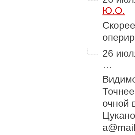
Ю.О.
Скорее
оперир
26 июля
…
Видимо
Точнее
очной 
Цуканов
a@mail