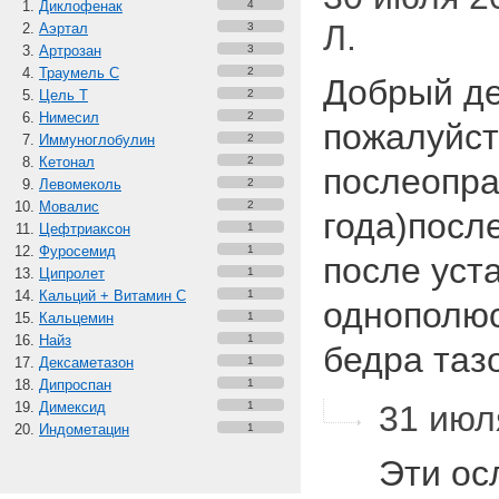
Диклофенак
4
Л.
Аэртал
3
Артрозан
3
Траумель С
2
Добрый де
Цель Т
2
Нимесил
2
пожалуйст
Иммуноглобулин
2
Кетонал
2
послеопра
Левомеколь
2
Мовалис
2
года)посл
Цефтриаксон
1
Фуросемид
1
после уст
Ципролет
1
Кальций + Витамин C
1
однополюс
Кальцемин
1
Найз
1
бедра та
Дексаметазон
1
Дипроспан
1
Димексид
1
31 июля
Индометацин
1
Эти ос