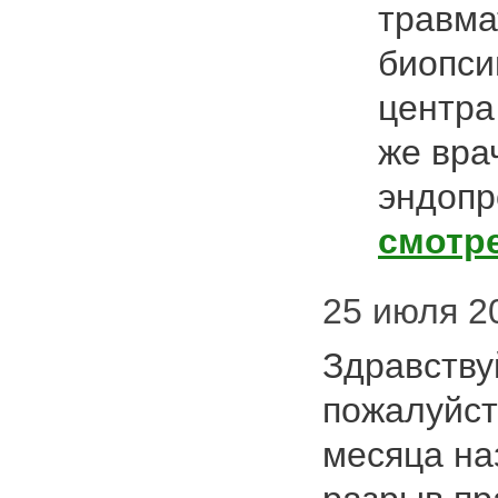
травма
биопсию
центра
же вра
эндопр
смотр
25 июля 20
Здравству
пожалуйст
месяца на