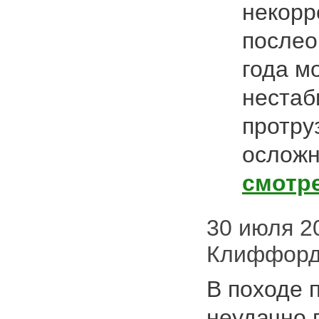
некорр
послео
года м
нестаб
протру
осложн
смотр
30 июля 20
Клиффор
В походе 
неудачно 