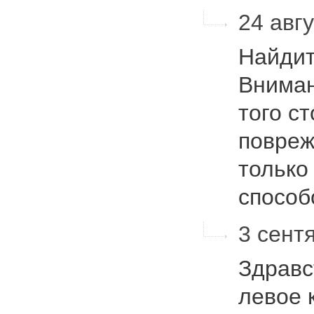
24 авгу
Найдит
Вниман
того с
повреж
только
способ
3 сентя
Здравс
левое 