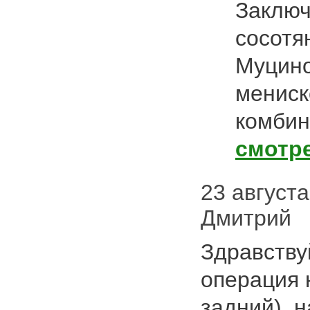
Заключ
сосотя
Муцино
мениско
комби
смотр
23 августа 
Дмитрий
Здравству
операция 
задний), 