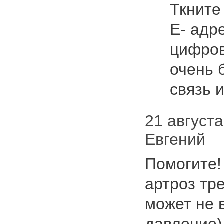
Ткните
Е- адр
цифров
очень 
связь 
21 августа 
Евгений
Помогите!
артроз тр
может не 