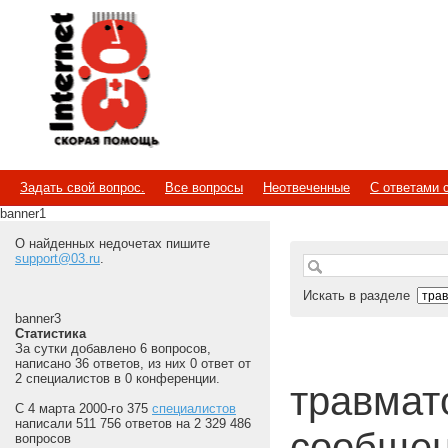
Internet
Скорая помощь
Задать свой вопрос.
Все вопросы
Неотвеченные
С ответами 
banner1
О найденных недочетах пишите
support@03.ru
.
Искать в разделе
banner3
Статистика
За сутки добавлено 6 вопросов,
написано 36 ответов, из них 0 ответ от
2 специалистов в 0 конференции.
травмат
С 4 марта 2000-го 375
специалистов
написали 511 756 ответов на 2 329 486
сообщен
вопросов