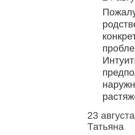
Пожалу
родств
конкре
пробле
Интуит
предпо
наружн
растя
23 августа 
Татьяна