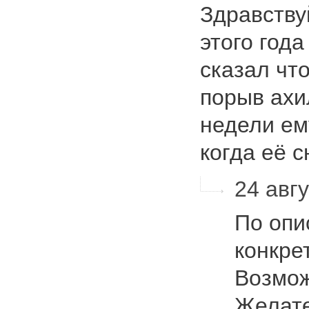
Здравству
этого года
сказал чт
порыв ахи
недели ем
когда её 
24 авгу
По опи
конкрет
Возмож
Желате