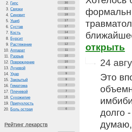
Хотелось 
Гипс
30
формальны
Связки
21
Синовит
18
травматолог
Ушиб
17
Сустав
17
ближайше
Кость
14
Бурсит
13
открыть
Растяжение
12
Аппарат
11
Разрыв
10
24 авгу
Повреждение
10
Лучевой
9
Удар
9
Это вп
Закрытый
9
Гематома
7
объемн
Плечевой
7
Сухожилие
7
имбиби
Припухлость
7
Боль острая
6
долго -
думаю,
Рейтинг лекарств