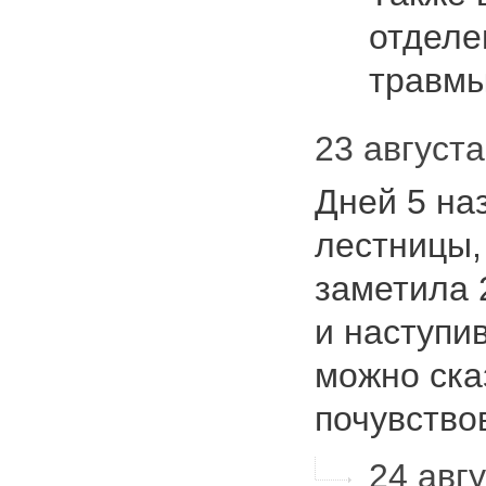
отделе
травм
23 августа
Дней 5 на
лестницы, 
заметила 
и наступи
можно ска
почувств
24 авгу