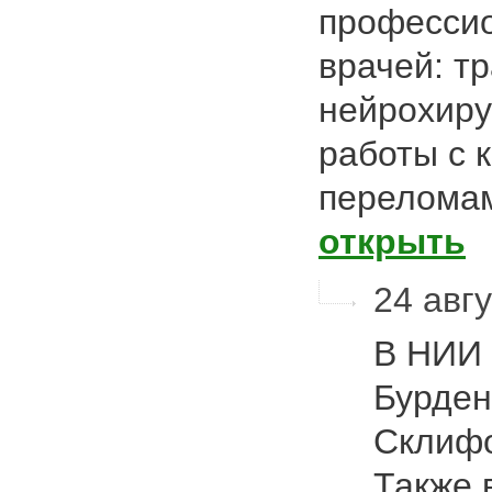
професси
врачей: т
нейрохиру
работы с 
перелома
открыть
24 авгу
В НИИ 
Бурден
Склифо
Также 