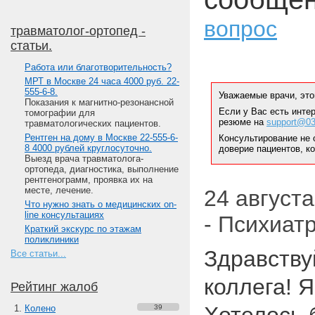
вопрос
травматолог-ортопед -
статьи.
Работа или благотворительность?
МРТ в Москве 24 часа 4000 руб. 22-
555-6-8.
Уважаемые врачи, это
Показания к магнитно-резонансной
Если у Вас есть инте
томографии для
резюме на
support@03
травматологических пациентов.
Рентген на дому в Москве 22-555-6-
Консультирование не 
8 4000 рублей круглосуточно.
доверие пациентов, к
Выезд врача травматолога-
ортопеда, диагностика, выполнение
рентгенограмм, проявка их на
месте, лечение.
24 августа
Что нужно знать о медицинских on-
line консультациях
- Психиат
Краткий экскурс по этажам
поликлиники
Здравству
Все статьи...
коллега! Я
Рейтинг жалоб
Колено
39