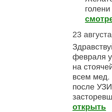
голени
смотр
23 августа
Здравствуй
февраля у
на стояче
всем мед.
после УЗИ
засторев
открыть