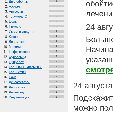
обойти
Диклофенак
4
Аэртал
3
лечени
Артрозан
3
Траумель С
2
Цель Т
2
24 авгу
Нимесил
2
Иммуноглобулин
2
Кетонал
2
Большо
Левомеколь
2
Мовалис
2
Начина
Цефтриаксон
1
Фуросемид
1
указан
Ципролет
1
Кальций + Витамин C
1
смотр
Кальцемин
1
Найз
1
Дексаметазон
1
24 августа
Дипроспан
1
Димексид
1
Подскажит
Индометацин
1
можно пол