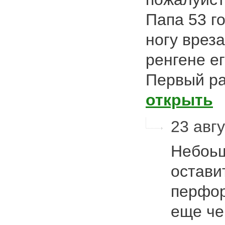
Папа 53 го
ногу вреза
ренгене е
Первый ра
открыть
23 авгу
Небоьш
остави
перфор
еще че