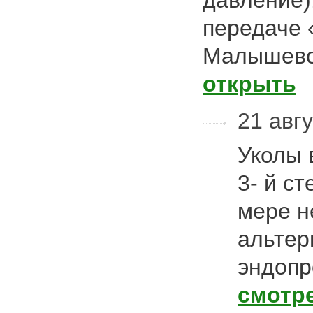
давление).
передаче 
Малышево
открыть
21 авгу
Уколы 
3- й ст
мере н
альтер
эндопр
смотр