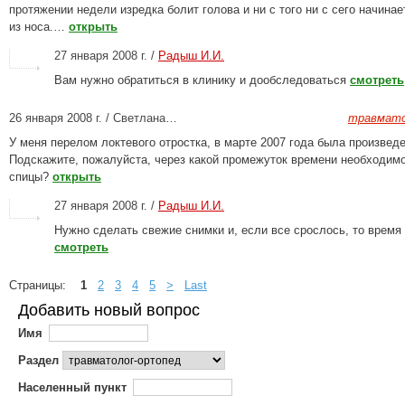
протяжении недели изредка болит голова и ни с того ни с сего начинае
из носа.…
открыть
27 января 2008 г. /
Радыш И.И.
Вам нужно обратиться в клинику и дообследоваться
смотреть
26 января 2008 г. / Светлана…
травмато
У меня перелом локтевого отростка, в марте 2007 года была произвед
Подскажите, пожалуйста, через какой промежуток времени необходим
спицы?
открыть
27 января 2008 г. /
Радыш И.И.
Нужно сделать свежие снимки и, если все срослось, то время
смотреть
Страницы:
1
2
3
4
5
>
Last
Добавить новый вопрос
Имя
Раздел
Населенный пункт