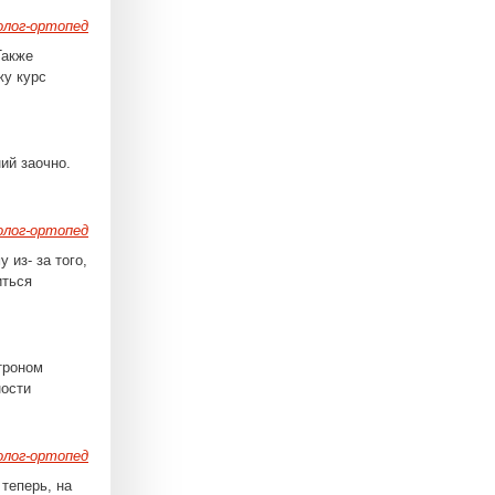
лог-ортопед
Также
жу курс
ий заочно.
лог-ортопед
 из- за того,
иться
троном
ности
лог-ортопед
теперь, на