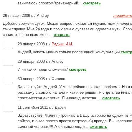
занимаюсь спортом(тренажерный…
смотреть
28 января 2008 г. / Andrey
травмато
Доброго времени суток. Может вопрос покажется неуместным и нелепы
таки спрошу. Мне 24 года и проблемы с суставами одолели жуть. Спо
заниматься не возможно.…
открыть
28 января 2008 г. /
Радыш И.И.
Андрей, копать можно только после очной консультации
смотр
29 января 2008 г. / Andrey
И ни каких предположений?
смотреть
30 января 2008 г. / Филипп
Здравствуйте Андрей. У меня сейчас похожая проблема. Но я 
расскажу с самого начала и как я ее решил. Я с детства инва
спастическая диплегия. Я инвалид детства.…
смотреть
11 сентября 2011 г. / Дарья
Здравствуйте, Филипп)Прочитала Вашу историю на одном из 
сайтов, и была просто просто потрясена)) правда. Вы наверно
сильный человек!!!! А сильные люди…
смотреть