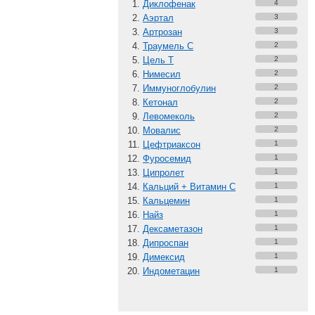
Диклофенак
4
Аэртал
3
Артрозан
3
Траумель С
2
Цель Т
2
Нимесил
2
Иммуноглобулин
2
Кетонал
2
Левомеколь
2
Мовалис
2
Цефтриаксон
1
Фуросемид
1
Ципролет
1
Кальций + Витамин C
1
Кальцемин
1
Найз
1
Дексаметазон
1
Дипроспан
1
Димексид
1
Индометацин
1