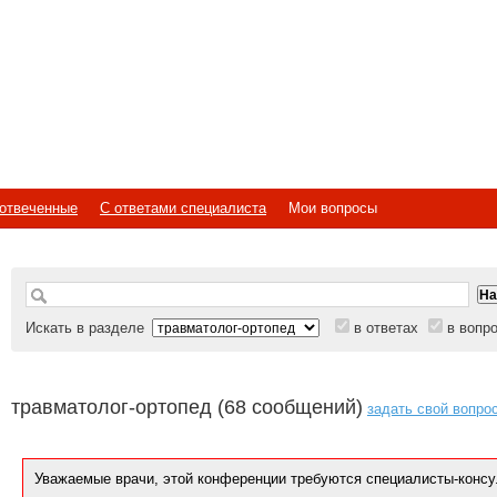
отвеченные
С ответами специалиста
Мои вопросы
Искать в разделе
в ответах
в вопр
травматолог-ортопед (68 сообщений)
задать свой вопро
Уважаемые врачи, этой конференции требуются специалисты-консу