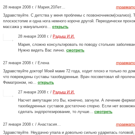
28 января 2008 г. / Мария,20Лет…
травмато
Здравствуйте. С детства у меня проблемы с позвоночником(скалиоз). 
плоскостопие и одна нога немного короче другой. Переодически прохо
массажа у мануального…
открыть
28 января 2008 г. /
Радыш И.И.
Мария, сложно консультировать по поводу стольких заболеван
Нужно видеть Вас лично.
смотреть
27 января 2008 г. / Елена
травмато
Здравствуйте доктор! Моей маме 72 года, ходит плохо и только по дому
что повреждены суставы тазобедренные. Врач посоветовал ей пролеч
Фематроном, но…
открыть
27 января 2008 г. /
Радыш И.И.
Насчет ампутации это Вы, конечно, загнули. А лечение ферма
тазобедренных суставов достаточно спорно. Если нет возмож
сделать эндпротезирование, то лучше…
смотреть
27 января 2008 г. / Анастасия…
травмато
Здравствуйте. Неудачно упала и довольно сильно ударилась головой, 