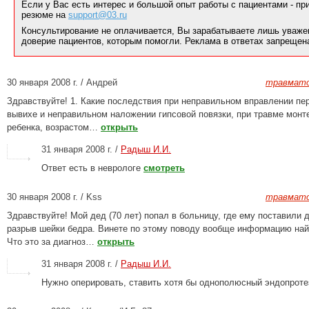
Если у Вас есть интерес и большой опыт работы с пациентами - п
резюме на
support@03.ru
Консультирование не оплачивается, Вы зарабатываете лишь уваже
доверие пациентов, которым помогли. Реклама в ответах запрещен
30 января 2008 г. / Андрей
травмато
Здравствуйте! 1. Какие последствия при неправильном вправлении пе
вывихе и неправильном наложении гипсовой повязки, при травме монт
ребенка, возрастом…
открыть
31 января 2008 г. /
Радыш И.И.
Ответ есть в неврологе
смотреть
30 января 2008 г. / Kss
травмато
Здравствуйте! Мой дед (70 лет) попал в больницу, где ему поставили 
разрыв шейки бедра. Винете по этому поводу вообще информацию найт
Что это за диагноз…
открыть
31 января 2008 г. /
Радыш И.И.
Нужно оперировать, ставить хотя бы однополюсный эндопрот