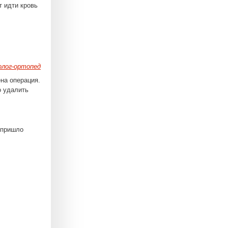
т идти кровь
лог-ортопед
ена операция.
о удалить
 пришло