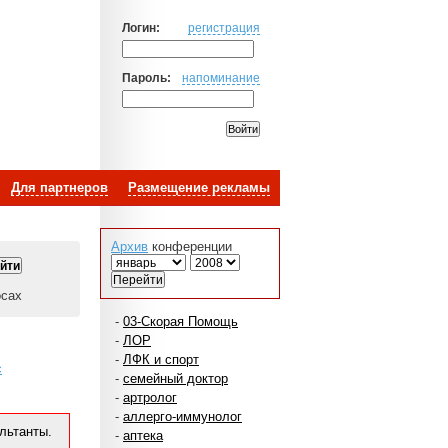
Логин:
регистрация
Пароль:
напоминание
Для партнеров
Размещение рекламы
Архив
конференции
осах
-
03-Скорая Помощь
-
ЛОР
-
ЛФК и спорт
с
-
семейный доктор
-
артролог
-
аллерго-иммунолог
льтанты.
-
аптека