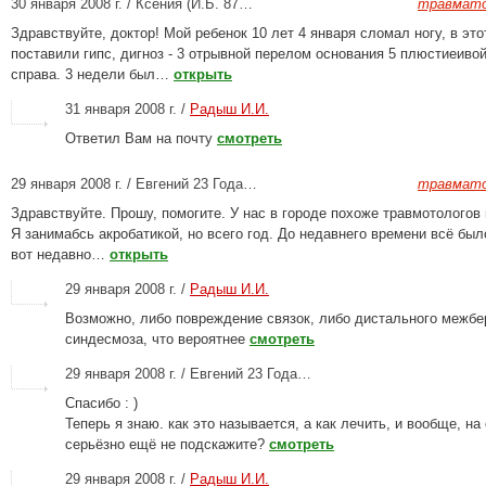
30 января 2008 г. / Ксения (И.Б. 87…
травмато
Здравствуйте, доктор! Мой ребенок 10 лет 4 января сломал ногу, в это
поставили гипс, дигноз - 3 отрывной перелом основания 5 плюстиеивой
справа. 3 недели был…
открыть
31 января 2008 г. /
Радыш И.И.
Ответил Вам на почту
смотреть
29 января 2008 г. / Евгений 23 Года…
травмато
Здравствуйте. Прошу, помогите. У нас в городе похоже травмотологов
Я занимабсь акробатикой, но всего год. До недавнего времени всё был
вот недавно…
открыть
29 января 2008 г. /
Радыш И.И.
Возможно, либо повреждение связок, либо дистального межбе
синдесмоза, что вероятнее
смотреть
29 января 2008 г. / Евгений 23 Года…
Спасибо : )
Теперь я знаю. как это называется, а как лечить, и вообще, на
серьёзно ещё не подскажите?
смотреть
29 января 2008 г. /
Радыш И.И.