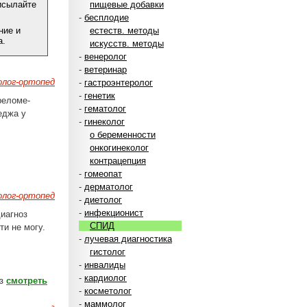
рисылайте
пищевые добавки
-
бесплодие
ние и
естеств. методы
а.
искусств. методы
-
венеролог
-
ветеринар
лог-ортопед
-
гастроэнтеролог
-
генетик
реломе-
-
гематолог
еджа у
-
гинеколог
о беременности
онкогинеколог
контрацепция
-
гомеопат
-
дерматолог
лог-ортопед
-
диетолог
-
инфекционист
диагноз
СПИД
и не могу.
-
лучевая диагностика
гистолог
-
инвалиды
-
кардиолог
ез
смотреть
-
косметолог
-
маммолог