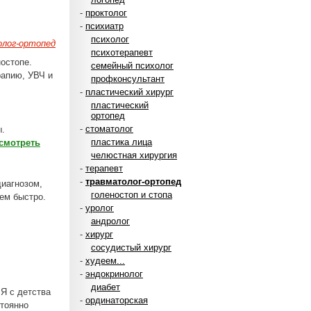
-
проктолог
-
психиатр
психолог
лог-ортопед
психотерапевт
ностопе.
семейный психолог
рапию, УВЧ и
профконсультант
-
пластический хирург
пластический
ортопед
-
стоматолог
ы.
пластика лица
смотреть
челюстная хирургия
-
терапевт
-
травматолог-ортопед
диагнозом,
голеностоп и стопа
ем быстро.
-
уролог
андролог
-
хирург
сосудистый хирург
-
худеем...
-
эндокринолог
диабет
Я с детства
-
ординаторская
стоянно