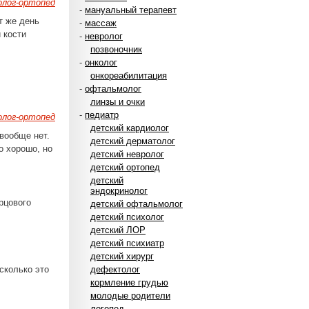
лог-ортопед
-
мануальный терапевт
т же день
-
массаж
 кости
-
невролог
позвоночник
-
онколог
онкореабилитация
-
офтальмолог
линзы и очки
-
педиатр
лог-ортопед
детский кардиолог
 вообще нет.
детский дерматолог
о хорошо, но
детский невролог
детский ортопед
детский
эндокринолог
рцового
детский офтальмолог
детский психолог
детский ЛОР
детский психиатр
детский хирург
 сколько это
дефектолог
кормление грудью
молодые родители
логопед