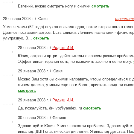
Евгений, нужно смотреть ногу и снимки
смотреть
28 января 2008 г. / Юлия
травмато
У меня мамы (52 года) опухла сначала одна, потом вторая нога в голе
Диагноз поставили артроз. Есть снимки. Лечение назначили - физиоте
ультразвук. В…
открыть
28 января 2008 г. /
Радыш И.И.
Юлия, артроз и артрит действительно совсем разные проблем
Эффективная терапия есть, но назначить заочно я ее не могу.
29 января 2008 г. / Юлия
Можно Вам хотя бы снимки направить, чтобы определиться с 
живем далеко, у мамы еще ноги болят, приехать вряд ли смож
смотреть
29 января 2008 г. /
Радыш И.И.
Да, пожалуйста, dr- ivo@yandex. ru
смотреть
30 января 2008 г. / Филипп
Здравствуйте Юлия. У меня похожая проблема. Здравствуйте. 
инвалид. ДЦП спастическая диплегия. Я инвалид детства. По