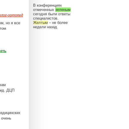
В конференциях
отмеченных
зеленым
сегодня были ответы
лог-ортопед
специалистов.
Желтым
– не более
м, но я все
недели назад.
ртом
еть
вам
лид. ДЦП
медицинских
е очень