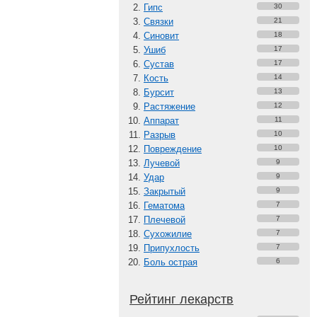
Гипс
30
Связки
21
Синовит
18
Ушиб
17
Сустав
17
Кость
14
Бурсит
13
Растяжение
12
Аппарат
11
Разрыв
10
Повреждение
10
Лучевой
9
Удар
9
Закрытый
9
Гематома
7
Плечевой
7
Сухожилие
7
Припухлость
7
Боль острая
6
Рейтинг лекарств