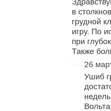
Здравству
в столкно
грудной к
игру. По 
при глубо
Также бо
26 март
Ушиб г
достат
недель
Вольта