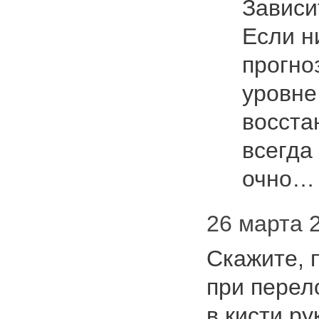
Зависи
Если н
прогно
уровне
восста
всегда
очно
26 марта 2
Скажите, 
при перел
в кисти р