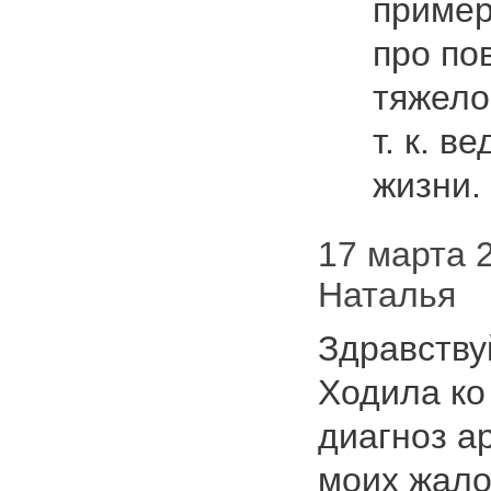
пример
про по
тяжело.
т. к. в
жизни
17 марта 2
Наталья
Здравству
Ходила ко
диагноз а
моих жало