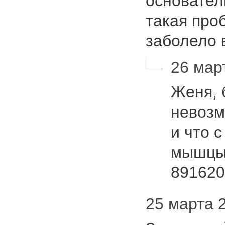
основател
такая про
заболело
26 март
Женя, 
невозм
и что 
мышцы.
89162
25 марта 2