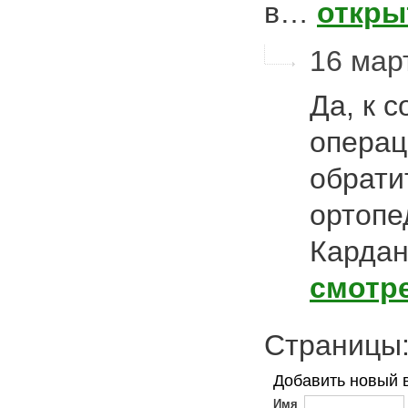
в…
откры
16 март
Да, к 
операц
обрати
ортопе
Кардан
смотр
Страниц
Добавить новый 
Имя