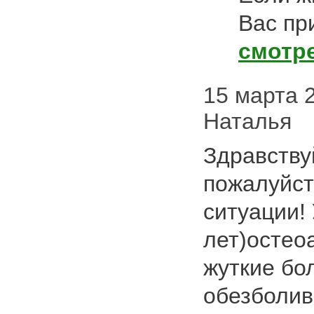
Вас пр
смотр
15 марта 2
Наталья
Здравству
пожалуйст
ситуации!
лет)остеоа
жуткие бо
обезболив