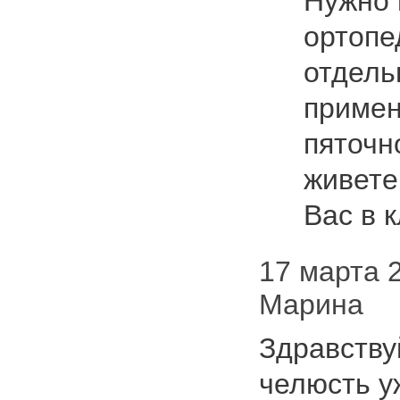
Нужно 
ортопе
отдель
примен
пяточн
живете
Вас в 
17 марта 2
Марина
Здравству
челюсть у