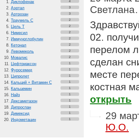
Диклофенак
4
Светлана
Аэртал
3
Артрозан
3
Траумель С
2
Здравству
Цель Т
2
Нимесил
2
02. получ
Иммуноглобулин
2
Кетонал
2
перелом л
Левомеколь
2
Мовалис
2
сделан сн
Цефтриаксон
1
Фуросемид
1
месте пер
Ципролет
1
Кальций + Витамин C
1
костная м
Кальцемин
1
Найз
1
открыть
Дексаметазон
1
Дипроспан
1
29 март
Димексид
1
Индометацин
1
Ю.О.