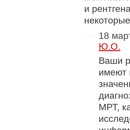
и рентгена
некоторы
18 март
Ю.О.
Ваши р
имеют 
значен
диагно
МРТ, к
исслед