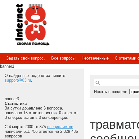
Internet
Скорая помощь
Задать свой вопрос.
Все вопросы
Неотвеченные
С ответами 
banner1
О найденных недочетах пишите
support@03.ru
.
Искать в разделе
banner3
Статистика
За сутки добавлено 3 вопроса,
написано 15 ответов, из них 0 ответ от
3 специалистов в 0 конференции.
травмат
С 4 марта 2000-го 375
специалистов
написали 511 756 ответов на 2 329 486
сообщен
вопросов