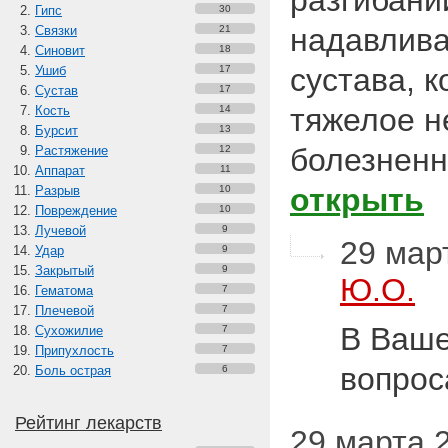
разгибани
Гипс
30
надавлива
Связки
21
Синовит
18
сустава, к
Ушиб
17
Сустав
17
тяжелое н
Кость
14
Бурсит
13
болезнен
Растяжение
12
Аппарат
11
открыть
Разрыв
10
Повреждение
10
Лучевой
9
29 март
Удар
9
Закрытый
9
Ю.О.
Гематома
7
Плечевой
7
В Ваше
Сухожилие
7
Припухлость
7
вопрос
Боль острая
6
Рейтинг лекарств
29 марта 2