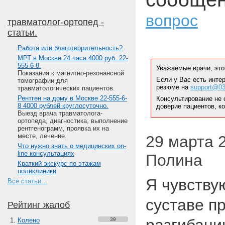
вопрос
травматолог-ортопед -
статьи.
Работа или благотворительность?
МРТ в Москве 24 часа 4000 руб. 22-
555-6-8.
Уважаемые врачи, это
Показания к магнитно-резонансной
Если у Вас есть инте
томографии для
резюме на
support@03
травматологических пациентов.
Рентген на дому в Москве 22-555-6-
Консультирование не 
8 4000 рублей круглосуточно.
доверие пациентов, к
Выезд врача травматолога-
ортопеда, диагностика, выполнение
рентгенограмм, проявка их на
месте, лечение.
29 марта 2
Что нужно знать о медицинских on-
line консультациях
Полина
Краткий экскурс по этажам
поликлиники
Я чувству
Все статьи...
суставе п
Рейтинг жалоб
Колено
39