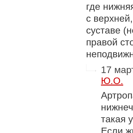
где нижня
с верхней,
суставе (н
правой ст
неподви
17 март
Ю.О.
Артроп
нижнеч
такая 
Если ж