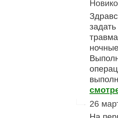
Новик
Здравс
задать
травма
ночные
Выполн
операц
выполн
смотр
26 март
На пер