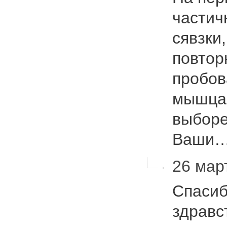
частич
сявзки
повтор
пробов
мышцам
выборе
Ваши
26 март
Спасиб
здравс