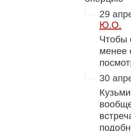
29 апре
Ю.О.
Чтобы 
менее 
посмот
30 апре
Кузьми
вообще
встреч
подобн