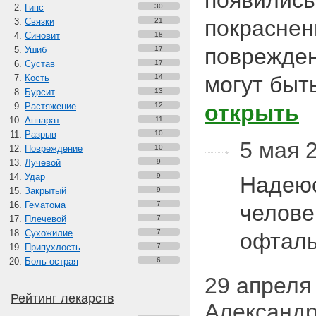
появились
Гипс
30
покраснен
Связки
21
Синовит
18
поврежден
Ушиб
17
Сустав
17
могут быт
Кость
14
Бурсит
13
открыть
Растяжение
12
Аппарат
11
Разрыв
10
5 мая 2
Повреждение
10
Лучевой
9
Удар
9
Надеюс
Закрытый
9
Гематома
7
челове
Плечевой
7
Сухожилие
7
офтал
Припухлость
7
Боль острая
6
29 апреля 
Рейтинг лекарств
Александр