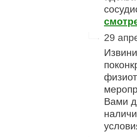
сосуди
смотр
29 апре
Извини
поконк
физиот
меропр
Вами д
наличи
услов