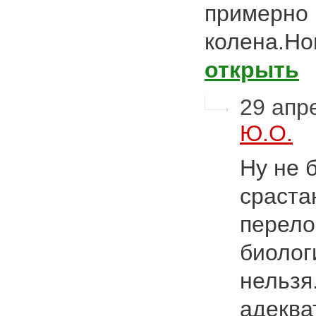
примерно 
колена.Но
открыть
29 апре
Ю.О.
Ну не 
сраста
перело
биолог
нельзя
адеква