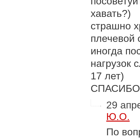
посоветуй
хавать?)
страшно х
плечевой 
иногда по
нагрузок 
17 лет)
СПАСИБ
29 апре
Ю.О.
По воп