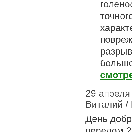
голено
точног
характ
повреж
разрыв
большо
смотр
29 апреля 
Виталий /
День добр
перелом 2