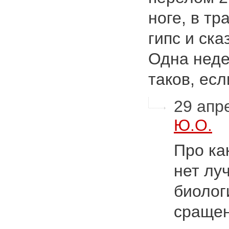
ноге, в т
гипс и ска
Одна неде
таков, ес
29 апре
Ю.О.
Про ка
нет лу
биолог
сращен