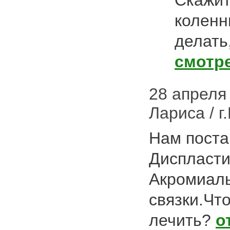
Скажит
коленн
делать
смотр
28 апреля 
Лариса / г
Нам поста
Диспласти
Акромиал
связки.Что
лечить?
о