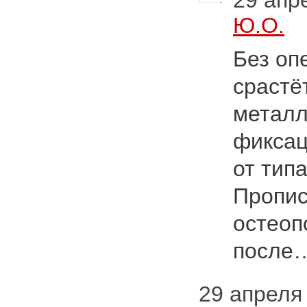
29 апре
Ю.О.
Без оп
срастё
металл
фиксац
от тип
Пропис
остеоп
после
29 апреля 