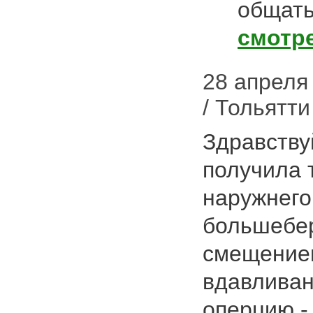
общать
смотр
28 апреля 
/ Тольятти
Здравству
получила 
наружнег
большебер
смещением
вдавливан
оперцию 