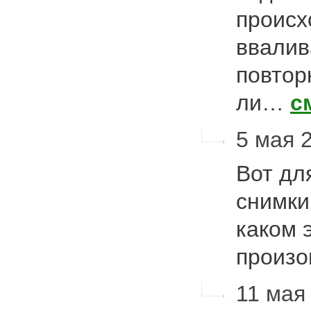
происх
ввалив
повтор
ли…
с
5 мая 2
Вот дл
снимки
каком 
произо
11 мая 