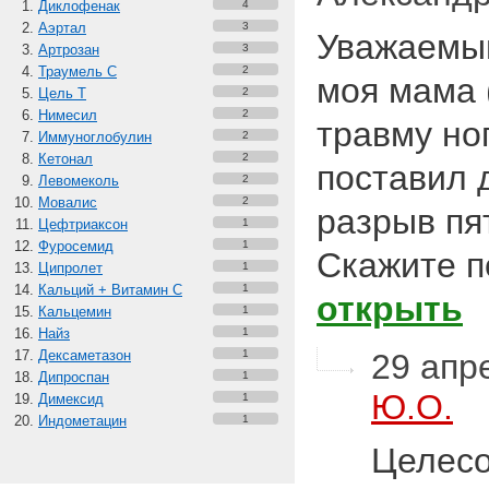
Диклофенак
4
Аэртал
3
Уважаемый
Артрозан
3
Траумель С
2
моя мама 
Цель Т
2
Нимесил
2
травму но
Иммуноглобулин
2
Кетонал
2
поставил 
Левомеколь
2
Мовалис
2
разрыв пя
Цефтриаксон
1
Фуросемид
1
Скажите 
Ципролет
1
Кальций + Витамин C
1
открыть
Кальцемин
1
Найз
1
Дексаметазон
1
29 апре
Дипроспан
1
Ю.О.
Димексид
1
Индометацин
1
Целесо