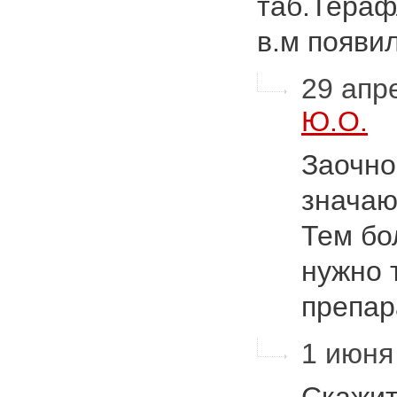
таб.Тераф
в.м появ
29 апре
Ю.О.
Заочно
значаю
Тем бо
нужно 
препар
1 июня 