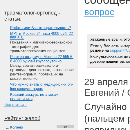
вопрос
травматолог-ортопед -
статьи.
Работа или благотворительность?
МРТ в Москве 24 часа 4000 руб. 22-
555-6-8.
Уважаемые врачи, это
Показания к магнитно-резонансной
Если у Вас есть инте
томографии для
резюме на
support@03
травматологических пациентов.
Рентген на дому в Москве 22-555-6-
Консультирование не 
8 4000 рублей круглосуточно.
доверие пациентов, к
Выезд врача травматолога-
ортопеда, диагностика, выполнение
рентгенограмм, проявка их на
месте, лечение.
29 апреля 
Что нужно знать о медицинских on-
line консультациях
Евгений /
Краткий экскурс по этажам
поликлиники
Случайно 
Все статьи...
(пальцем 
Рейтинг жалоб
Колено
39