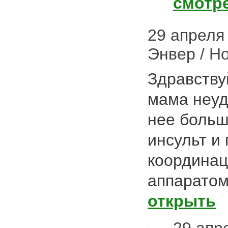
смотр
29 апреля 
Энвер / Н
Здравству
мама неуд
нее больш
инсульт и
координац
аппарато
открыть