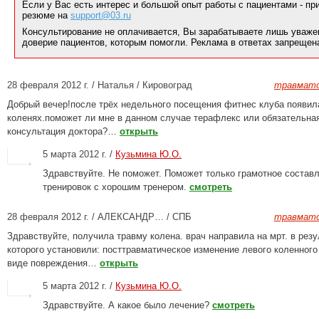
Если у Вас есть интерес и большой опыт работы с пациентами - п
резюме на
support@03.ru
Консультирование не оплачивается, Вы зарабатываете лишь уваже
доверие пациентов, которым помогли. Реклама в ответах запрещен
28 февраля 2012 г. / Наталья / Кировоград
травмато
Добрый вечер!после трёх недельного посещения фитнес клуба появил
коленях.поможет ли мне в данном случае терафлекс или обязательна
консультация доктора?…
открыть
5 марта 2012 г. /
Кузьмина Ю.О.
Здравствуйте. Не поможет. Поможет только грамотное состав
тренировок с хорошим тренером.
смотреть
28 февраля 2012 г. / АЛЕКСАНДР… / СПБ
травмато
Здравствуйте, получила травму колена. врач направила на мрт. в резу
которого установили: посттравматическое изменение левого коленного
виде повреждения…
открыть
5 марта 2012 г. /
Кузьмина Ю.О.
Здравствуйте. А какое было лечение?
смотреть