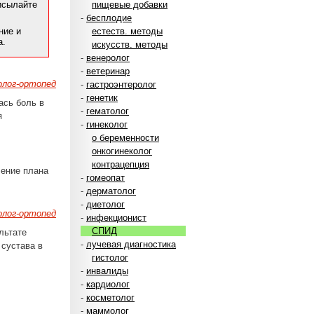
рисылайте
пищевые добавки
-
бесплодие
ние и
естеств. методы
а.
искусств. методы
-
венеролог
-
ветеринар
лог-ортопед
-
гастроэнтеролог
-
генетик
ась боль в
-
гематолог
я
-
гинеколог
о беременности
онкогинеколог
контрацепция
ление плана
-
гомеопат
-
дерматолог
-
диетолог
лог-ортопед
-
инфекционист
СПИД
льтате
-
лучевая диагностика
 сустава в
гистолог
-
инвалиды
-
кардиолог
-
косметолог
-
маммолог