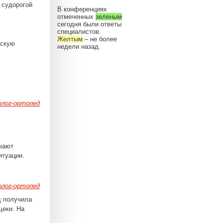
 судорогой
В конференциях
отмеченных
зеленым
сегодня были ответы
специалистов.
Желтым
– не более
вскую
недели назад.
лог-ортопед
ачают
итуации.
лог-ортопед
д получила
щеки. На