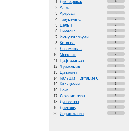
Диклофенак
4
Аэртал
3
Артрозан
3
Траумель С
2
Цель Т
2
Нимесил
2
Иммуноглобулин
2
Кетонал
2
Левомеколь
2
Мовалис
2
Цефтриаксон
1
Фуросемид
1
Ципролет
1
Кальций + Витамин C
1
Кальцемин
1
Найз
1
Дексаметазон
1
Дипроспан
1
Димексид
1
Индометацин
1