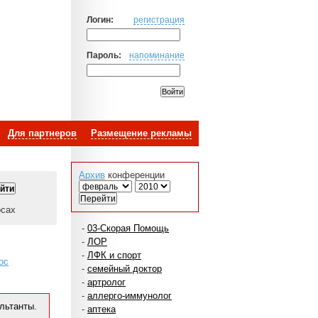
Логин:
регистрация
Пароль:
напоминание
Для партнеров
Размещение рекламы
Архив
конференции
осах
-
03-Скорая Помощь
-
ЛОР
-
ЛФК и спорт
ос
-
семейный доктор
-
артролог
-
аллерго-иммунолог
льтанты.
-
аптека