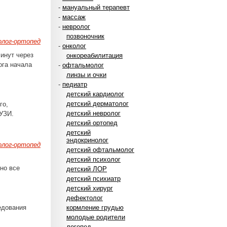
-
мануальный терапевт
-
массаж
-
невролог
позвоночник
лог-ортопед
-
онколог
инут через
онкореабилитация
ога начала
-
офтальмолог
линзы и очки
-
педиатр
детский кардиолог
детский дерматолог
го,
детский невролог
 УЗИ.
детский ортопед
детский
эндокринолог
лог-ортопед
детский офтальмолог
детский психолог
но все
детский ЛОР
детский психиатр
детский хирург
дефектолог
едования
кормление грудью
молодые родители
логопед