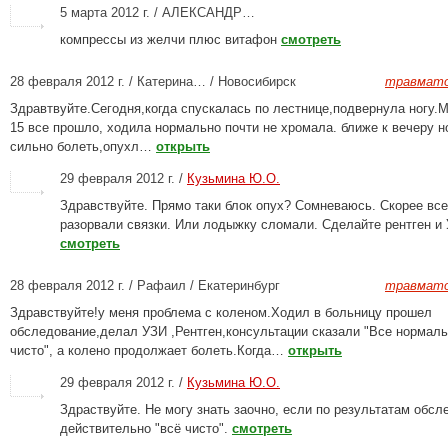
5 марта 2012 г. / АЛЕКСАНДР…
компрессы из желчи плюс витафон
смотреть
28 февраля 2012 г. / Катерина… / Новосибирск
травмато
Здравтвуйте.Сегодня,когда спускалась по лестнице,подвернула ногу.М
15 все прошло, xодила нормально почти не xромала. ближе к вечеру н
сильно болеть,опуxл…
открыть
29 февраля 2012 г. /
Кузьмина Ю.О.
Здравствуйте. Прямо таки блок опух? Сомневаюсь. Скорее все
разорвали связки. Или лодыжку сломали. Сделайте рентген и
смотреть
28 февраля 2012 г. / Рафаил / Екатеринбург
травмато
Здравствуйте!у меня проблема с коленом.Ходил в больницу прошел
обследование,делал УЗИ ,Рентген,консультации сказали "Все нормаль
чисто", а колено продолжает болеть.Когда…
открыть
29 февраля 2012 г. /
Кузьмина Ю.О.
Здраствуйте. Не могу знать заочно, если по результатам обсл
действительно "всё чисто".
смотреть