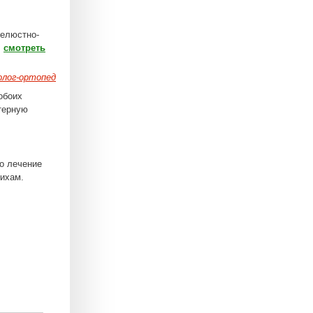
Челюстно-
.
смотреть
лог-ортопед
обоих
терную
о лечение
вихам.