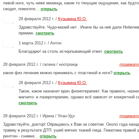
левой ноге, чуть ниже мизинца, какие то тянущие ощущения, как будто
сводит, помогите…
открыть
29 февраля 2012 г. /
Кузьмина Ю.О.
Здравствуйте. Чудо-мазей нет . Иначе бы за неё дали Нобеле
премию.
смотреть
1 марта 2012 г. / Антон
Благодарю! за столь исчерпывающий ответ.
смотреть
28 февраля 2012 г. / галина / ноотроицк
травмато
какое физ лечение можно принимать с пластиной в ноге?
открыть
28 февраля 2012 г. /
Кузьмина Ю.О.
Такое, какое назначит врач физиотерапевт. Как правило, назн
магнито- и лазеротерапию, однако всё зависит от конкретной с
смотреть
28 февраля 2012 г. / Ирина / Улан-Удэ
травмато
Здравствуйте, доктор! Обращаюсь к Вам за советом. Около года наза
травму в результате ДТП: ушиб мягких тканей лица. Гематома правой 
рентген - снимке…
открыть