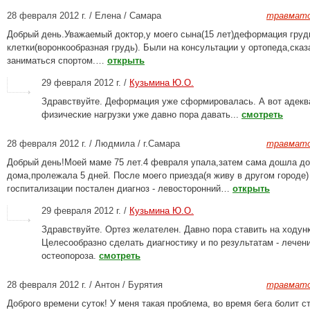
28 февраля 2012 г. / Елена / Самара
травмато
Добрый день.Уважаемый доктор,у моего сына(15 лет)деформация груд
клетки(воронкообразная грудь). Были на консультации у ортопеда,ска
заниматься спортом.…
открыть
29 февраля 2012 г. /
Кузьмина Ю.О.
Здравствуйте. Деформация уже сформировалась. А вот адекв
физические нагрузки уже давно пора давать...
смотреть
28 февраля 2012 г. / Людмила / г.Самара
травмато
Добрый день!Моей маме 75 лет.4 февраля упала,затем сама дошла до
дома,пролежала 5 дней. После моего приезда(я живу в другом городе)
госпитализации постален диагноз - левосторонний…
открыть
29 февраля 2012 г. /
Кузьмина Ю.О.
Здравствуйте. Ортез желателен. Давно пора ставить на ходунк
Целесообразно сделать диагностику и по результатам - лечен
остеопороза.
смотреть
28 февраля 2012 г. / Антон / Бурятия
травмато
Доброго времени суток! У меня такая проблема, во время бега болит с