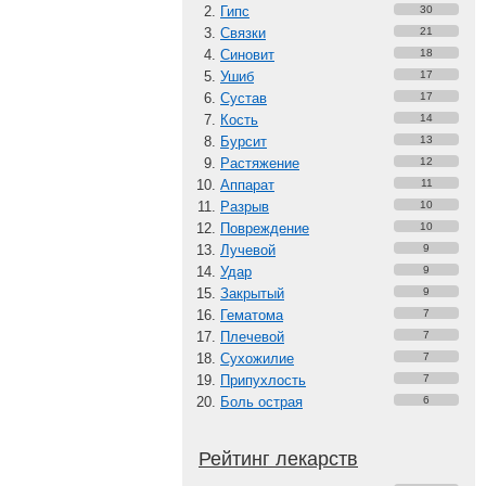
Гипс
30
Связки
21
Синовит
18
Ушиб
17
Сустав
17
Кость
14
Бурсит
13
Растяжение
12
Аппарат
11
Разрыв
10
Повреждение
10
Лучевой
9
Удар
9
Закрытый
9
Гематома
7
Плечевой
7
Сухожилие
7
Припухлость
7
Боль острая
6
Рейтинг лекарств