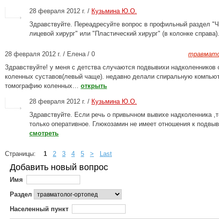
28 февраля 2012 г. /
Кузьмина Ю.О.
Здравствуйте. Переадресуйте вопрос в профильный раздел "
лицевой хирург" или "Пластический хирург" (в колонке справа)
28 февраля 2012 г. / Елена / 0
травмато
Здравствуйте! у меня с детства случаются подвывихи надколенников 
коленных суставов(левый чаще). недавно делали спиральную компью
томографию коленных…
открыть
28 февраля 2012 г. /
Кузьмина Ю.О.
Здравствуйте. Если речь о привычном вывихе надколенника ,т
только оперативное. Глюкозамин не имеет отношения к подвы
смотреть
Страницы:
1
2
3
4
5
>
Last
Добавить новый вопрос
Имя
Раздел
Населенный пункт