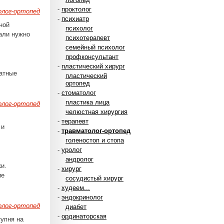
-
проктолог
лог-ортопед
-
психиатр
ной
психолог
зали нужно
психотерапевт
семейный психолог
профконсультант
-
пластический хирург
атные
пластический
ортопед
-
стоматолог
пластика лица
лог-ортопед
челюстная хирургия
-
терапевт
 и
-
травматолог-ортопед
голеностоп и стопа
-
уролог
андролог
и.
-
хирург
ие
сосудистый хирург
-
худеем...
-
эндокринолог
лог-ортопед
диабет
-
ординаторская
тупня на