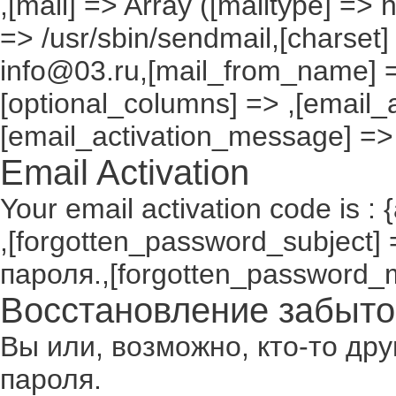
,[mail] => Array ([mailtype] => 
=> /usr/sbin/sendmail,[charset]
info@03.ru,[mail_from_name] =
[optional_columns] => ,[email_a
[email_activation_message] =>
Email Activation
Your email activation code is : 
,[forgotten_password_subject
пароля.,[forgotten_password_
Восстановление забыто
Вы или, возможно, кто-то др
пароля.