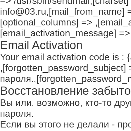
=> /usr/sbin/sendmail,[charset]
info@03.ru,[mail_from_name] =
[optional_columns] => ,[email_a
[email_activation_message] =>
Email Activation
Your email activation code is : 
,[forgotten_password_subject
пароля.,[forgotten_password_
Восстановление забыто
Вы или, возможно, кто-то др
пароля.
Если вы этого не делали - п