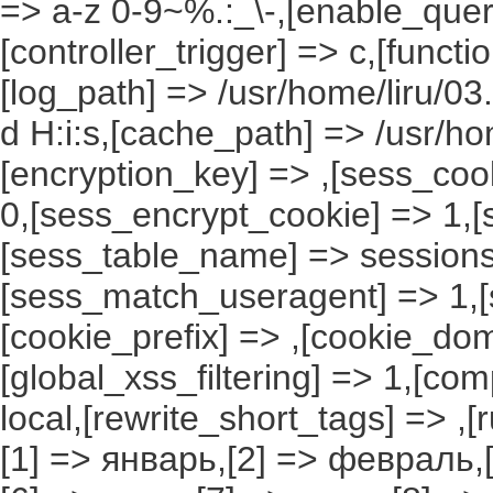
=> a-z 0-9~%.:_\-,[enable_query
[controller_trigger] => c,[funct
[log_path] => /usr/home/liru/03
d H:i:s,[cache_path] => /usr/ho
[encryption_key] => ,[sess_coo
0,[sess_encrypt_cookie] => 1,
[sess_table_name] => sessions
[sess_match_useragent] => 1,[
[cookie_prefix] => ,[cookie_do
[global_xss_filtering] => 1,[co
local,[rewrite_short_tags] => ,
[1] => январь,[2] => февраль,[