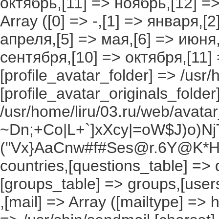
октябрь,[11] => ноябрь,[12] 
Array ([0] => -,[1] => января,[
апреля,[5] => мая,[6] => июня,
сентября,[10] => октября,[11]
[profile_avatar_folder] => /usr/
[profile_avatar_originals_folder
/usr/home/liru/03.ru/web/avatar_
~Dn;+Co|L+`]xXcy|=oW$J)o)NjT
("Vx}AaCnw#f#Ses@r.6Y@K*Hxv
countries,[questions_table] =>
[groups_table] => groups,[users
,[mail] => Array ([mailtype] => 