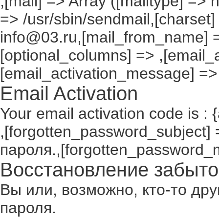
,[mail] => Array ([mailtype] => 
=> /usr/sbin/sendmail,[charset]
info@03.ru,[mail_from_name] =
[optional_columns] => ,[email_a
[email_activation_message] =>
Email Activation
Your email activation code is : 
,[forgotten_password_subject
пароля.,[forgotten_password_
Восстановление забыто
Вы или, возможно, кто-то др
пароля.