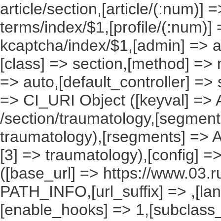
article/section,[article/(:num)] =
terms/index/$1,[profile/(:num)] 
kcaptcha/index/$1,[admin] => ad
[class] => section,[method] => 
=> auto,[default_controller] => 
=> CI_URI Object ([keyval] => Ar
/section/traumatology,[segments
traumatology),[rsegments] => A
[3] => traumatology),[config] =
([base_url] => https://www.03.r
PATH_INFO,[url_suffix] => ,[la
[enable_hooks] => 1,[subclass_