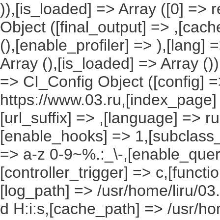
)),[is_loaded] => Array ([0] =>
Object ([final_output] => ,[cac
(),[enable_profiler] => ),[lang
Array (),[is_loaded] => Array ()
=> CI_Config Object ([config] =
https://www.03.ru,[index_page]
[url_suffix] => ,[language] => r
[enable_hooks] => 1,[subclass_
=> a-z 0-9~%.:_\-,[enable_query
[controller_trigger] => c,[funct
[log_path] => /usr/home/liru/03
d H:i:s,[cache_path] => /usr/ho