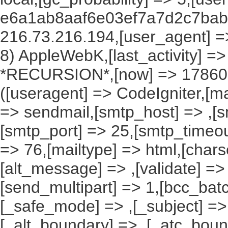
e6a1ab8aaf6e03ef7a7d2c7baba
216.73.216.194,[user_agent] => 
8) AppleWebK,[last_activity] =
*RECURSION*,[now] => 1786093
([useragent] => CodeIgniter,[ma
=> sendmail,[smtp_host] => ,[s
[smtp_port] => 25,[smtp_timeou
=> 76,[mailtype] => html,[charse
[alt_message] => ,[validate] => ,
[send_multipart] => 1,[bcc_ba
[_safe_mode] => ,[_subject] => 
[_alt_boundary] => ,[_atc_boun