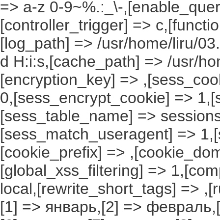
=> a-z 0-9~%.:_\-,[enable_query
[controller_trigger] => c,[funct
[log_path] => /usr/home/liru/03
d H:i:s,[cache_path] => /usr/ho
[encryption_key] => ,[sess_coo
0,[sess_encrypt_cookie] => 1,
[sess_table_name] => sessions
[sess_match_useragent] => 1,[
[cookie_prefix] => ,[cookie_do
[global_xss_filtering] => 1,[co
local,[rewrite_short_tags] => ,
[1] => январь,[2] => февраль,[