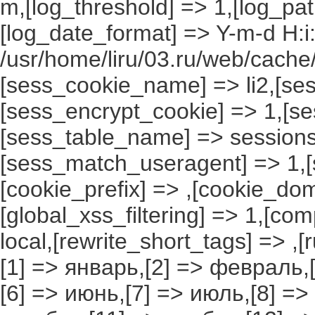
m,[log_threshold] => 1,[log_pat
[log_date_format] => Y-m-d H:i
/usr/home/liru/03.ru/web/cache/
[sess_cookie_name] => li2,[ses
[sess_encrypt_cookie] => 1,[s
[sess_table_name] => sessions
[sess_match_useragent] => 1,[
[cookie_prefix] => ,[cookie_do
[global_xss_filtering] => 1,[co
local,[rewrite_short_tags] => ,
[1] => январь,[2] => февраль,[
[6] => июнь,[7] => июль,[8] =>