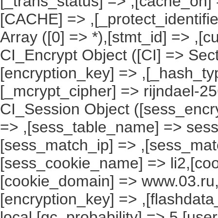
[_trans_status] => ,[cache_on] 
[CACHE] => ,[_protect_identifie
Array ([0] => *),[stmt_id] => ,[c
CI_Encrypt Object ([CI] => Se
[encryption_key] => ,[_hash_ty
[_mcrypt_cipher] => rijndael-2
CI_Session Object ([sess_encr
=> ,[sess_table_name] => sess
[sess_match_ip] => ,[sess_mat
[sess_cookie_name] => li2,[cook
[cookie_domain] => www.03.ru,
[encryption_key] => ,[flashdata
local,[gc_probability] => 5,[use