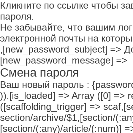
Кликните по ссылке чтобы з
пароля.
Не забывайте, что вашим лог
электронной почты на которы
,[new_password_subject] => До
[new_password_message] =>
Смена пароля
Ваш новый пароль : {passwor
)),[is_loaded] => Array ([0] => 
([scaffolding_trigger] => scaf,[
section/archive/$1,[section/(:any
[section/(:any)/article/(:num)] =