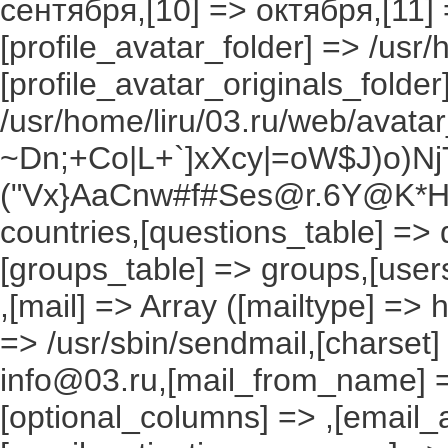
сентября,[10] => октября,[11]
[profile_avatar_folder] => /usr/
[profile_avatar_originals_folder
/usr/home/liru/03.ru/web/avatar_
~Dn;+Co|L+`]xXcy|=oW$J)o)NjT
("Vx}AaCnw#f#Ses@r.6Y@K*Hxv
countries,[questions_table] =>
[groups_table] => groups,[users
,[mail] => Array ([mailtype] => 
=> /usr/sbin/sendmail,[charset]
info@03.ru,[mail_from_name] =
[optional_columns] => ,[email_a