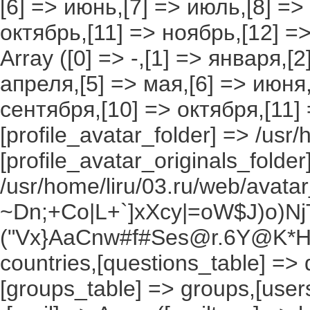
[6] => июнь,[7] => июль,[8] =>
октябрь,[11] => ноябрь,[12] 
Array ([0] => -,[1] => января,[
апреля,[5] => мая,[6] => июня,
сентября,[10] => октября,[11]
[profile_avatar_folder] => /usr/
[profile_avatar_originals_folder
/usr/home/liru/03.ru/web/avatar_
~Dn;+Co|L+`]xXcy|=oW$J)o)NjT
("Vx}AaCnw#f#Ses@r.6Y@K*Hxv
countries,[questions_table] =>
[groups_table] => groups,[users