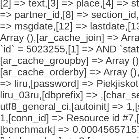
[2] => text,[3] => place,[4] => s
=> partner_id,[8] => section_id,
=> msgdate,[12] => lastdate,[1
Array (),[ar_cache_join] => Arr
`id` = 5023255,[1] => AND `stat
[ar_cache_groupby] => Array ()
[ar_cache_orderby] => Array ()
=> liru,[password] => Piekjisko
liru_03ru,[dbprefix] => ,[char_se
utf8_general_ci,[autoinit] => 1,
1,[conn_id] => Resource id #7,[
[benchmark] => 0.00045657157