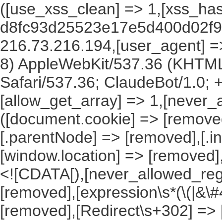
([use_xss_clean] => 1,[xss_ha
d8fc93d25523e17e5d400d02f93
216.73.216.194,[user_agent] => 
8) AppleWebKit/537.36 (KHTML
Safari/537.36; ClaudeBot/1.0;
[allow_get_array] => 1,[never_
([document.cookie] => [remove
[.parentNode] => [removed],[.
[window.location] => [removed]
<![CDATA[),[never_allowed_regex
[removed],[expression\s*(\(|&\#4
[removed],[Redirect\s+302] =>