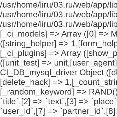
/usr/home/liru/03.ru/web/app/li
/usr/home/liru/03.ru/web/app/li
/usr/home/liru/03.ru/web/app/l
[_ci_models] => Array ([0] => 
([string_helper] => 1,[form_hel
[_ci_plugins] => Array ([show_p
([unit_test] => unit,[user_agent
CI_DB_mysql_driver Object ([db
[delete_hack] => 1,[_count_st
[_random_keyword] => RAND(),[a
`title`,[2] => `text`,[3] => `place
`user_id`,[7] => `partner_id`,[8