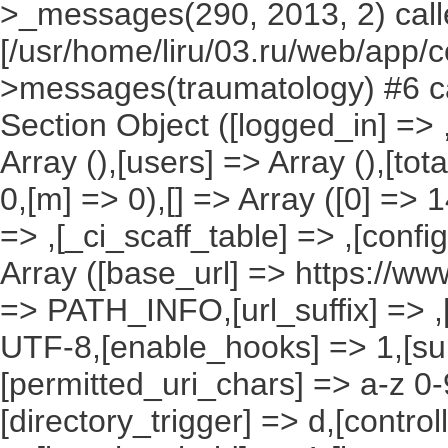
>_messages(290, 2013, 2) call
[/usr/home/liru/03.ru/web/app/c
>messages(traumatology) #6 ca
Section Object ([logged_in] => ,
Array (),[users] => Array (),[tot
0,[m] => 0),[] => Array ([0] => 1
=> ,[_ci_scaff_table] => ,[confi
Array ([base_url] => https://ww
=> PATH_INFO,[url_suffix] => ,
UTF-8,[enable_hooks] => 1,[su
[permitted_uri_chars] => a-z 0
[directory_trigger] => d,[control