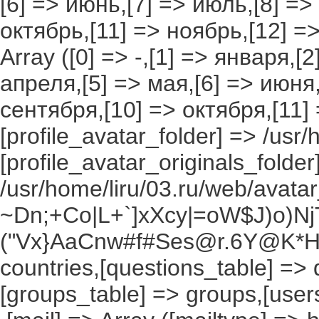
[6] => июнь,[7] => июль,[8] =>
октябрь,[11] => ноябрь,[12] 
Array ([0] => -,[1] => января,[
апреля,[5] => мая,[6] => июня,
сентября,[10] => октября,[11]
[profile_avatar_folder] => /usr/
[profile_avatar_originals_folder
/usr/home/liru/03.ru/web/avatar_
~Dn;+Co|L+`]xXcy|=oW$J)o)NjT
("Vx}AaCnw#f#Ses@r.6Y@K*Hxv
countries,[questions_table] =>
[groups_table] => groups,[users