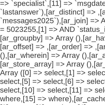
=> `specialist`,[11] => `msgdate
`lastanswer`),[ar_distinct] => ,
`messages2025`),[ar_join] => Ar
= 5023255,[1] => AND `status_id`
[ar_groupby] => Array (),[ar_hav
[ar_offset] => ,[ar_order] => ,[
(),[ar_wherein] => Array (),[ar_
[ar_store_array] => Array (),[a
Array ([0] => select,[1] => selec
select,[5] => select,[6] => selec
select,[10] => select,[11] => sel
where,[15] => where),[ar_cache_s