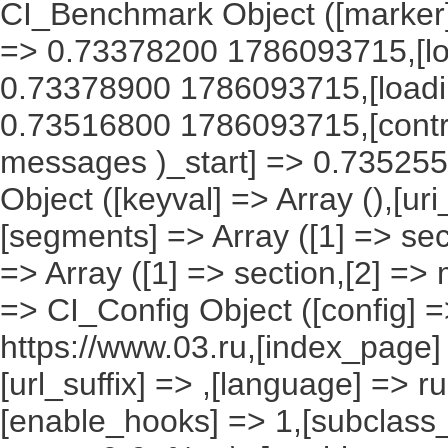
CI_Benchmark Object ([marker] 
=> 0.73378200 1786093715,[lo
0.73378900 1786093715,[load
0.73516800 1786093715,[contro
messages )_start] => 0.735255
Object ([keyval] => Array (),[ur
[segments] => Array ([1] => sec
=> Array ([1] => section,[2] =>
=> CI_Config Object ([config] =
https://www.03.ru,[index_page]
[url_suffix] => ,[language] => r
[enable_hooks] => 1,[subclass_