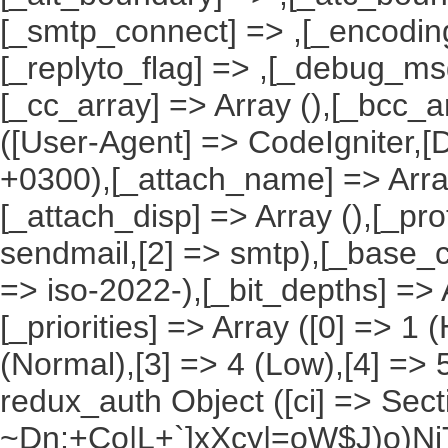
[_smtp_connect] => ,[_encoding
[_replyto_flag] => ,[_debug_msg]
[_cc_array] => Array (),[_bcc_a
([User-Agent] => CodeIgniter,[
+0300),[_attach_name] => Array 
[_attach_disp] => Array (),[_pro
sendmail,[2] => smtp),[_base_ch
=> iso-2022-),[_bit_depths] => Ar
[_priorities] => Array ([0] => 1 
(Normal),[3] => 4 (Low),[4] => 
redux_auth Object ([ci] => Sec
~Dn;+Co|L+`]xXcy|=oW$J)o)NjT