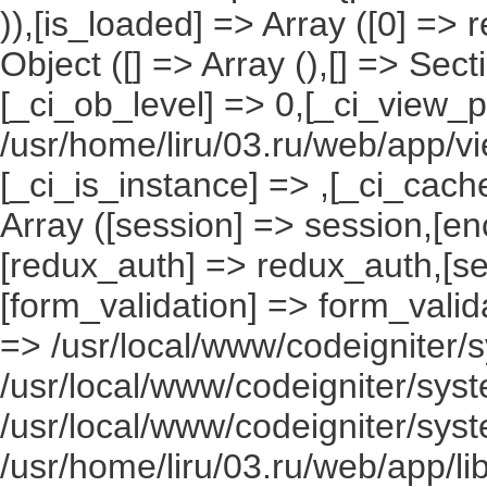
)),[is_loaded] => Array ([0] =>
Object ([] => Array (),[] => Se
[_ci_ob_level] => 0,[_ci_view_p
/usr/home/liru/03.ru/web/app/vi
[_ci_is_instance] => ,[_ci_cach
Array ([session] => session,[en
[redux_auth] => redux_auth,[sec
[form_validation] => form_valida
=> /usr/local/www/codeigniter/s
/usr/local/www/codeigniter/syst
/usr/local/www/codeigniter/syst
/usr/home/liru/03.ru/web/app/li