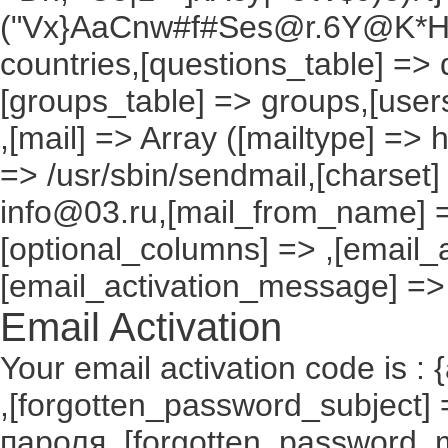
("Vx}AaCnw#f#Ses@r.6Y@K*Hxv
countries,[questions_table] =>
[groups_table] => groups,[users
,[mail] => Array ([mailtype] => 
=> /usr/sbin/sendmail,[charset]
info@03.ru,[mail_from_name] =
[optional_columns] => ,[email_a
[email_activation_message] =>
Email Activation
Your email activation code is : 
,[forgotten_password_subject
пароля.,[forgotten_password_