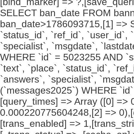
[bind_marker] => ?,[save_querie
SELECT ban_date FROM bann
ban_date>1786093715,[1] => SELE
`status_id`, `ref_id`, `user_id`,
`specialist`, `msgdate`, `last
WHERE `id` = 5023255 AND `stat
`text`, `place`, `status_id`, `ref
`answers`, `specialist`, `msgda
(`messages2025`) WHERE `id` 
[query_times] => Array ([0] =
0.000220775604248,[2] => 0),[
[trans_enabled] => 1,[trans_str