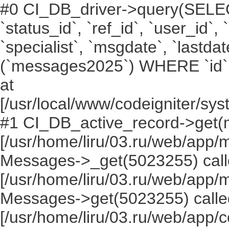
#0 CI_DB_driver->query(SELECT `i
`status_id`, `ref_id`, `user_id`,
`specialist`, `msgdate`, `lastd
(`messages2025`) WHERE `id` =
at
[/usr/local/www/codeigniter/s
#1 CI_DB_active_record->get(
[/usr/home/liru/03.ru/web/app
Messages->_get(5023255) call
[/usr/home/liru/03.ru/web/app
Messages->get(5023255) calle
[/usr/home/liru/03.ru/web/app/c