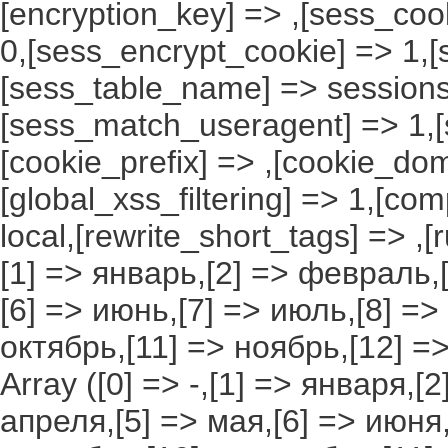
[encryption_key] => ,[sess_coo
0,[sess_encrypt_cookie] => 1,
[sess_table_name] => sessions
[sess_match_useragent] => 1,[
[cookie_prefix] => ,[cookie_do
[global_xss_filtering] => 1,[co
local,[rewrite_short_tags] => ,
[1] => январь,[2] => февраль,[
[6] => июнь,[7] => июль,[8] =>
октябрь,[11] => ноябрь,[12] 
Array ([0] => -,[1] => января,[
апреля,[5] => мая,[6] => июня,