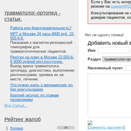
Если у Вас есть инте
резюме на
support@03
травматолог-ортопед -
Консультирование не 
доверие пациентов, к
статьи.
Работа или благотворительность?
МРТ в Москве 24 часа 4000 руб. 22-
Нет ни одного топика!
555-6-8.
Добавить новый 
Показания к магнитно-резонансной
томографии для
Имя
травматологических пациентов.
Рентген на дому в Москве 22-555-6-
Раздел
8 4000 рублей круглосуточно.
Выезд врача травматолога-
Населенный пункт
ортопеда, диагностика, выполнение
рентгенограмм, проявка их на
месте, лечение.
Что нужно знать о медицинских on-
line консультациях
Краткий экскурс по этажам
поликлиники
Все статьи...
Рейтинг жалоб
[
Заменить картинку!
]
Колено
39