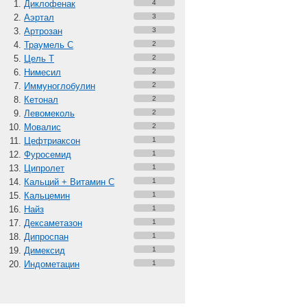
Диклофенак
4
Аэртал
3
Артрозан
3
Траумель С
2
Цель Т
2
Нимесил
2
Иммуноглобулин
2
Кетонал
2
Левомеколь
2
Мовалис
2
Цефтриаксон
1
Фуросемид
1
Ципролет
1
Кальций + Витамин C
1
Кальцемин
1
Найз
1
Дексаметазон
1
Дипроспан
1
Димексид
1
Индометацин
1