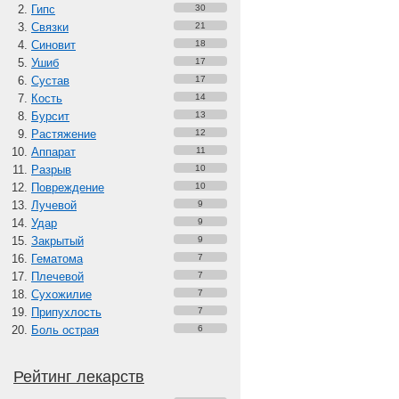
Гипс
30
Связки
21
Синовит
18
Ушиб
17
Сустав
17
Кость
14
Бурсит
13
Растяжение
12
Аппарат
11
Разрыв
10
Повреждение
10
Лучевой
9
Удар
9
Закрытый
9
Гематома
7
Плечевой
7
Сухожилие
7
Припухлость
7
Боль острая
6
Рейтинг лекарств