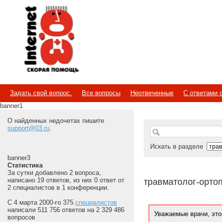
Internet
Скорая помощь
Задать свой вопрос.
Все вопросы
Неотвеченные
С ответами 
banner1
О найденных недочетах пишите
support@03.ru
.
Искать в разделе
banner3
Статистика
За сутки добавлено 2 вопроса,
написано 19 ответов, из них 0 ответ от
травматолог-орто
2 специалистов в 1 конференции.
С 4 марта 2000-го 375
специалистов
написали 511 756 ответов на 2 329 486
Уважаемые врачи, это
вопросов