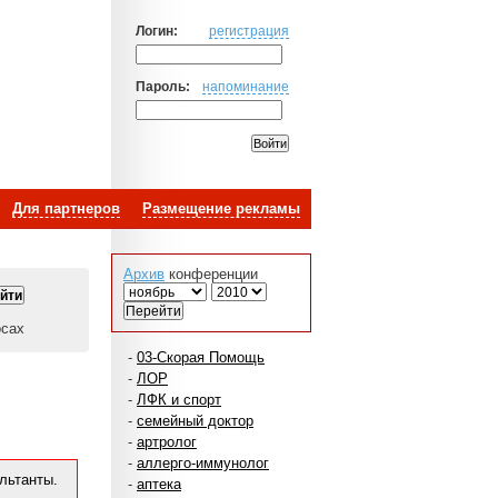
Логин:
регистрация
Пароль:
напоминание
Для партнеров
Размещение рекламы
Архив
конференции
осах
-
03-Скорая Помощь
-
ЛОР
-
ЛФК и спорт
-
семейный доктор
-
артролог
-
аллерго-иммунолог
льтанты.
-
аптека