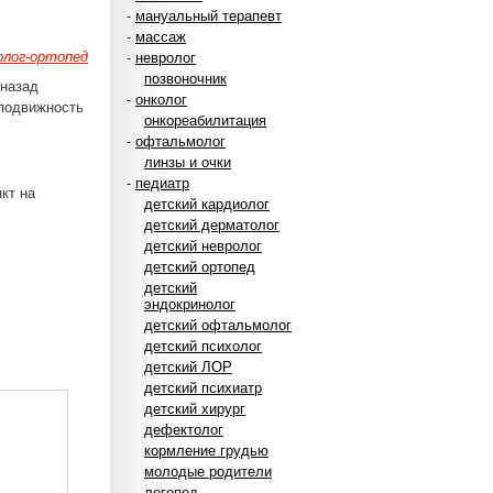
-
мануальный терапевт
-
массаж
лог-ортопед
-
невролог
позвоночник
 назад
-
онколог
 подвижность
онкореабилитация
-
офтальмолог
линзы и очки
-
педиатр
кт на
детский кардиолог
детский дерматолог
детский невролог
детский ортопед
детский
эндокринолог
детский офтальмолог
детский психолог
детский ЛОР
детский психиатр
детский хирург
дефектолог
кормление грудью
молодые родители
логопед