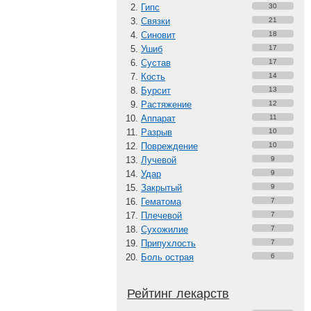
Гипс
30
Связки
21
Синовит
18
Ушиб
17
Сустав
17
Кость
14
Бурсит
13
Растяжение
12
Аппарат
11
Разрыв
10
Повреждение
10
Лучевой
9
Удар
9
Закрытый
9
Гематома
7
Плечевой
7
Сухожилие
7
Припухлость
7
Боль острая
6
Рейтинг лекарств