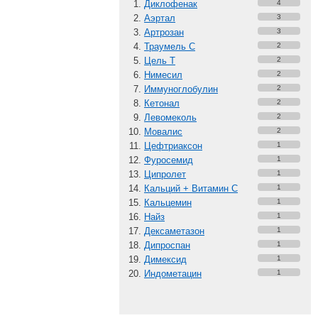
Диклофенак
4
Аэртал
3
Артрозан
3
Траумель С
2
Цель Т
2
Нимесил
2
Иммуноглобулин
2
Кетонал
2
Левомеколь
2
Мовалис
2
Цефтриаксон
1
Фуросемид
1
Ципролет
1
Кальций + Витамин C
1
Кальцемин
1
Найз
1
Дексаметазон
1
Дипроспан
1
Димексид
1
Индометацин
1