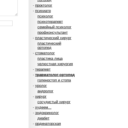
-
проктолог
-
психиатр
психолог
психотерапевт
семейный психолог
профконсультант
-
пластический хирург
пластический
ортопед
-
стоматолог
пластика лица
челюстная хирургия
-
терапевт
-
травматолог-ортопед
голеностоп и стопа
-
уролог
андролог
-
хирург
сосудистый хирург
-
худеем...
-
эндокринолог
диабет
-
ординаторская