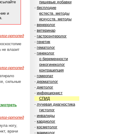
рисылайте
пищевые добавки
-
бесплодие
ние и
естеств. методы
а.
искусств. методы
-
венеролог
-
ветеринар
лог-ортопед
-
гастроэнтеролог
-
генетик
лоскостопие
-
гематолог
 не влазит
-
гинеколог
о беременности
онкогинеколог
лог-ортопед
контрацепция
натирало
-
гомеопат
ке, сильные
-
дерматолог
-
диетолог
-
инфекционист
СПИД
-
лучевая диагностика
смотреть
гистолог
-
инвалиды
лог-ортопед
-
кардиолог
нула ногу,
-
косметолог
нкт, врачи
-
маммолог