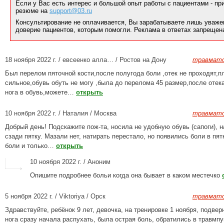
Если у Вас есть интерес и большой опыт работы с пациентами - п
резюме на
support@03.ru
Консультирование не оплачивается, Вы зарабатываете лишь уваже
доверие пациентов, которым помогли. Реклама в ответах запрещен
18 ноября 2022 г. / евсеенко алла… / Ростов на Дону
травмато
Был перелом пяточной кости,после полугода боли ,отек не проходят,п
сильное,обувь обуть не могу ,была до перелома 45 размер,после отека
нога в обувь,можете…
открыть
10 ноября 2022 г. / Наталия / Москва
травмато
Добрый день! Подскажите пож-та, носила не удобную обувь (сапоги), 
сзади пятку. Мазали нет, натирать перестало, но появились боли в пят
боли и только…
открыть
10 ноября 2022 г. / Аноним
Опишите подробнее больи когда она бывает в каком местечко
5 ноября 2022 г. / Viktoriya / Орск
травмато
Здравствуйте, ребёнок 9 лет, девочка, на тренировке 1 ноября, подвер
нога сразу начала распухать, была острая боль, обратились в травмпу