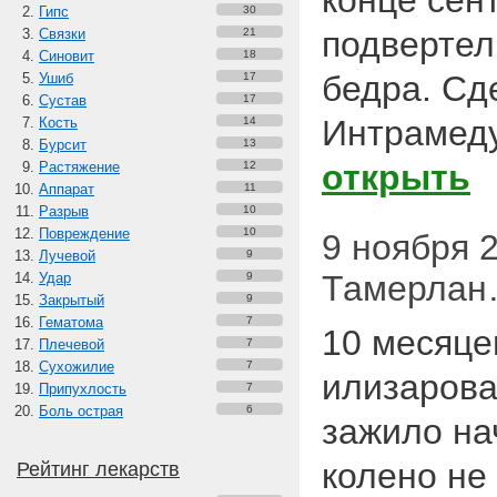
конце сен
Гипс
30
подвертел
Связки
21
Синовит
18
бедра. Сд
Ушиб
17
Сустав
17
Интрамед
Кость
14
Бурсит
13
открыть
Растяжение
12
Аппарат
11
Разрыв
10
Повреждение
10
9 ноября 20
Лучевой
9
Тамерлан…
Удар
9
Закрытый
9
Гематома
7
10 месяце
Плечевой
7
Сухожилие
7
илизарова
Припухлость
7
Боль острая
6
зажило на
колено не
Рейтинг лекарств