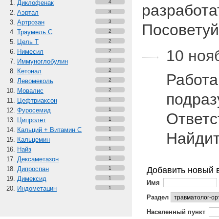
Диклофенак
4
разработа
Аэртал
3
Артрозан
3
Посовету
Траумель С
2
Цель Т
2
10 нояб
Нимесил
2
Иммуноглобулин
2
Кетонал
2
Работа
Левомеколь
2
Мовалис
2
подраз
Цефтриаксон
1
Фуросемид
1
Ответс
Ципролет
1
Кальций + Витамин C
1
Найдит
Кальцемин
1
Найз
1
Дексаметазон
1
Дипроспан
1
Добавить новый 
Димексид
1
Имя
Индометацин
1
Раздел
Населенный пункт