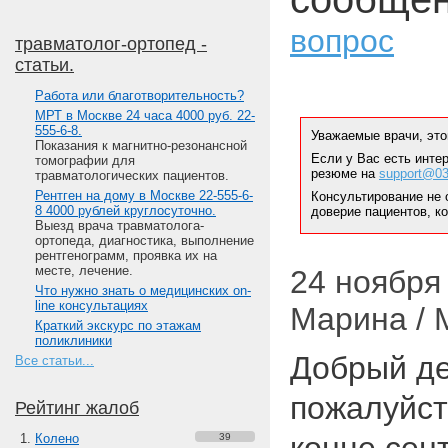
вопрос
травматолог-ортопед -
статьи.
Работа или благотворительность?
МРТ в Москве 24 часа 4000 руб. 22-
555-6-8.
Уважаемые врачи, это
Показания к магнитно-резонансной
Если у Вас есть инте
томографии для
резюме на
support@03
травматологических пациентов.
Рентген на дому в Москве 22-555-6-
Консультирование не 
8 4000 рублей круглосуточно.
доверие пациентов, к
Выезд врача травматолога-
ортопеда, диагностика, выполнение
рентгенограмм, проявка их на
месте, лечение.
24 ноября 
Что нужно знать о медицинских on-
line консультациях
Марина / 
Краткий экскурс по этажам
поликлиники
Добрый де
Все статьи...
пожалуйст
Рейтинг жалоб
Колено
39