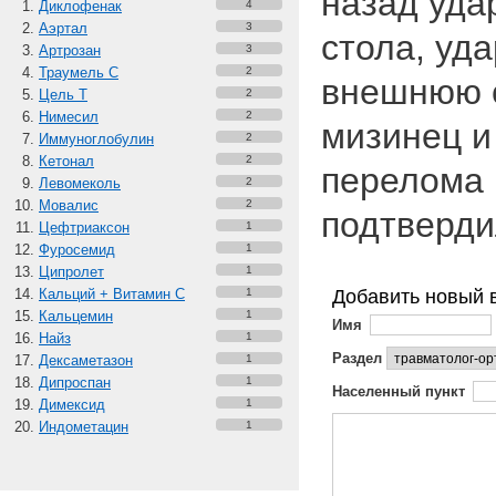
назад уда
Диклофенак
4
Аэртал
3
стола, уд
Артрозан
3
Траумель С
2
внешнюю с
Цель Т
2
Нимесил
2
мизинец и 
Иммуноглобулин
2
Кетонал
2
перелома 
Левомеколь
2
Мовалис
2
подтверд
Цефтриаксон
1
Фуросемид
1
Ципролет
1
Кальций + Витамин C
1
Добавить новый 
Кальцемин
1
Имя
Найз
1
Раздел
Дексаметазон
1
Дипроспан
1
Населенный пункт
Димексид
1
Индометацин
1