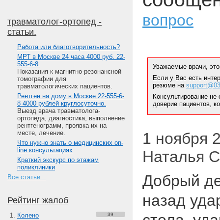
вопрос
травматолог-ортопед -
статьи.
Работа или благотворительность?
МРТ в Москве 24 часа 4000 руб. 22-
555-6-8.
Уважаемые врачи, это
Показания к магнитно-резонансной
Если у Вас есть инте
томографии для
резюме на
support@03
травматологических пациентов.
Рентген на дому в Москве 22-555-6-
Консультирование не 
8 4000 рублей круглосуточно.
доверие пациентов, к
Выезд врача травматолога-
ортопеда, диагностика, выполнение
рентгенограмм, проявка их на
месте, лечение.
1 ноября 20
Что нужно знать о медицинских on-
line консультациях
Наталья С
Краткий экскурс по этажам
поликлиники
Добрый де
Все статьи...
назад уда
Рейтинг жалоб
Колено
39