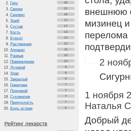
стола, уд
Гипс
30
внешнюю с
Связки
21
Синовит
18
мизинец и 
Ушиб
17
Сустав
17
перелома 
Кость
14
Бурсит
13
подтверд
Растяжение
12
Аппарат
11
Разрыв
10
2 ноябр
Повреждение
10
Лучевой
9
Удар
9
Сигурн
Закрытый
9
Гематома
7
Плечевой
7
1 ноября 20
Сухожилие
7
Припухлость
7
Наталья С
Боль острая
6
Добрый де
Рейтинг лекарств