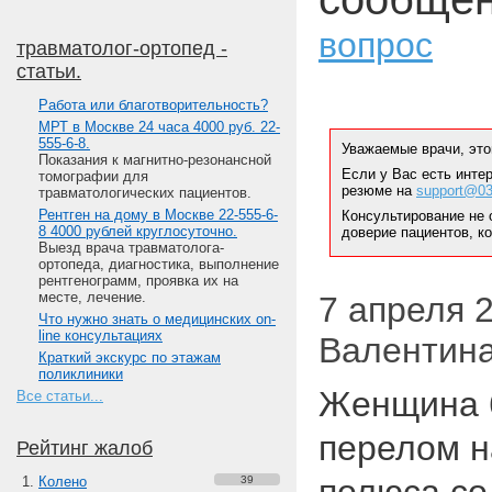
вопрос
травматолог-ортопед -
статьи.
Работа или благотворительность?
МРТ в Москве 24 часа 4000 руб. 22-
555-6-8.
Уважаемые врачи, это
Показания к магнитно-резонансной
Если у Вас есть инте
томографии для
резюме на
support@03
травматологических пациентов.
Рентген на дому в Москве 22-555-6-
Консультирование не 
8 4000 рублей круглосуточно.
доверие пациентов, к
Выезд врача травматолога-
ортопеда, диагностика, выполнение
рентгенограмм, проявка их на
месте, лечение.
7 апреля 20
Что нужно знать о медицинских on-
line консультациях
Валентина
Краткий экскурс по этажам
поликлиники
Женщина 6
Все статьи...
перелом н
Рейтинг жалоб
Колено
39