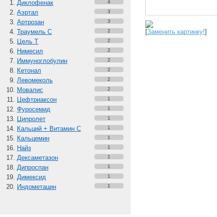
Диклофенак
4
Аэртал
3
Артрозан
3
Траумель С
2
[
Заменить картинку!
]
Цель Т
2
Нимесил
2
Иммуноглобулин
2
Кетонал
2
Левомеколь
2
Мовалис
2
Цефтриаксон
1
Фуросемид
1
Ципролет
1
Кальций + Витамин C
1
Кальцемин
1
Найз
1
Дексаметазон
1
Дипроспан
1
Димексид
1
Индометацин
1