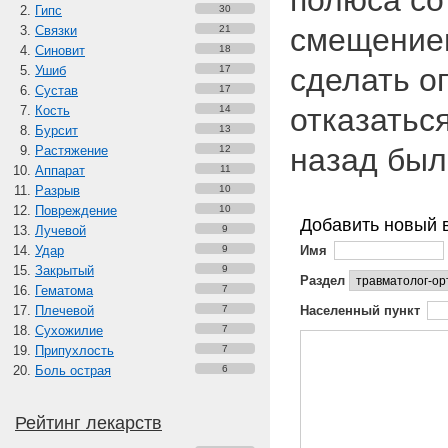
полюса со
Гипс
30
смещение
Связки
21
Синовит
18
сделать о
Ушиб
17
Сустав
17
отказатьс
Кость
14
Бурсит
13
назад бы
Растяжение
12
Аппарат
11
Разрыв
10
Повреждение
10
Добавить новый 
Лучевой
9
Удар
9
Имя
Закрытый
9
Раздел
Гематома
7
Плечевой
7
Населенный пункт
Сухожилие
7
Припухлость
7
Боль острая
6
Рейтинг лекарств