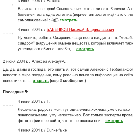
3 июня 2004 г. / Наташа
Васятка, ты не прав! Самолечение - это если есть болезни. А 
болезней, есть одна эстетика (вернее, антиэстетика) - это спл
самолюбование! : -)))))
смотреть
4 июня 2004 г. /
БАБЕНКОВ Николай Владиславович
Ну ловите, ребята. Ожирение чаще всего входит в т. н. "метаб
синдром" (нарушения обмена веществ), который включает так
углеводного обмена - диабет,…
смотреть
2 июня 2004 г. / Алексей Alexay@…
Да, да, дамы и господа, это опять я, тот самый Алексей с Гербалайфо
новости в мире похудения, кому реально помогла информация на сайт
новости есть.…
открыть
(еще 3 сообщения)
Последние 5:
4 июня 2004 г. / Т.
Лешенька, радость моя, тут одна елена хохлова уже столько
понапоказывала. уму непостеживо. Вот только эксперты пров
фотографии с ее сайта, что то не похожи они…
смотреть
4 июня 2004 г. / Dunkelfalke