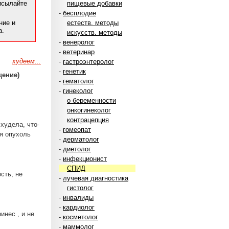
рисылайте
пищевые добавки
-
бесплодие
ние и
естеств. методы
а.
искусств. методы
-
венеролог
-
ветеринар
худеем...
-
гастроэнтеролог
-
генетик
щение)
-
гематолог
-
гинеколог
о беременности
онкогинеколог
контрацепция
худела, что-
-
гомеопат
ая опухоль
-
дерматолог
-
диетолог
-
инфекционист
СПИД
сть, не
-
лучевая диагностика
гистолог
-
инвалиды
-
кардиолог
инес , и не
-
косметолог
-
маммолог