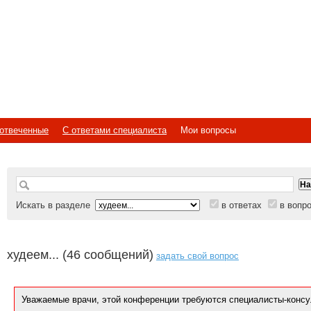
отвеченные
С ответами специалиста
Мои вопросы
Искать в разделе
в ответах
в вопр
худеем... (46 сообщений)
задать свой вопрос
Уважаемые врачи, этой конференции требуются специалисты-консу