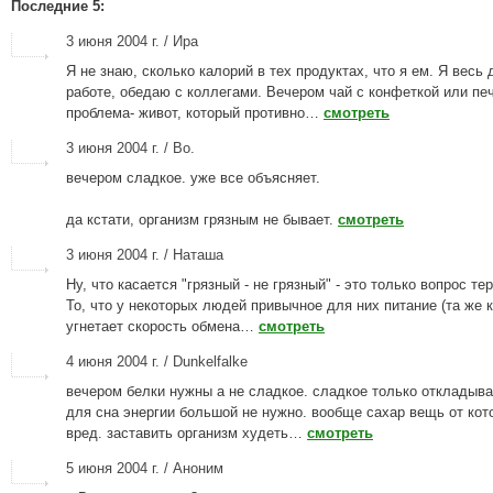
Последние 5:
3 июня 2004 г. / Ира
Я не знаю, сколько калорий в тех продуктах, что я ем. Я весь 
работе, обедаю с коллегами. Вечером чай с конфеткой или пе
проблема- живот, который противно…
смотреть
3 июня 2004 г. / Во.
вечером сладкое. уже все объясняет.
да кстати, организм грязным не бывает.
смотреть
3 июня 2004 г. / Наташа
Ну, что касается "грязный - не грязный" - это только вопрос те
То, что у некоторых людей привычное для них питание (та же 
угнетает скорость обмена…
смотреть
4 июня 2004 г. / Dunkelfalke
вечером белки нужны а не сладкое. сладкое только откладыва
для сна энергии большой не нужно. вообще сахар вещь от кот
вред. заставить организм худеть…
смотреть
5 июня 2004 г. / Аноним