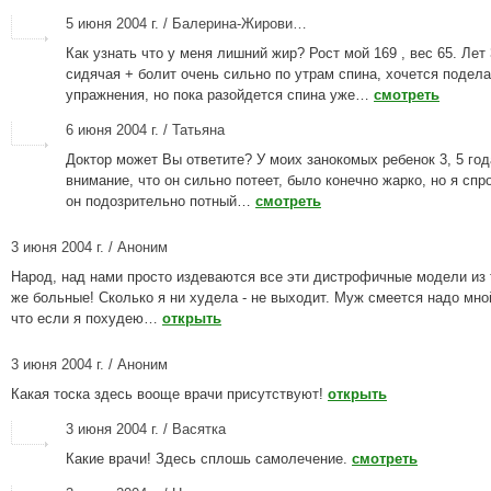
5 июня 2004 г. / Балерина-Жирови…
Как узнать что у меня лишний жир? Рост мой 169 , вес 65. Лет
сидячая + болит очень сильно по утрам спина, хочется подела
упражнения, но пока разойдется спина уже…
смотреть
6 июня 2004 г. / Татьяна
Доктор может Вы ответите? У моих занокомых ребенок 3, 5 год
внимание, что он сильно потеет, было конечно жарко, но я спро
он подозрительно потный…
смотреть
3 июня 2004 г. / Аноним
Народ, над нами просто издеваются все эти дистрофичные модели из 
же больные! Сколько я ни худела - не выходит. Муж смеется надо мной
что если я похудею…
открыть
3 июня 2004 г. / Аноним
Какая тоска здесь вооще врачи присутствуют!
открыть
3 июня 2004 г. / Васятка
Какие врачи! Здесь сплошь самолечение.
смотреть