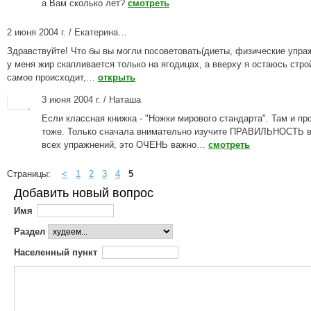
а Вам сколько лет?
смотреть
2 июня 2004 г. / Екатерина…
Здравствуйте! Что бы вы могли посоветовать(диеты, физические упра
у меня жир скапливается только на ягодицах, а вверху я остаюсь стро
самое происходит,…
открыть
3 июня 2004 г. / Наташа
Если классная книжка - "Ножки мирового стандарта". Там и пр
тоже. Только сначала внимательно изучите ПРАВИЛЬНОСТЬ 
всех упражнений, это ОЧЕНЬ важно…
смотреть
Страницы:
<
1
2
3
4
5
Добавить новый вопрос
Имя
Раздел
Населенный пункт