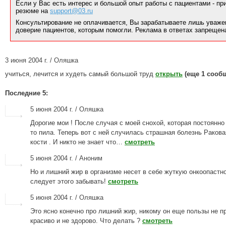
Если у Вас есть интерес и большой опыт работы с пациентами - п
резюме на
support@03.ru
Консультирование не оплачивается, Вы зарабатываете лишь уваже
доверие пациентов, которым помогли. Реклама в ответах запрещен
3 июня 2004 г. / Оляшка
учиться, лечится и худеть самый большой труд
открыть
(еще 1 сооб
Последние 5:
5 июня 2004 г. / Оляшка
Дорогие мои ! После случая с моей снохой, которая постоянно 
то пила. Теперь вот с ней случилась страшная болезнь Раков
кости . И никто не знает что…
смотреть
5 июня 2004 г. / Аноним
Но и лишний жир в организме несет в себе жуткую онкоопастно
следует этого забывать!
смотреть
5 июня 2004 г. / Оляшка
Это ясно конечно про лишний жир, никому он еще пользы не пр
красиво и не здорово. Что делать ?
смотреть