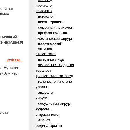
-
проктолог
если нет
-
психиатр
ошное
психолог
психотерапевт
семейный психолог
профконсультант
олический
-
пластический хирург
же нарушения
пластический
ортопед
-
стоматолог
пластика лица
худеем...
челюстная хирургия
м. Ну какие
-
терапевт
е? А у нас
-
травматолог-ортопед
голеностоп и стопа
-
уролог
андролог
-
хирург
сосудистый хирург
-
худеем...
ерили
-
эндокринолог
диабет
-
ординаторская