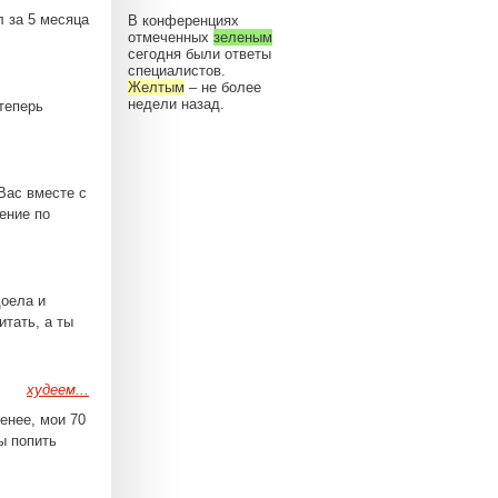
л за 5 месяца
В конференциях
отмеченных
зеленым
сегодня были ответы
специалистов.
Желтым
– не более
недели назад.
 теперь
Вас вместе с
ение по
доела и
итать, а ты
худеем...
енее, мои 70
ы попить