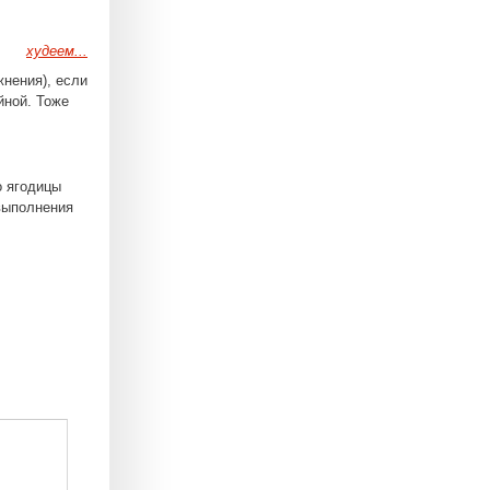
худеем...
жнения), если
йной. Тоже
о ягодицы
выполнения