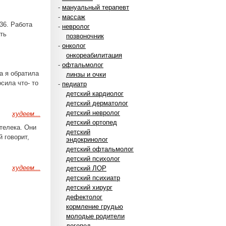
-
мануальный терапевт
-
массаж
 36. Работа
-
невролог
ть
позвоночник
-
онколог
онкореабилитация
-
офтальмолог
а я обратила
линзы и очки
сила что- то
-
педиатр
детский кардиолог
детский дерматолог
детский невролог
худеем...
детский ортопед
телека. Они
детский
 говорит,
эндокринолог
детский офтальмолог
детский психолог
худеем...
детский ЛОР
детский психиатр
детский хирург
дефектолог
кормление грудью
молодые родители
логопед