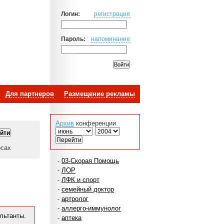
Логин:
регистрация
Пароль:
напоминание
Для партнеров
Размещение рекламы
Архив
конференции
осах
-
03-Скорая Помощь
-
ЛОР
-
ЛФК и спорт
-
семейный доктор
-
артролог
-
аллерго-иммунолог
льтанты.
-
аптека