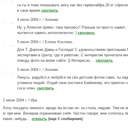
гы гы я тоже показывать могу как без гербалайфа 20 кг сброси
в свое время
смотреть
4 июня 2004 г. / Аноним
Ну, у Алексея прямо- таки прогресс! Раньше он просто хамил,
пытается хамить интеллигентно: )
смотреть
5 июня 2004 г. / Елена Хохлова…
Для Т. Дорогие Дамы и Господа! С удовольствием приглашаю 
экспертами в Центр, где я работаю. С интересом прочитала мн
поводу фото на моем сайте: )) Интересно,…
смотреть
5 июня 2004 г. / Аноним
Ленусь, радуйся и любуйся на сво детские фотки сама, ты на
утомила людей. Отдай свои постинги Бабенкову, его приятно ч
соси член.
смотреть
2 июня 2004 г. / Ира
Хочу похудеть немного, вроде бы встаю из- за стола, недоев. Тем не м
кг при мне. Вечером ограничиваю себя. Честно говоря, мне хотелось б
каких- нибудь…
открыть
(еще 1 сообщение)