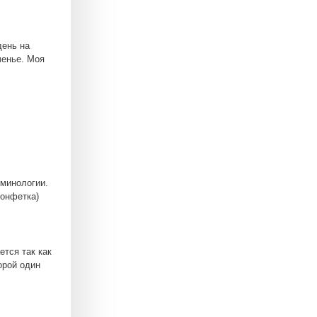
день на
ченье. Моя
рминологии.
конфетка)
ется так как
орой один