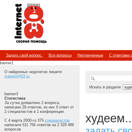
Internet
Скорая помощь
Задать свой вопрос.
Все вопросы
Неотвеченные
С ответами 
banner1
О найденных недочетах пишите
support@03.ru
.
Искать в разделе
banner3
Статистика
За сутки добавлено 2 вопроса,
написано 29 ответов, из них 0 ответ от
2 специалистов в 1 конференции.
худеем..
С 4 марта 2000-го 375
специалистов
написали 511 756 ответов на 2 329 486
задать св
вопросов