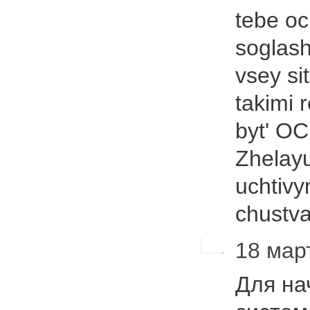
tebe o
soglash
vsey si
takimi 
byt' O
Zhelayu
uchtivy
chustv
18 мар
Для на