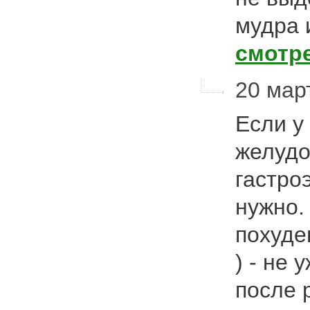
мудра 
смотр
20 март
Если у
желудо
гастро
нужно.
похуде
) - не 
после