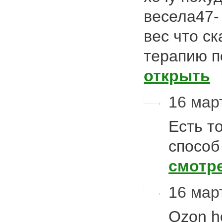
весела47-
вес что с
терапию п
открыть
16 март
Есть т
способ
смотр
16 март
Ozon ho