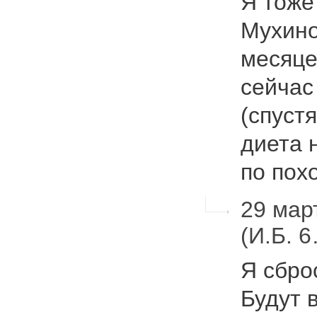
Я тоже
Мухино
месяце
сейчас 
(спуст
диета 
по по
29 март
(И.Б. 
Я сброс
Будут 