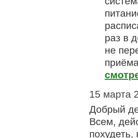
систем
питани
распис
раз в д
не пер
приёма
смотр
15 марта 20
Добрый де
Всем, де
похудеть,