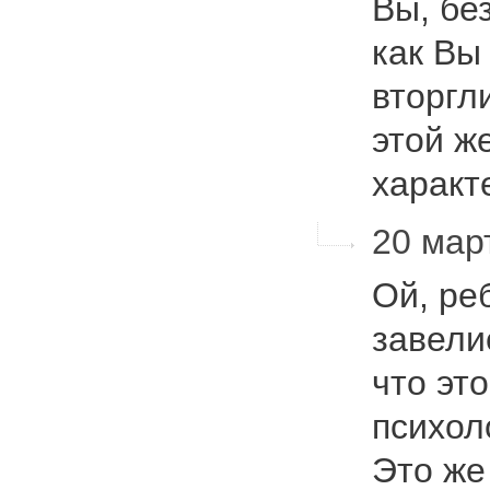
Вы, бе
как Вы
вторгл
этой ж
харак
20 март
Ой, реб
завели
что эт
психол
Это же