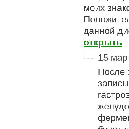
моих знак
Положите
данной ди
открыть
15 март
После 
записы
гастро
желудо
фермен