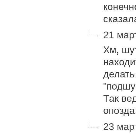
конечн
сказа
21 март
Хм, шу
находи
делать 
"подшу
Так ве
опозда
23 март