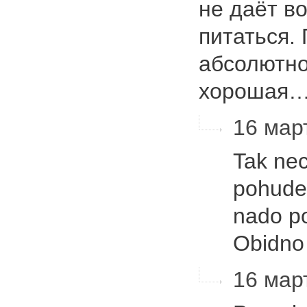
не даёт в
питаться.
абсолютно
хорошая
16 март
Tak ne
pohudet
nado po
Obidno
16 март