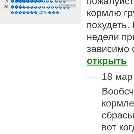
пожалуйст
� �������
����������� ���
��-10
7
���������-������
кормлю гр
������� 10%-���
похудеть.
недели пр
зависимо 
открыть
18 март
Вообсч
кормле
сбрасы
вот ко