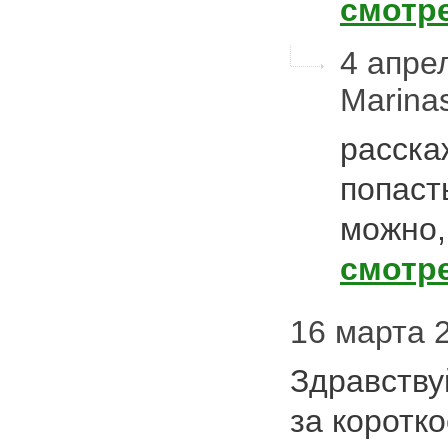
смотр
4 апрел
Marin
расска
попаст
можно,
смотр
16 марта 2
Здравству
за коротк