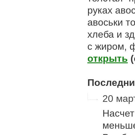
руках авос
авоськи т
хлеба и з
с жиром, 
открыть
Последни
20 март
Насчет
меньше