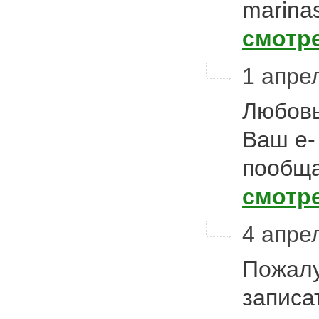
marina
смотр
1 апре
Любовь
Ваш e- 
пообщат
смотр
4 апре
Пожалу
записа