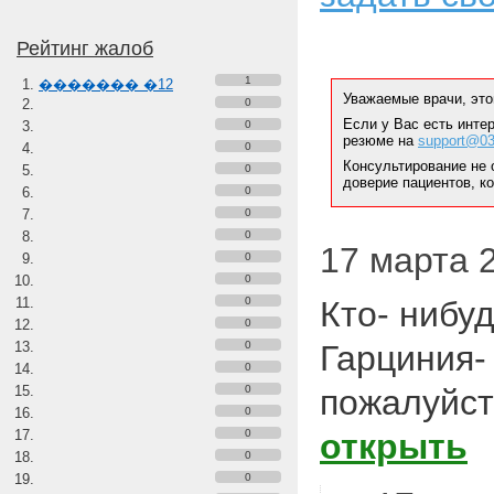
Рейтинг жалоб
1
������� �12
Уважаемые врачи, это
0
Если у Вас есть инте
0
резюме на
support@03
0
Консультирование не 
0
доверие пациентов, к
0
0
0
17 марта 2
0
0
0
Кто- нибу
0
0
Гарциния-
0
0
пожалуйст
0
0
открыть
0
0