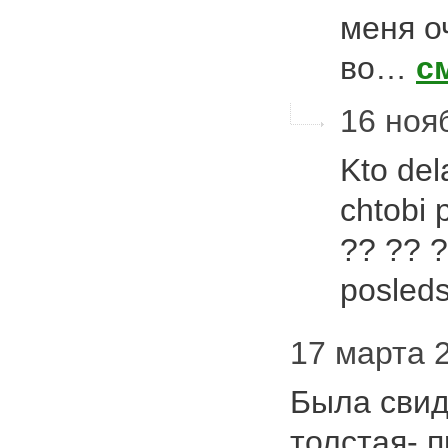
меня оч
во…
с
16 нояб
Kto del
chtobi 
?? ?? ?
posled
17 марта 2
Была свид
толстая- п