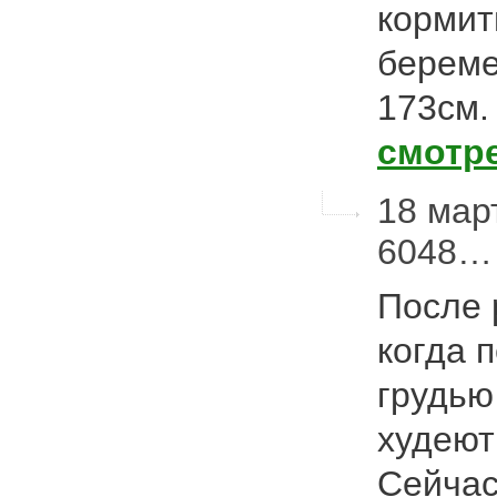
кормит
береме
173см.
смотр
18 март
6048…
После р
когда 
грудью 
худеют
Сейчас