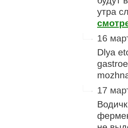
будут 
утра с
смотр
16 март
Dlya et
gastroe
mozhna
17 март
Водичк
фермен
не выд