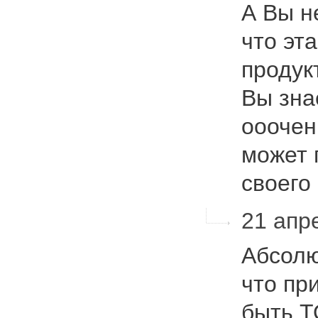
А Вы н
что эт
продук
Вы зна
ооочен
может 
своего
21 апре
Абсолю
что пр
быть Т