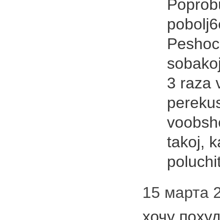
Poprobu
pobolj6
Peshoc
sobakoj
3 raza 
perekus
voobshe
takoj, k
poluchi
15 марта 2
хочу поху