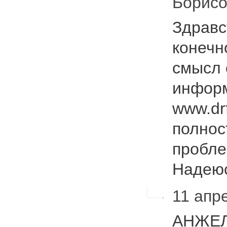
Борис
Здравс
конечн
смысл 
информ
www.dr
полнос
пробле
Наде
11 апре
АНЖЕЛА