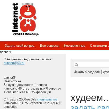
Internet
Скорая помощь
Задать свой вопрос.
Все вопросы
Неотвеченные
С ответами 
banner1
О найденных недочетах пишите
support@03.ru
.
Искать в разделе
banner3
Статистика
За сутки добавлено 1 вопрос,
написано 46 ответов, из них 0 ответ от
1 специалиста в 0 конференции.
худеем..
С 4 марта 2000-го 375
специалистов
написали 511 756 ответов на 2 329 486
задать св
вопросов