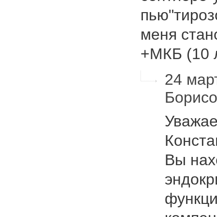
пью"тирозо
меня стан
+МКБ (10
24 март
Борис
Уважае
Конста
Вы нах
эндокр
функци