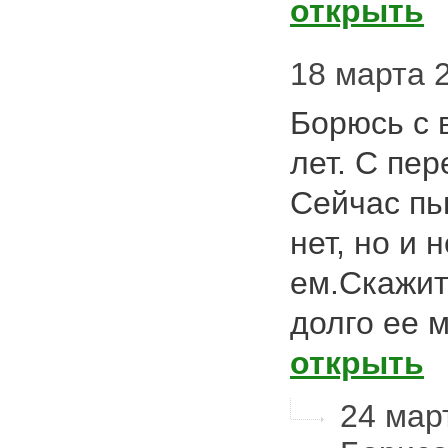
открыть
18 марта 
Борюсь с 
лет. С пе
Сейчас пь
нет, но и 
ем.Скажит
долго ее 
открыть
24 март