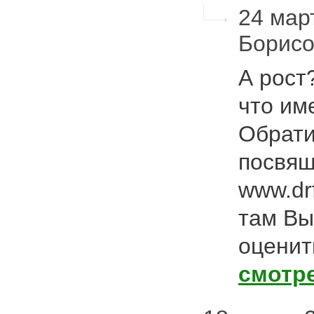
24 март
Борис
А рост
что им
Обрати
посвя
www.dr
там Вы
оценит
смотр