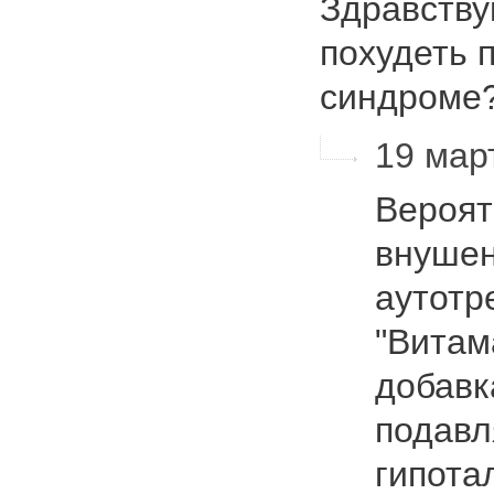
Здравству
похудеть 
синдроме
19 март
Вероят
внушен
аутотр
"Витам
добавк
подавл
гипота