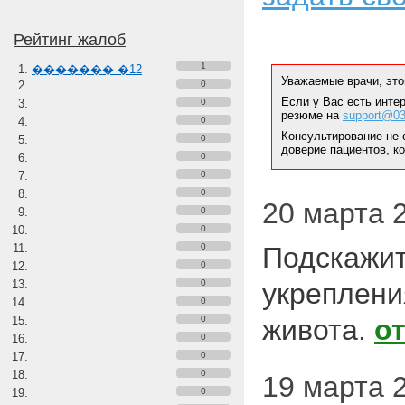
Рейтинг жалоб
1
������� �12
Уважаемые врачи, это
0
Если у Вас есть инте
0
резюме на
support@03
0
Консультирование не 
0
доверие пациентов, к
0
0
0
20 марта 2
0
0
0
Подскажит
0
0
укреплени
0
0
живота.
о
0
0
0
19 марта 2
0