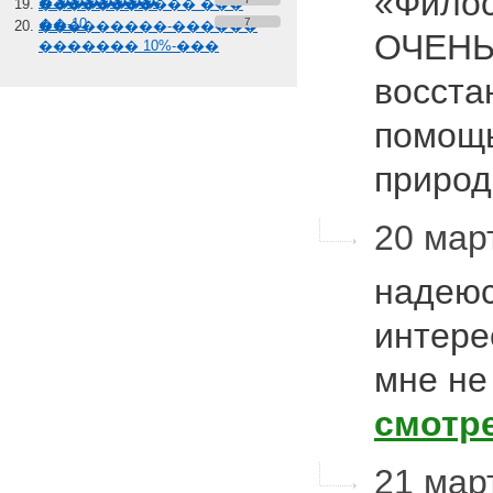
«Филос
� �������
����������� ���
��-10
7
���������-������
ОЧЕНЬ
������� 10%-���
восста
помощь
приро
20 март
надеюс
интере
мне не
смотр
21 март