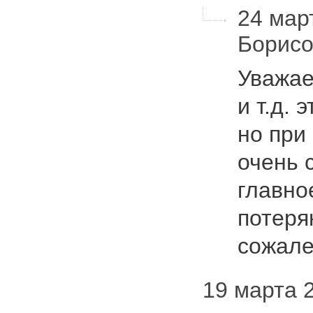
24 март
Борис
Уважае
и т.д. 
но при
очень 
главно
потеря
сожал
19 марта 2