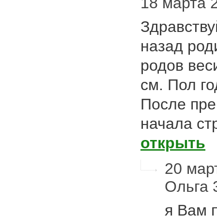
18 марта 2
Здравствуй
назад род
родов веси
см. Пол г
После пре
начала ст
открыть
20 март
Ольга
я Вам 