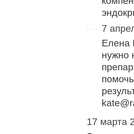
компен
эндок
7 апре
Елена 
нужно 
препар
помочь
резуль
kate@r
17 марта 2