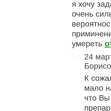
я хочу за
очень сил
вероятнос
приминени
умереть
о
24 март
Борис
К сожа
мало н
что Вы
препар