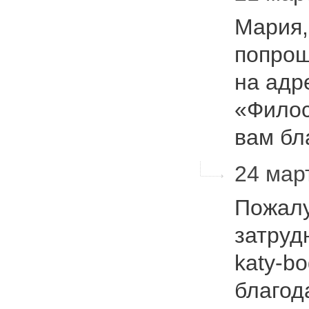
Мария,
попрош
на адр
«Филос
вам бл
24 мар
Пожалу
затруд
katy-b
благод