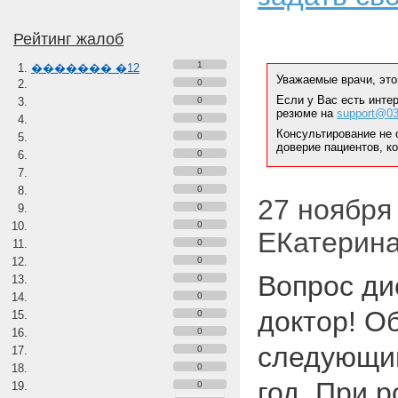
Рейтинг жалоб
1
������� �12
Уважаемые врачи, это
0
Если у Вас есть инте
0
резюме на
support@03
0
Консультирование не 
0
доверие пациентов, к
0
0
0
27 ноября 
0
0
ЕКатерина
0
0
Вопрос ди
0
0
доктор! О
0
0
следующим
0
0
год, При р
0