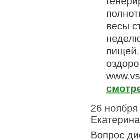
генери
полнот
весы с
неделю
пищей.
оздоро
www.vs
смотр
26 ноября 
Екатерина
Вопрос ди