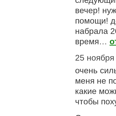
следующи
вечер! ну
помощи! д
набрала 20
время…
о
25 ноября 2
очень сил
меня не п
какие мож
чтобы пох