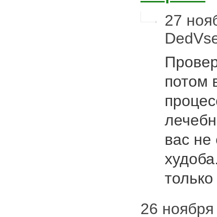
27 нояб
DedVs
Провер
потом 
процес
лечебн
вас не
худоба
только
26 ноября 