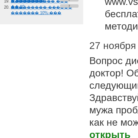
www.vs
� �������
����������� ���
��-10
7
���������-������
беспла
������� 10%-���
метод
27 ноября 
Вопрос ди
доктор! О
следующи
Здравствуй
мужа проб
как не мо
открыть