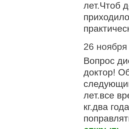
лет.Чтоб д
приходило
практиче
26 ноября 
Вопрос ди
доктор! О
следующи
лет.все вр
кг.два год
поправлят