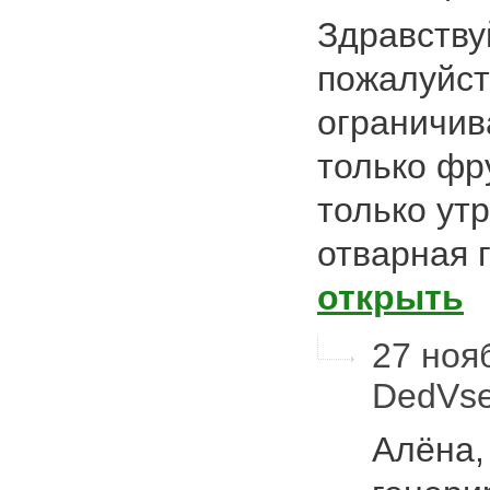
Здравству
пожалуйст
ограничив
только фр
только ут
отварная 
открыть
27 нояб
DedVs
Алёна