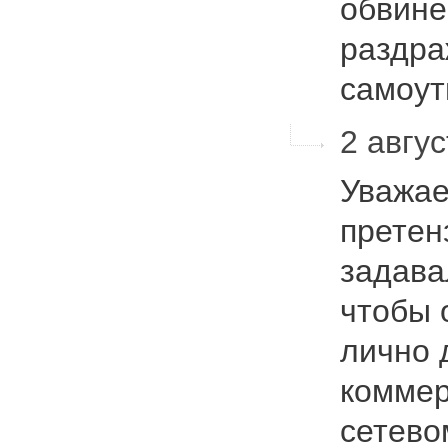
обвине
раздра
самоу
2 авгус
Уважае
претен
задава
чтобы 
лично д
коммер
сетево