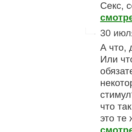
Секс, с
смотр
30 июля
А что,
Или чт
обязат
некото
стимул
что та
это те
смотр