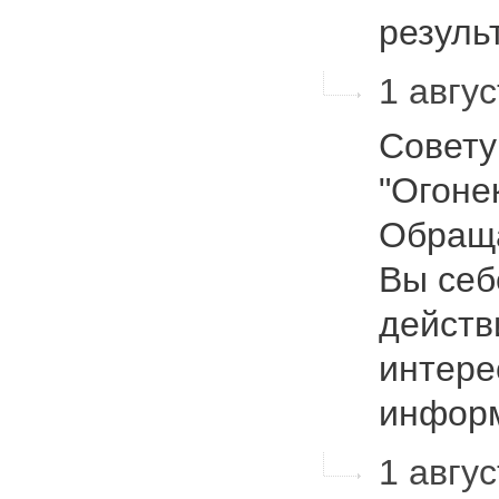
резул
1 авгу
Совету
"Огонек
Обраща
Вы себ
действ
интере
инфо
1 авгус