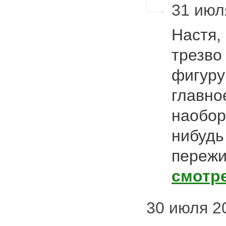
31 июля
Настя,
трезво
фигуру 
главное
наоборо
нибудь
пережи
смотр
30 июля 20