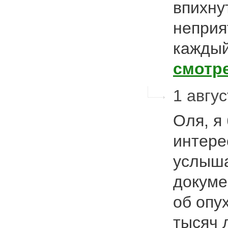
впихну
неприя
каждый
смотр
1 авгу
Оля, я
интере
услыша
докуме
об опу
тысяч 