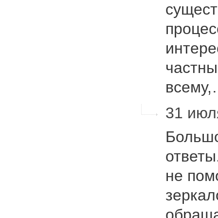
сущест
процес
интере
частны
всему
31 июля
Большо
ответы
не пом
зеркал
обраща