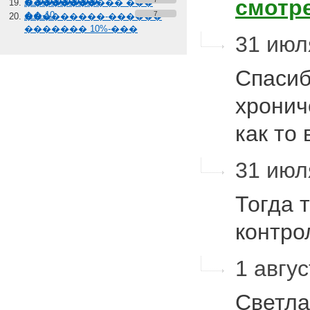
смотр
� �������
����������� ���
��-10
7
���������-������
������� 10%-���
31 июл
Спасиб
хронич
как то
31 июл
Тогда 
контро
1 авгус
Светла