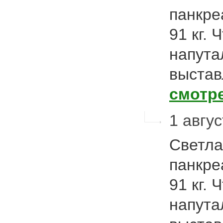
панкре
91 кг. 
напута
выстав
смотр
1 авгус
Светла
панкре
91 кг. 
напута