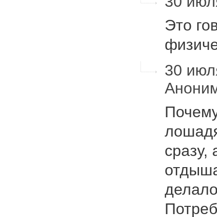
30 июля
Это го
физич
30 июл
Анони
Почему
лошадя
сразу,
отдыша
делало
Потреб