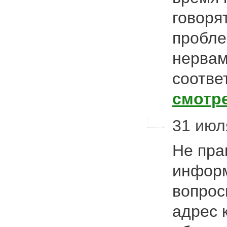
говоря
пробле
нервам
соотве
смотр
31 июл
Не пра
информ
вопрос
адрес 