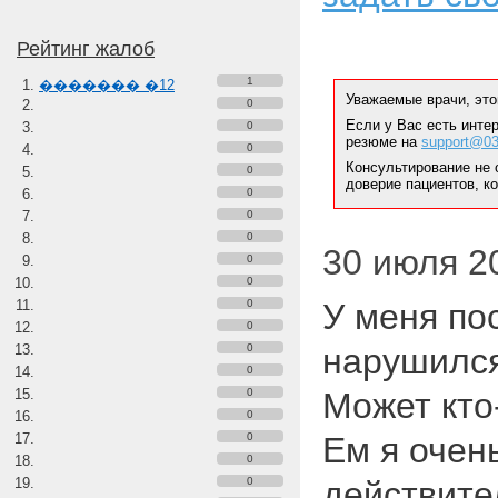
Рейтинг жалоб
1
������� �12
Уважаемые врачи, это
0
Если у Вас есть инте
0
резюме на
support@03
0
Консультирование не 
0
доверие пациентов, к
0
0
0
30 июля 2
0
0
0
У меня по
0
0
нарушился
0
0
Может кто-
0
0
Ем я очен
0
0
действите