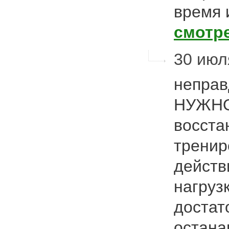
время 
смотр
30 июля
неправ
НУЖНО,
восста
тренир
действ
нагруз
достат
остана