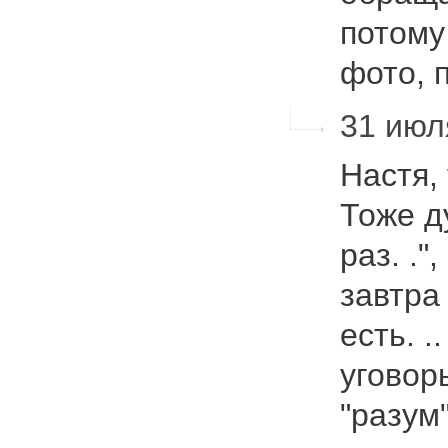
потому
фото,
31 июля
Настя, 
Тоже д
раз. .",
завтра
есть. .
уговор
"разум