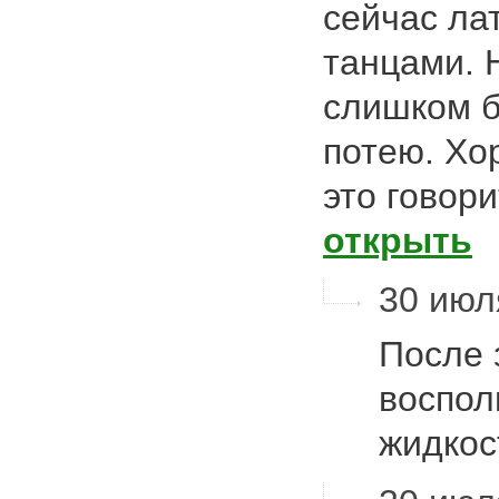
сейчас ла
танцами. 
слишком б
потею. Хо
это говор
открыть
30 июл
После 
воспол
жидкос