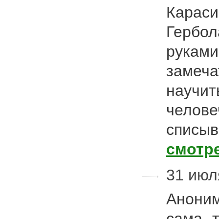
Караси
Гербол
руками
замеча
научит
челове
списыв
смотр
31 июл
Аноним
сама- 