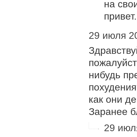
на сво
привет
29 июля 20
Здравству
пожалуйста
нибудь пр
похудения?
как они д
Заранее б
29 июля