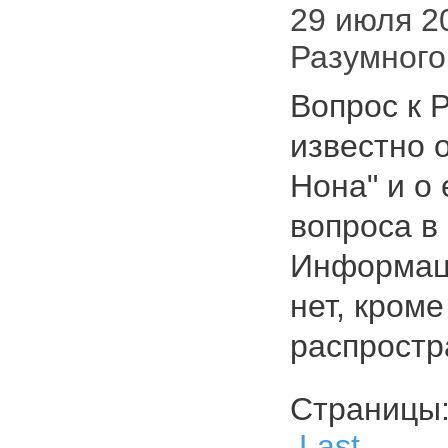
29 июля 20
Разумног
Вопрос к 
известно 
Нона" и о
вопроса в
Информаци
нет, кроме
распрост
Страниц
Last