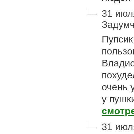
31 июля
Задум
Пупсик
пользо
Владис
похудел
очень у
у пушк
смотр
31 июл