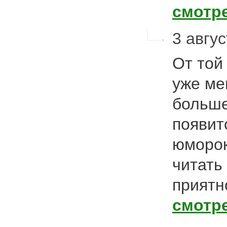
смотр
3 авгус
От той
уже ме
больше
появит
юморок
читать
приятн
смотр