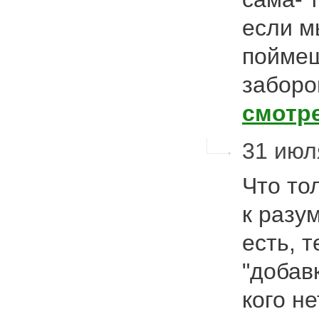
если м
поймеш
заборо
смотр
31 июля
Что то
к разум
есть, т
"добав
кого не