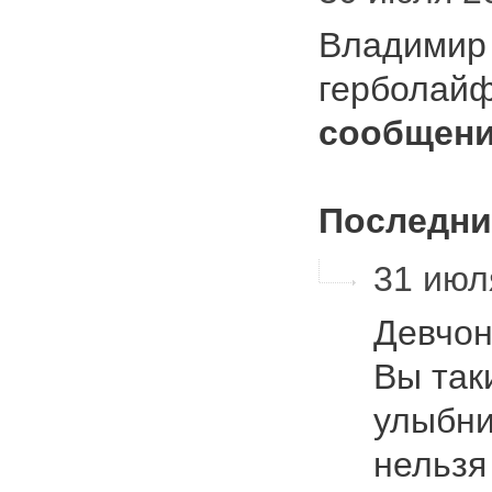
Владимир 
герболай
сообщени
Последни
31 июля
Девчон
Вы так
улыбни
нельзя