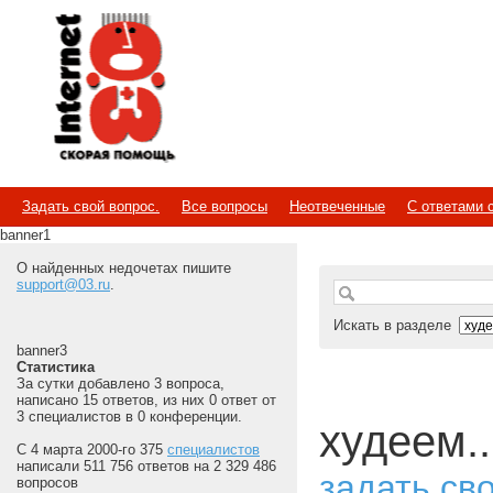
Internet
Скорая помощь
Задать свой вопрос.
Все вопросы
Неотвеченные
С ответами 
banner1
О найденных недочетах пишите
support@03.ru
.
Искать в разделе
banner3
Статистика
За сутки добавлено 3 вопроса,
написано 15 ответов, из них 0 ответ от
3 специалистов в 0 конференции.
худеем..
С 4 марта 2000-го 375
специалистов
написали 511 756 ответов на 2 329 486
задать св
вопросов