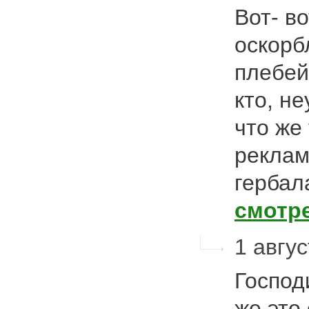
Вот- в
оскорб
плебей
кто, н
что же
реклам
гербал
смотр
1 авгус
Господ
же это