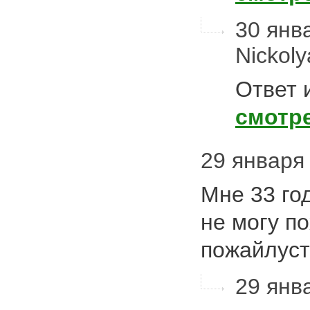
30 янва
Nickol
Ответ 
смотр
29 января 
Мне 33 го
не могу п
пожайлус
29 янва