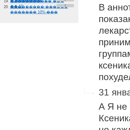
� �������
����������� ���
В анно
��-10
7
���������-������
������� 10%-���
показа
лекарс
приним
группа
ксеник
похуде
31 янва
А Я не
Ксеник
но каж