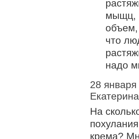
растяжк
мыщц, 
объем, 
что лю
растяж
надо 
28 января 
Екатерин
На скольк
похулания
крема? Мне