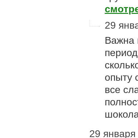
смотр
29 янва
Важна 
период
скольк
опыту 
все сл
полнос
шокола
29 января 