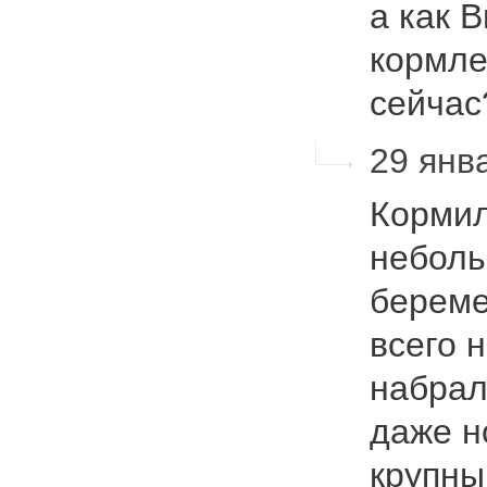
а как 
кормле
сейча
29 янва
Кормил
неболь
береме
всего н
набрал
даже н
крупны