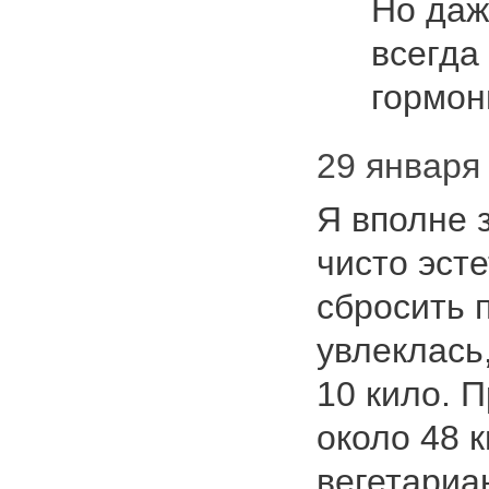
Но даж
всегда
гормо
29 января 
Я вполне 
чисто эст
сбросить п
увлеклась
10 кило. 
около 48 к
вегетари