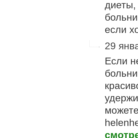
диеты,
больни
если х
29 янва
Если н
больни
красив
удержи
можете
helenh
смотр