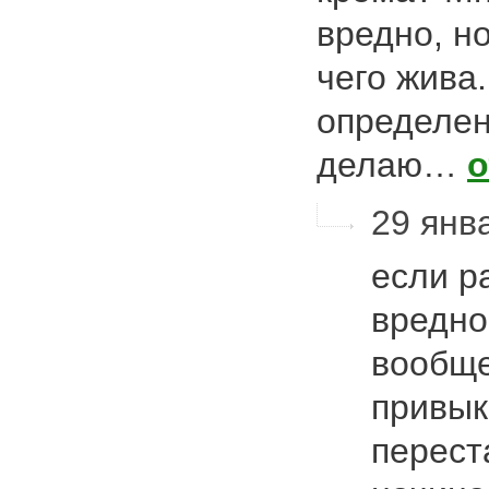
вредно, но
чего жива.
определен
делаю…
о
29 янва
если р
вредно
вообще
привык
перест