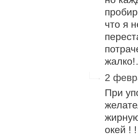
пробир
что я 
перест
потрач
жалко
2 февра
При уп
желате
жирную 
окей ! 