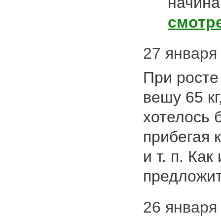
начина
смотр
27 января 
При росте 
вешу 65 кг
хотелось 
прибегая 
и т. п. Ка
предложи
26 января 