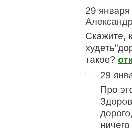
29 января 
Александ
Скажите, 
худеть"дор
такое?
от
29 янв
Про эт
Здоров
дорого
ничего