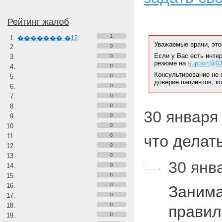
Рейтинг жалоб
1
������� �12
Уважаемые врачи, это
0
Если у Вас есть инте
0
резюме на
support@03
0
Консультирование не 
0
доверие пациентов, к
0
0
0
30 января 
0
0
0
что делат
0
0
30 янва
0
0
0
Занима
0
0
правил
0