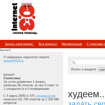
Internet
Скорая помощь
Задать свой вопрос.
Все вопросы
Неотвеченные
С ответами 
banner1
О найденных недочетах пишите
support@03.ru
.
Искать в разделе
banner3
Статистика
За сутки добавлено 1 вопрос,
написано 46 ответов, из них 0 ответ от
1 специалиста в 0 конференции.
худеем..
С 4 марта 2000-го 375
специалистов
написали 511 756 ответов на 2 329 486
задать св
вопросов