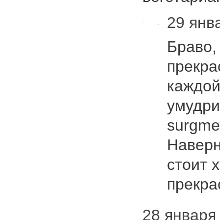
29 янва
Браво, 
прекра
каждой
умудри
surgmeb
Наверн
стоит х
прекра
28 января 