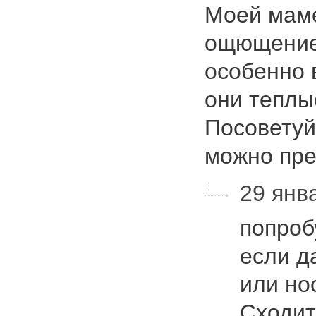
Моей маме
ощющение 
особенно 
они теплы
Посоветуй
можно пре
29 янва
попроб
если да
или но
Сходит