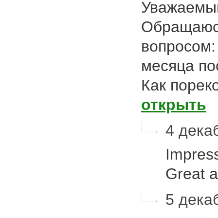
Уважаемый
Обращаюс
вопросом: 
месяца по
Как порек
открыть
4 декаб
Impress
Great 
5 декаб