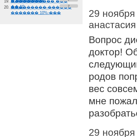
� �������
����������� ���
��-10
7
���������-������
29 ноября 
������� 10%-���
анастасия
Вопрос ди
доктор! О
следующим
родов поп
вес совсем
мне пожал
разобрат
29 ноября 