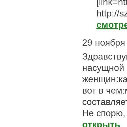
[link=h
http://
смотр
29 ноября 
Здравству
насущной 
женщин:ка
вот в чем
составляет
Не спорю,
открыть