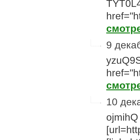
TYT0L4
href="
смотр
9 декаб
yzuQ9S
href="h
смотр
10 дека
ojmihQ 
[url=htt