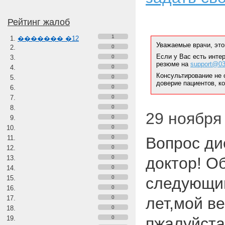
Рейтинг жалоб
1
������� �12
Уважаемые врачи, это
0
Если у Вас есть инте
0
резюме на
support@03
0
Консультирование не 
0
доверие пациентов, к
0
0
0
29 ноября 
0
0
0
Вопрос ди
0
0
доктор! О
0
0
следующим
0
0
лет,мой ве
0
0
пжалуйста