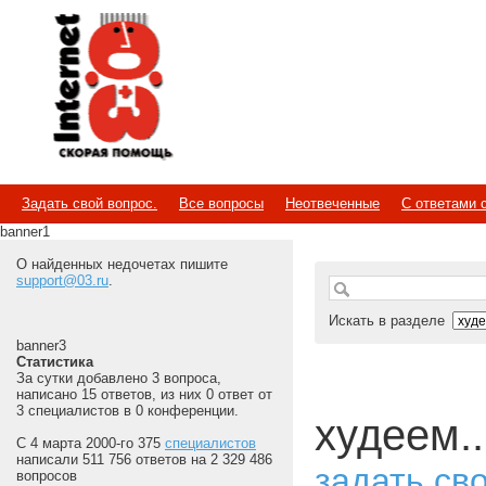
Internet
Скорая помощь
Задать свой вопрос.
Все вопросы
Неотвеченные
С ответами 
banner1
О найденных недочетах пишите
support@03.ru
.
Искать в разделе
banner3
Статистика
За сутки добавлено 3 вопроса,
написано 15 ответов, из них 0 ответ от
3 специалистов в 0 конференции.
худеем..
С 4 марта 2000-го 375
специалистов
написали 511 756 ответов на 2 329 486
задать св
вопросов