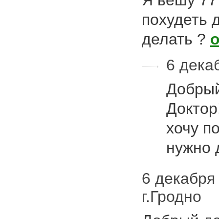
Я вешу 77 
похудеть д
делать ?
6 декаб
Добрый
Доктор
хочу по
нужно 
6 декабря 
г.Гродно