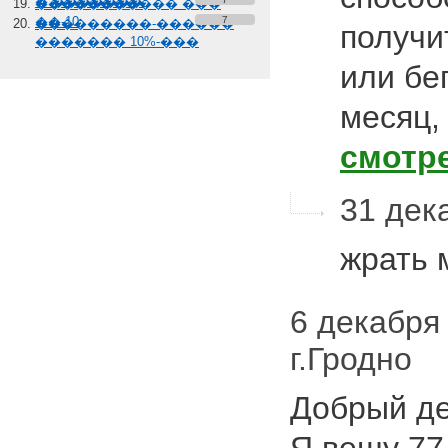
� �������
����������� ���
��-10
7
���������-������
получи
������� 10%-���
или бе
месяц,
смотр
31 дека
жрать
6 декабря 
г.Гродно
Добрый де