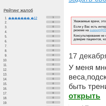
Рейтинг жалоб
1
������� �12
Уважаемые врачи, это
0
Если у Вас есть инте
0
резюме на
support@03
0
Консультирование не 
0
доверие пациентов, к
0
0
0
17 декабря
0
0
0
У меня мн
0
0
веса,подс
0
0
быть трен
0
0
открыть
0
0