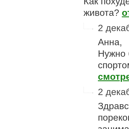
Как похуд
живота?
о
2 декаб
Анна,
Нужно 
спорто
смотр
2 декаб
Здравс
пореко