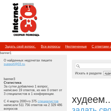
Internet
Скорая помощь
Задать свой вопрос.
Все вопросы
Неотвеченные
С ответами 
banner1
О найденных недочетах пишите
support@03.ru
.
Искать в разделе
banner3
Статистика
За сутки добавлено 1 вопрос,
написано 19 ответов, из них 0 ответ от
3 специалистов в 1 конференции.
худеем..
С 4 марта 2000-го 375
специалистов
написали 511 756 ответов на 2 329 486
задать св
вопросов