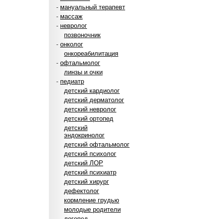
-
мануальный терапевт
-
массаж
-
невролог
позвоночник
-
онколог
онкореабилитация
-
офтальмолог
линзы и очки
-
педиатр
детский кардиолог
детский дерматолог
детский невролог
детский ортопед
детский
эндокринолог
детский офтальмолог
детский психолог
детский ЛОР
детский психиатр
детский хирург
дефектолог
кормление грудью
молодые родители
логопед