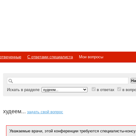
отвеченные
С ответами специалиста
Мои вопросы
Искать в разделе
в ответах
в вопр
худеем...
задать свой вопрос
Уважаемые врачи, этой конференции требуются специалисты-консу