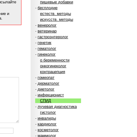
рисылайте
пищевые добавки
-
бесплодие
ние и
естеств. методы
а.
искусств. методы
-
венеролог
-
ветеринар
-
гастроэнтеролог
-
генетик
-
гематолог
-
гинеколог
о беременности
онкогинеколог
контрацепция
-
гомеопат
-
дерматолог
-
диетолог
-
инфекционист
СПИД
-
лучевая диагностика
гистолог
-
инвалиды
-
кардиолог
-
косметолог
-
маммолог