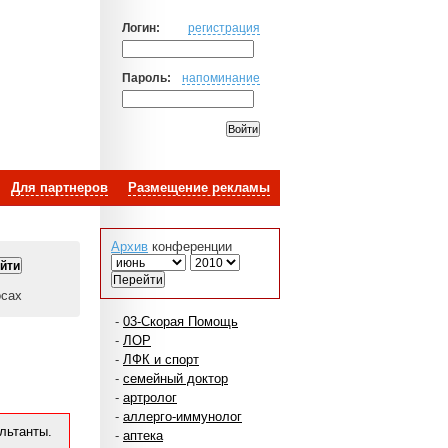
Логин:
регистрация
Пароль:
напоминание
Для партнеров
Размещение рекламы
Архив
конференции
осах
-
03-Скорая Помощь
-
ЛОР
-
ЛФК и спорт
-
семейный доктор
-
артролог
-
аллерго-иммунолог
льтанты.
-
аптека