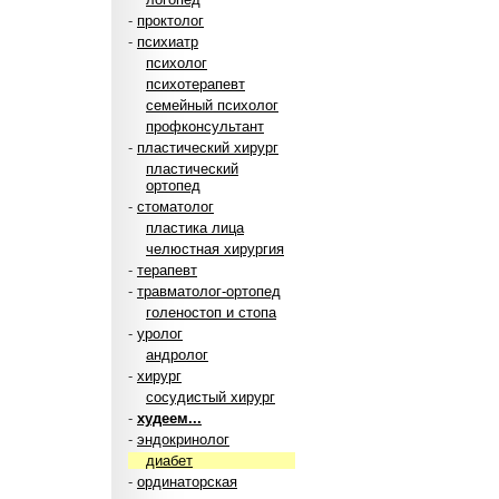
-
проктолог
-
психиатр
психолог
психотерапевт
семейный психолог
профконсультант
-
пластический хирург
пластический
ортопед
-
стоматолог
пластика лица
челюстная хирургия
-
терапевт
-
травматолог-ортопед
голеностоп и стопа
-
уролог
андролог
-
хирург
сосудистый хирург
-
худеем...
-
эндокринолог
диабет
-
ординаторская