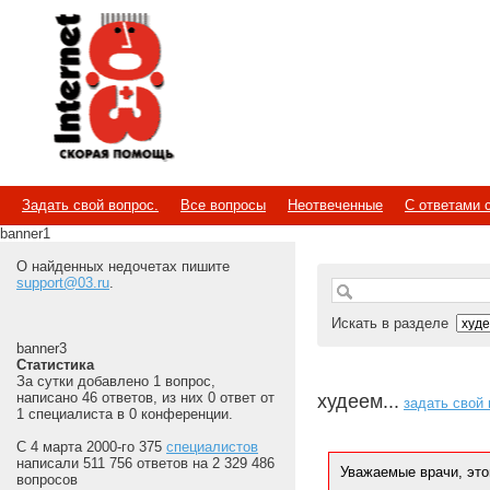
Internet
Скорая помощь
Задать свой вопрос.
Все вопросы
Неотвеченные
С ответами 
banner1
О найденных недочетах пишите
support@03.ru
.
Искать в разделе
banner3
Статистика
За сутки добавлено 1 вопрос,
написано 46 ответов, из них 0 ответ от
худеем...
задать свой
1 специалиста в 0 конференции.
С 4 марта 2000-го 375
специалистов
написали 511 756 ответов на 2 329 486
Уважаемые врачи, это
вопросов