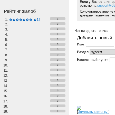
Если у Вас есть инте
резюме на
support@03
Рейтинг жалоб
Консультирование не 
доверие пациентов, к
1
������� �12
0
0
Нет ни одного топика!
0
Добавить новый 
0
Имя
0
0
Раздел
0
Населенный пункт
0
0
0
0
0
0
0
0
0
0
0
[
Заменить картинку!
]