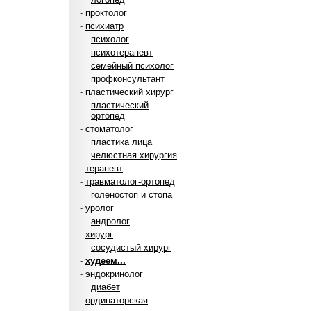
-
проктолог
-
психиатр
психолог
психотерапевт
семейный психолог
профконсультант
-
пластический хирург
пластический
ортопед
-
стоматолог
пластика лица
челюстная хирургия
-
терапевт
-
травматолог-ортопед
голеностоп и стопа
-
уролог
андролог
-
хирург
сосудистый хирург
-
худеем...
-
эндокринолог
диабет
-
ординаторская