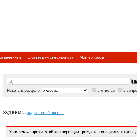
отвеченные
С ответами специалиста
Мои вопросы
Искать в разделе
в ответах
в вопр
худеем...
задать свой вопрос
Уважаемые врачи, этой конференции требуются специалисты-консу