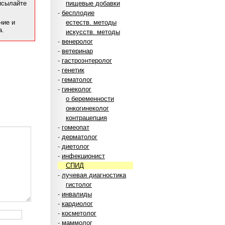
рисылайте
пищевые добавки
-
бесплодие
ние и
естеств. методы
а.
искусств. методы
-
венеролог
-
ветеринар
-
гастроэнтеролог
-
генетик
-
гематолог
-
гинеколог
о беременности
онкогинеколог
контрацепция
-
гомеопат
-
дерматолог
-
диетолог
-
инфекционист
СПИД
-
лучевая диагностика
гистолог
-
инвалиды
-
кардиолог
-
косметолог
-
маммолог