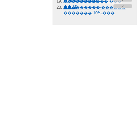
� �������
����������� ���
��-10
7
���������-������
������� 10%-���