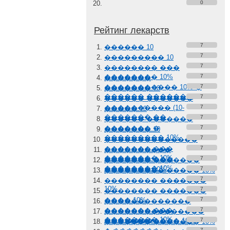
0
Рейтинг лекарств
7
������ 10
7
��������� 10
7
�������� ���
�������� 10%
7
�������
����������� 10% �
7
������� 10
������ �������
7
������ �������
���������� (10-
7
����� 10
������� ��
7
������ �������
������� �
7
������� 10
��������� 10%
7
��������������
������� ���
7
����������
�������� 10%
������� ���
7
������� �������
�������� 10%
������� 10%
7
��������� ����� 10%
7
�������� �������
10%
7
�������� �������
���� 10%
7
�������������
������� ���
7
���������������
�������� 10%
��� �������� 10%
7
������� ������� 10%
7