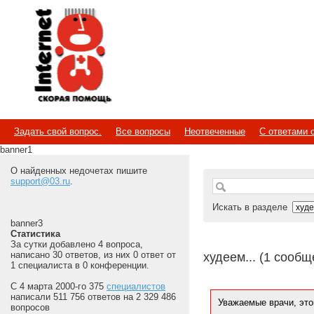
Internet
Скорая помощь
Задать свой вопрос.
Все вопросы
Неотвеченные
С ответами 
banner1
О найденных недочетах пишите
support@03.ru
.
Искать в разделе
banner3
Статистика
За сутки добавлено 4 вопроса,
написано 30 ответов, из них 0 ответ от
худеем... (1 сообщ
1 специалиста в 0 конференции.
С 4 марта 2000-го 375
специалистов
написали 511 756 ответов на 2 329 486
Уважаемые врачи, это
вопросов