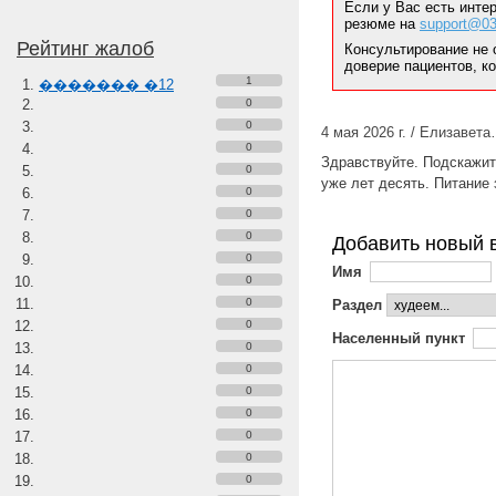
Если у Вас есть инте
резюме на
support@03
Рейтинг жалоб
Консультирование не 
доверие пациентов, к
1
������� �12
0
0
4 мая 2026 г. / Елизавета
0
Здравствуйте. Подскажит
0
уже лет десять. Питание
0
0
0
Добавить новый 
0
Имя
0
0
Раздел
0
Населенный пункт
0
0
0
0
0
0
0