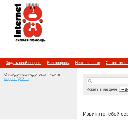
Internet
Скорая помощь
Задать свой вопрос.
Все вопросы
Неотвеченные
С ответами 
О найденных недочетах пишите
support@03.ru
.
Искать в разделе
Извините, сбой се