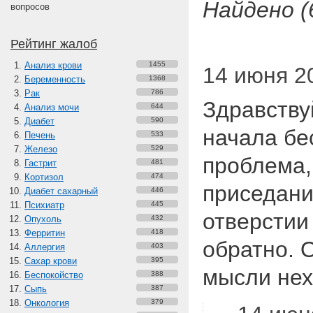
Найдено (
вопросов
Рейтинг жалоб
Анализ крови
1455
14 июня 20
Беременность
1368
Рак
786
Здравству
Анализ мочи
644
Диабет
590
начала бе
Печень
533
Железо
529
проблема,
Гастрит
481
Кортизол
474
приседани
Диабет сахарный
446
Психиатр
445
отверстии
Опухоль
432
Ферритин
418
обратно. 
Аллергия
403
Сахар крови
395
мысли не
Беспокойство
388
Сыпь
387
Онкология
379