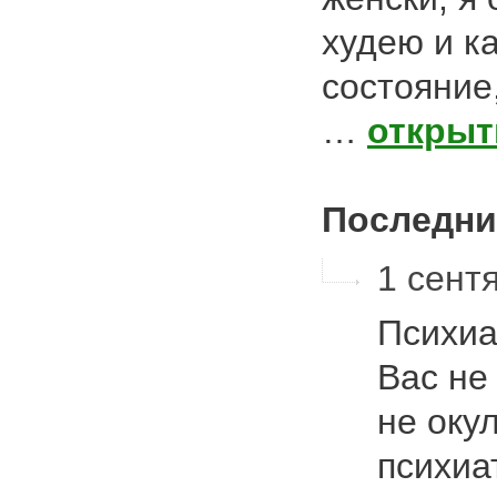
худею и к
состояние,
…
открыт
Последни
1 сентя
Психиа
Вас н
не оку
психиа