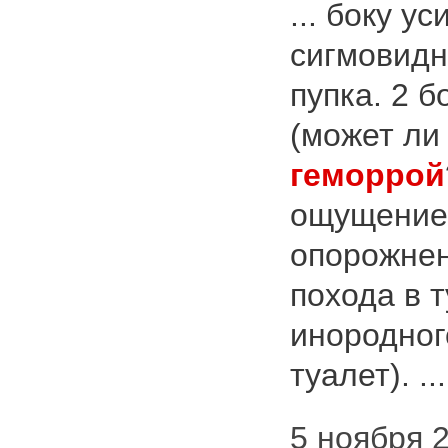
... боку у
сигмовидн
пупка. 2 
(может ли
геморрой
ощущение 
опорожнен
похода в т
инородног
туалет). ..
5 ноября 2