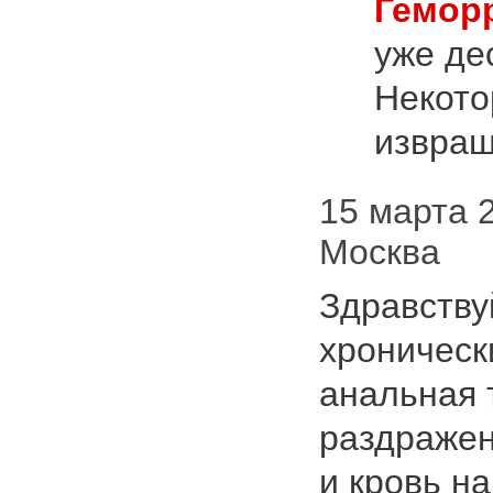
Гемор
уже де
Некото
извра
15 марта 2
Москва
Здравству
хроничес
анальная 
раздражен
и кровь на