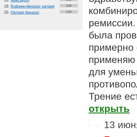
Мексидол
Кофеин-бензоат натрия
135
комбинир
Натрия бензоат
135
ремиссии.
была пров
примерно 
применяю
для умень
противопо
Трение есть
открыть
13 июн