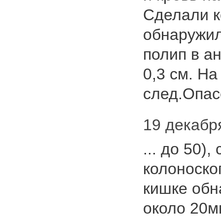
Сделали к
обнаружил
полип в а
0,3 см. На
след.Опасе
19 декабря
... до 50)
колоноско
кишке обн
около 20м