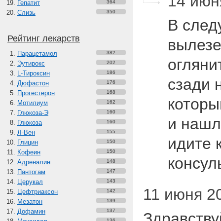
14 июн
Гепатит
364
Слизь
350
В след
Рейтинг лекарств
вылезе
Парацетамол
382
огляни
Эутирокс
202
L-Тироксин
186
сзади н
Дюфастон
176
Прогестерон
168
которы
Мотилиум
162
Глюкоза-Э
160
и нашл
Глюкоза
160
Л-Вен
155
идите к
Глицин
150
Кофеин
150
консул
Адреналин
148
Пантогам
147
Церукал
143
11 июня 20
Цефтриаксон
142
Мезатон
139
Дофамин
137
Здравству
136