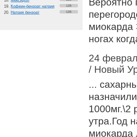
Вероятно 
Мексидол
Кофеин-бензоат натрия
135
перегоро
Натрия бензоат
135
миокарда 
ногах ког
24 февраля
/ Новый У
... сахарн
назначили
1000мг.\2 
утра.Год 
миокарда 