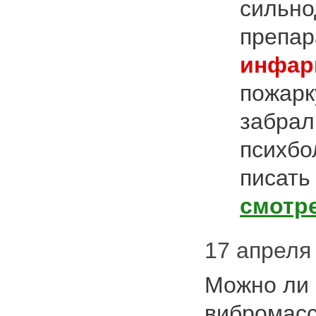
сильн
препар
инфар
пожарк
забрал
психбо
писать
смотр
17 апреля 
Можно ли 
вибромасс