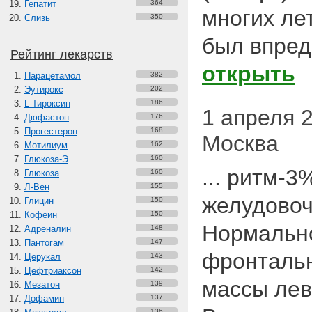
Гепатит
364
многих ле
Слизь
350
был впредел
Рейтинг лекарств
открыть
Парацетамол
382
Эутирокс
202
L-Тироксин
186
1 апреля 20
Дюфастон
176
Прогестерон
168
Москва
Мотилиум
162
Глюкоза-Э
160
... ритм-3
Глюкоза
160
Л-Вен
155
желудовоч
Глицин
150
Кофеин
150
Нормальн
Адреналин
148
Пантогам
147
фронтальн
Церукал
143
Цефтриаксон
142
массы лев
Мезатон
139
Дофамин
137
136