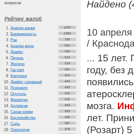
Найдено (
вопросов
Рейтинг жалоб
Анализ крови
1455
10 апреля 
Беременность
1368
Рак
786
/ Краснод
Анализ мочи
644
Диабет
590
... 15 лет
Печень
533
Железо
529
году, без 
Гастрит
481
Кортизол
474
появились
Диабет сахарный
446
Психиатр
445
атероскле
Опухоль
432
Ферритин
418
мозга.
Ин
Аллергия
403
Сахар крови
395
лет. Прин
Беспокойство
388
Сыпь
387
(Розарт) 5
Онкология
379