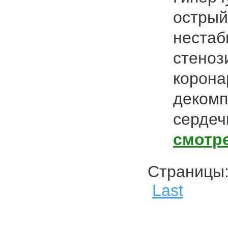
остры
нестаб
стеноз
корона
декомп
сердеч
смотр
Страниц
Last