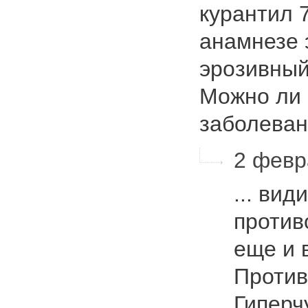
курантил 7
анамнезе 
эрозивный
Можно ли 
заболева
2 февр
... вид
против
еще и 
Против
Гиперч