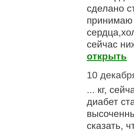
сделано с
принимаю 
сердца,хо
сейчас ни
открыть
10 декабря
... кг, сей
диабет ст
высоченн
сказать, ч