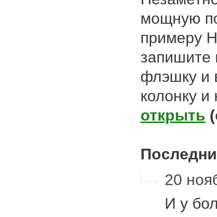
мощную по
примеру Ho
запишите 
флэшку и 
колонку и
открыть
Последни
20 нояб
И у бо