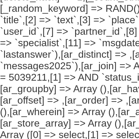
[_random_keyword] => RAND(),[a
`title`,[2] => `text`,[3] => `place
`user_id`,[7] => `partner_id`,[8
=> `specialist`,[11] => `msgdate
`lastanswer`),[ar_distinct] => ,
`messages2025`),[ar_join] => Ar
= 5039211,[1] => AND `status_id`
[ar_groupby] => Array (),[ar_hav
[ar_offset] => ,[ar_order] => ,[
(),[ar_wherein] => Array (),[ar_
[ar_store_array] => Array (),[a
Array ([0] => select,[1] => selec