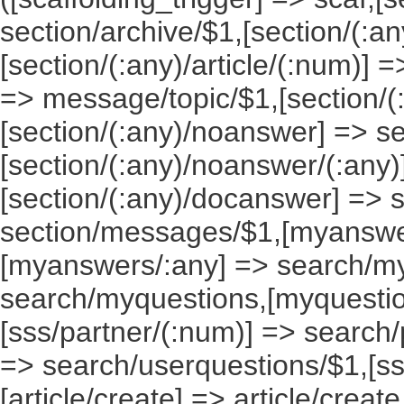
section/archive/$1,[section/(:any
[section/(:any)/article/(:num)] =
=> message/topic/$1,[section/
[section/(:any)/noanswer] => 
[section/(:any)/noanswer/(:any
[section/(:any)/docanswer] => 
section/messages/$1,[myanswe
[myanswers/:any] => search/m
search/myquestions,[myquestio
[sss/partner/(:num)] => search/
=> search/userquestions/$1,[ss
[article/create] => article/create