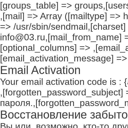
[groups_table] => groups,[users
,[mail] => Array ([mailtype] => 
=> /usr/sbin/sendmail,[charset]
info@03.ru,[mail_from_name] =
[optional_columns] => ,[email_a
[email_activation_message] =>
Email Activation
Your email activation code is : 
,[forgotten_password_subject
пароля.,[forgotten_password_
Восстановление забыто
Вы или, возможно, кто-то др