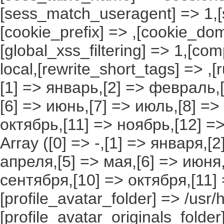
[sess_match_useragent] => 1,[
[cookie_prefix] => ,[cookie_do
[global_xss_filtering] => 1,[co
local,[rewrite_short_tags] => ,
[1] => январь,[2] => февраль,[
[6] => июнь,[7] => июль,[8] =>
октябрь,[11] => ноябрь,[12] 
Array ([0] => -,[1] => января,[
апреля,[5] => мая,[6] => июня,
сентября,[10] => октября,[11]
[profile_avatar_folder] => /usr/
[profile_avatar_originals_folder