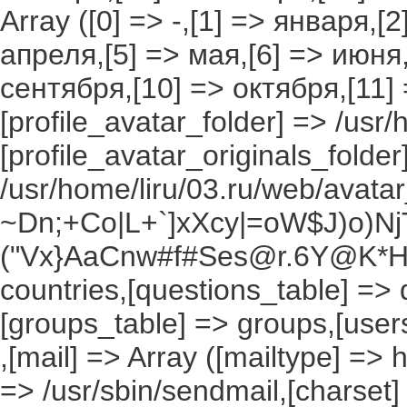
Array ([0] => -,[1] => января,[
апреля,[5] => мая,[6] => июня,
сентября,[10] => октября,[11]
[profile_avatar_folder] => /usr/
[profile_avatar_originals_folder
/usr/home/liru/03.ru/web/avatar_
~Dn;+Co|L+`]xXcy|=oW$J)o)NjT
("Vx}AaCnw#f#Ses@r.6Y@K*Hxv
countries,[questions_table] =>
[groups_table] => groups,[users
,[mail] => Array ([mailtype] => 
=> /usr/sbin/sendmail,[charset]