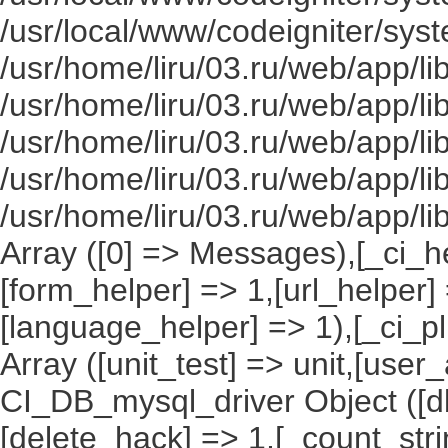
/usr/local/www/codeigniter/syst
/usr/home/liru/03.ru/web/app/li
/usr/home/liru/03.ru/web/app/li
/usr/home/liru/03.ru/web/app/li
/usr/home/liru/03.ru/web/app/l
/usr/home/liru/03.ru/web/app/li
Array ([0] => Messages),[_ci_he
[form_helper] => 1,[url_helper]
[language_helper] => 1),[_ci_pl
Array ([unit_test] => unit,[user
CI_DB_mysql_driver Object ([db
[delete_hack] => 1,[_count_st