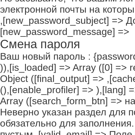
электронной почты на которы
,[new_password_subject] => До
[new_password_message] =>
Смена пароля
Ваш новый пароль : {passwor
)),[is_loaded] => Array ([0] =>
Object ([final_output] => ,[cac
(),[enable_profiler] => ),[lang
Array ([search_form_btn] => н
Неверно указан раздел для по
обязательно для заполнения.,
пустым.,[valid_email] => По