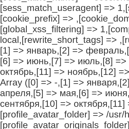
[sess_match_useragent] => 1,[
[cookie_prefix] => ,[cookie_do
[global_xss_filtering] => 1,[co
local,[rewrite_short_tags] => ,
[1] => январь,[2] => февраль,[
[6] => июнь,[7] => июль,[8] =>
октябрь,[11] => ноябрь,[12] 
Array ([0] => -,[1] => января,[
апреля,[5] => мая,[6] => июня,
сентября,[10] => октября,[11]
[profile_avatar_folder] => /usr/
[profile_avatar_originals_folder