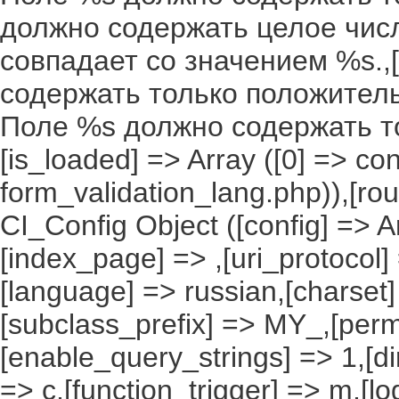
должно содержать целое числ
совпадает со значением %s.,[
содержать только положительн
Поле %s должно содержать т
[is_loaded] => Array ([0] => co
form_validation_lang.php)),[rou
CI_Config Object ([config] => A
[index_page] => ,[uri_protocol]
[language] => russian,[charset
[subclass_prefix] => MY_,[perm
[enable_query_strings] => 1,[dir
=> c,[function_trigger] => m,[l