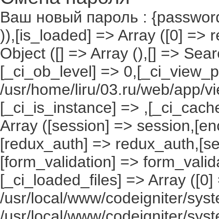
Ваш новый пароль : {passwor
)),[is_loaded] => Array ([0] =>
Object ([] => Array (),[] => S
[_ci_ob_level] => 0,[_ci_view_p
/usr/home/liru/03.ru/web/app/vi
[_ci_is_instance] => ,[_ci_cach
Array ([session] => session,[en
[redux_auth] => redux_auth,[sec
[form_validation] => form_valida
[_ci_loaded_files] => Array ([0]
/usr/local/www/codeigniter/syst
/usr/local/www/codeigniter/syst