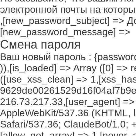
электронной почты на которы
,[new_password_subject] => До
[new_password_message] =>
Смена пароля
Ваш новый пароль : {passwor
)),[is_loaded] => Array ([0] =>
([use_xss_clean] => 1,[xss_ha
9629de00261529d16f04af7b9ed
216.73.217.33,[user_agent] => M
AppleWebKit/537.36 (KHTML, l
Safari/537.36; ClaudeBot/1.0;
[allow_get_array] => 1,[never_