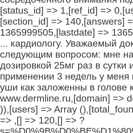
[status_id] => 1,[ref_id] => 0,[
[section_id] => 140,[answers] =
1365999505,[lastdate] => 1365
... кардиологу. Уважаемый д
следующим вопросом: мне на
дозировкой 25мг раз в сутки 
применении 3 недель у меня 
уши как заложенны в голове как 
www.dermline.ru,[domain] => de
)),[users] => Array (),[total_f
=> ,[] => 120,[] => ?
s=%D0%9B%D0%BE%D1%80