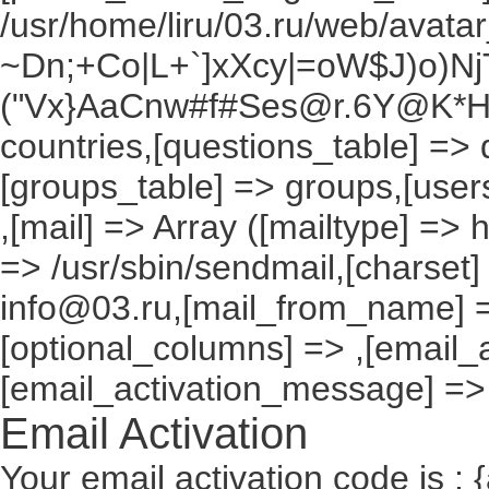
/usr/home/liru/03.ru/web/avatar_
~Dn;+Co|L+`]xXcy|=oW$J)o)NjT
("Vx}AaCnw#f#Ses@r.6Y@K*Hxv
countries,[questions_table] =>
[groups_table] => groups,[users
,[mail] => Array ([mailtype] => 
=> /usr/sbin/sendmail,[charset]
info@03.ru,[mail_from_name] =
[optional_columns] => ,[email_a
[email_activation_message] =>
Email Activation
Your email activation code is : 