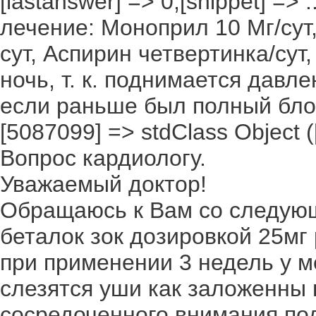
[lastanswer] => 0,[snippet] =>
лечение: Моноприл 10 Мг/сут,
сут, Аспирин четвертинка/сут
ночь, т. к. поднимается давл
если раньше был полный блок и 
[5087099] => stdClass Object ([i
Вопрос кардиологу.
Уважаемый доктор!
Обращаюсь к Вам со следую
беталок зок дозировкой 25мг р
при применении 3 недель у м
слезятся уши как заложенны в
сосредоченного внимания подс