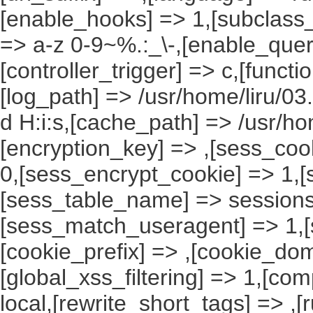
[enable_hooks] => 1,[subclass_
=> a-z 0-9~%.:_\-,[enable_query
[controller_trigger] => c,[funct
[log_path] => /usr/home/liru/03
d H:i:s,[cache_path] => /usr/ho
[encryption_key] => ,[sess_coo
0,[sess_encrypt_cookie] => 1,
[sess_table_name] => sessions
[sess_match_useragent] => 1,[
[cookie_prefix] => ,[cookie_do
[global_xss_filtering] => 1,[co
local,[rewrite_short_tags] => ,