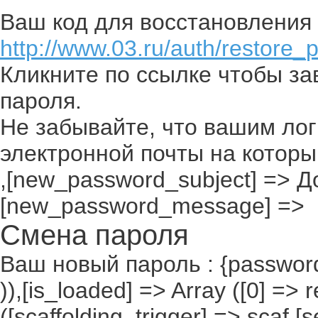
Ваш код для восстановления 
http://www.03.ru/auth/restore_
Кликните по ссылке чтобы з
пароля.
Не забывайте, что вашим лог
электронной почты на которы
,[new_password_subject] => До
[new_password_message] =>
Смена пароля
Ваш новый пароль : {passwor
)),[is_loaded] => Array ([0] => 
([scaffolding_trigger] => scaf,[