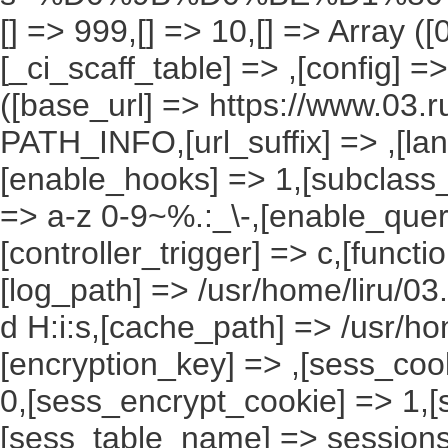
[] => 999,[] => 10,[] => Array ([
[_ci_scaff_table] => ,[config] =
([base_url] => https://www.03.r
PATH_INFO,[url_suffix] => ,[la
[enable_hooks] => 1,[subclass_
=> a-z 0-9~%.:_\-,[enable_query
[controller_trigger] => c,[funct
[log_path] => /usr/home/liru/03
d H:i:s,[cache_path] => /usr/ho
[encryption_key] => ,[sess_coo
0,[sess_encrypt_cookie] => 1,
[sess_table_name] => sessions