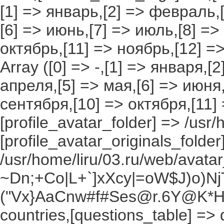
[1] => январь,[2] => февраль,[
[6] => июнь,[7] => июль,[8] =>
октябрь,[11] => ноябрь,[12] 
Array ([0] => -,[1] => января,[
апреля,[5] => мая,[6] => июня,
сентября,[10] => октября,[11]
[profile_avatar_folder] => /usr/
[profile_avatar_originals_folder
/usr/home/liru/03.ru/web/avatar_
~Dn;+Co|L+`]xXcy|=oW$J)o)NjT
("Vx}AaCnw#f#Ses@r.6Y@K*Hxv
countries,[questions_table] =>