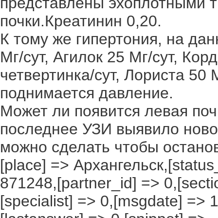
представлены эхоплотными 
почки.Креатинин 0,20.
К тому же гипертония, на да
Мг/сут, Агилок 25 Мг/сут, Кор
четвертинка/сут, Лориста 50 М
поднимается давление.
Может ли появится левая поч
последнее УЗИ выявило новоо
можно сделать чтобы остано
[place] => Архангельск,[status_
871248,[partner_id] => 0,[secti
[specialist] => 0,[msgdate] =>