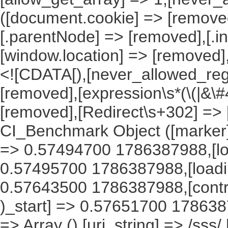
([document.cookie] => [remove
[.parentNode] => [removed],[.
[window.location] => [removed]
<![CDATA[),[never_allowed_regex
[removed],[expression\s*(\(|&\#4
[removed],[Redirect\s+302] =>
CI_Benchmark Object ([marker] 
=> 0.57494700 1786387988,[lo
0.57495700 1786387988,[load
0.57643500 1786387988,[contro
)_start] => 0.57651700 1786387
=> Array (),[uri_string] => /sss