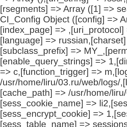
[rsegments] => Array ([1] => se
CI_Config Object ([config] => A
[index_page] => ,[uri_protocol]
[language] => russian,[charset
[subclass_prefix] => MY_,[perm
[enable_query_strings] => 1,[dir
=> c,[function_trigger] => m,[l
/usr/home/liru/03.ru/web/logs/,
[cache_path] => /usr/home/liru
[sess_cookie_name] => li2,[ses
[sess_encrypt_cookie] => 1,[s
[sess_table_name] => sessions