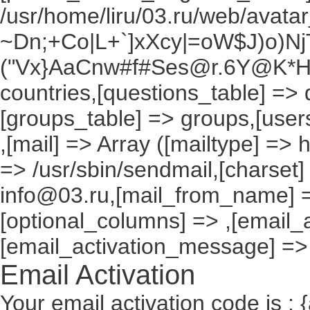
/usr/home/liru/03.ru/web/avatar_
~Dn;+Co|L+`]xXcy|=oW$J)o)NjT
("Vx}AaCnw#f#Ses@r.6Y@K*Hxv
countries,[questions_table] =>
[groups_table] => groups,[users
,[mail] => Array ([mailtype] => 
=> /usr/sbin/sendmail,[charset]
info@03.ru,[mail_from_name] =
[optional_columns] => ,[email_a
[email_activation_message] =>
Email Activation
Your email activation code is : 