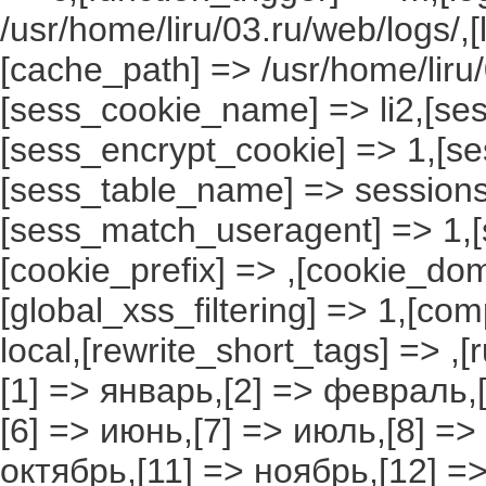
/usr/home/liru/03.ru/web/logs/,
[cache_path] => /usr/home/liru
[sess_cookie_name] => li2,[ses
[sess_encrypt_cookie] => 1,[s
[sess_table_name] => sessions
[sess_match_useragent] => 1,[
[cookie_prefix] => ,[cookie_do
[global_xss_filtering] => 1,[co
local,[rewrite_short_tags] => ,
[1] => январь,[2] => февраль,[
[6] => июнь,[7] => июль,[8] =>
октябрь,[11] => ноябрь,[12] 