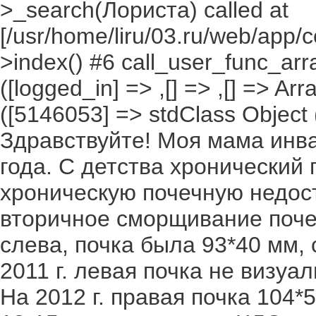
>_search(Лориста) called at
[/usr/home/liru/03.ru/web/app/c
>index() #6 call_user_func_arr
([logged_in] => ,[] => ,[] => Arr
([5146053] => stdClass Object ([
Здравствуйте! Моя мама инвал
года. С детства хронический
хроническую почечную недост
вторичное сморщивание почек
слева, почка была 93*40 мм,
2011 г. левая почка не визуа
На 2012 г. правая почка 104