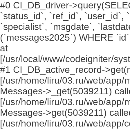
#0 CI_DB_driver->query(SELECT `i
`status_id`, `ref_id`, `user_id`,
`specialist`, `msgdate`, `lastd
(`messages2025`) WHERE `id` =
at
[/usr/local/www/codeigniter/s
#1 CI_DB_active_record->get(
[/usr/home/liru/03.ru/web/app
Messages->_get(5039211) call
[/usr/home/liru/03.ru/web/app
Messages->get(5039211) calle
[/usr/home/liru/03.ru/web/app/