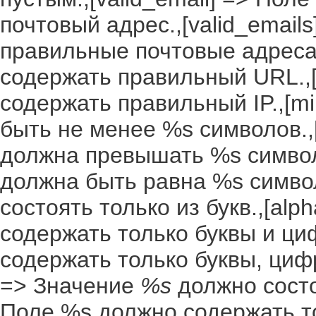
почтовый адрес.,[valid_email
правильные почтовые адреса.
содержать правильный URL.,[
содержать правильный IP.,[m
быть не менее %s символов.,
должна превышать %s символо
должна быть равна %s символ
состоять только из букв.,[al
содержать только буквы и ци
содержать только буквы, цифр
=> Значение
%s
должно состоя
Поле %s должно содержать то