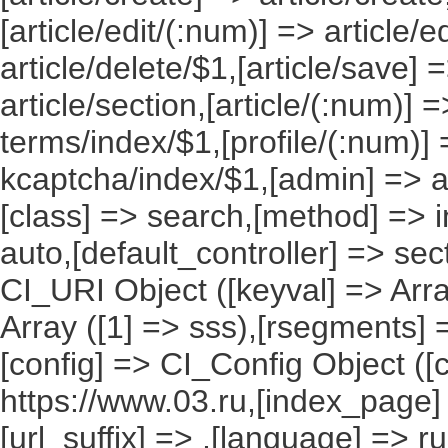
[article/edit/(:num)] => article/e
article/delete/$1,[article/save] =
article/section,[article/(:num)] =
terms/index/$1,[profile/(:num)] 
kcaptcha/index/$1,[admin] => ad
[class] => search,[method] => in
auto,[default_controller] => sec
CI_URI Object ([keyval] => Array
Array ([1] => sss),[rsegments] =
[config] => CI_Config Object ([
https://www.03.ru,[index_page]
[url_suffix] => ,[language] => r