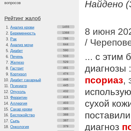
Найдено (
вопросов
Рейтинг жалоб
Анализ крови
1455
8 июня 20
Беременность
1368
Рак
786
/ Черепов
Анализ мочи
644
Диабет
590
... с этим
Печень
533
Железо
529
диагнозы 
Гастрит
481
Кортизол
474
псориаз
,
Диабет сахарный
446
Психиатр
445
использую
Опухоль
432
Ферритин
418
сухой кожи
Аллергия
403
Сахар крови
395
поставили
Беспокойство
388
Сыпь
387
диагноз
п
Онкология
379