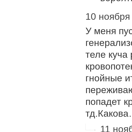
10 ноября 
У меня пу
генерализ
теле куча 
кровопоте
гнойные и
переживаю
попадет к
тд.Каков
11 нояб