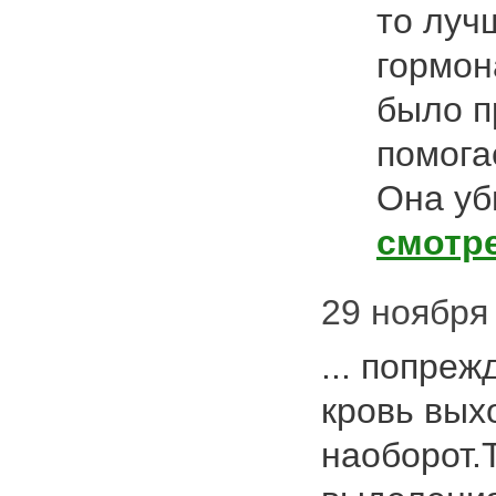
то луч
гормон
было п
помога
Она уби
смотр
29 ноября 
... попре
кровь выхо
наоборот.