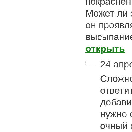
покраснен
Может ли 
он проявл
высыпани
открыть
24 апр
Сложно
ответи
добави
нужно 
очный 