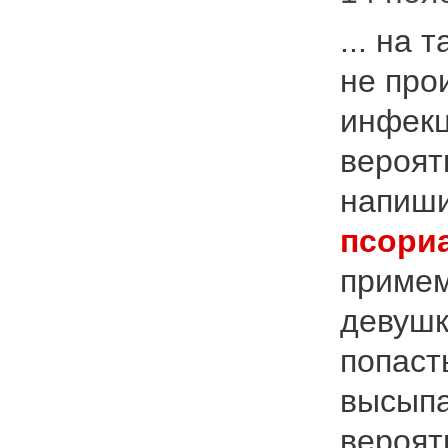
... на
не про
инфекц
вероят
напиши
псори
примем
девушк
попаст
высыпа
вероят