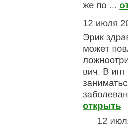
же по ...
о
12 июля 20
Эрик здра
может пов
ложноотри
вич. В ин
заниматьс
заболеван
открыть
12 июл