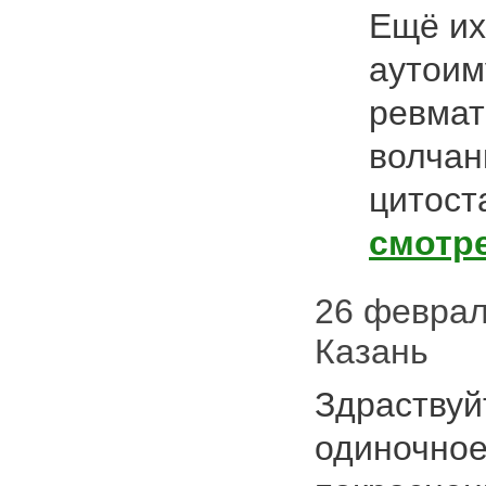
Ещё их
аутоим
ревмат
волчан
цитост
смотр
26 февраля
Казань
Здраствуй
одиночное