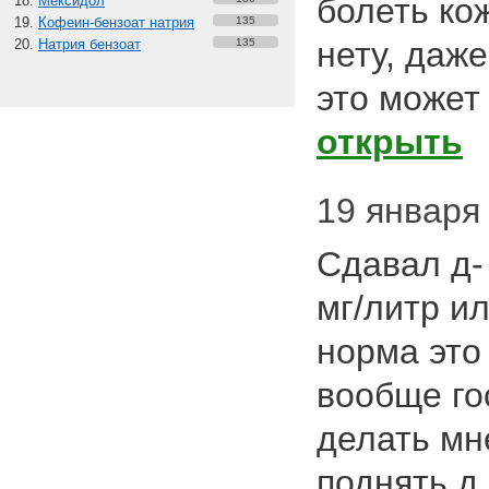
болеть ко
Мексидол
Кофеин-бензоат натрия
135
нету, даже
Натрия бензоат
135
это может 
открыть
19 января 
Сдавал д-
мг/литр ил
норма это 
вообще го
делать мн
поднять д