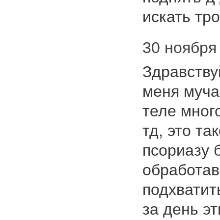
искать тр
30 ноября 
Здравству
меня муча
теле много
тд, это та
псориазу б
обработав
подхватить
за день э