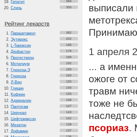
Гепатит
364
выписали
Слизь
350
метотрекс
Рейтинг лекарств
Принимаю.
Парацетамол
382
Эутирокс
202
L-Тироксин
186
1 апреля 2
Дюфастон
176
Прогестерон
168
... а имен
Мотилиум
162
Глюкоза-Э
160
ожоге от с
Глюкоза
160
Л-Вен
155
травм нич
Глицин
150
Кофеин
150
тоже не б
Адреналин
148
Пантогам
147
наследтсв
Церукал
143
Цефтриаксон
142
псориаз
.
Мезатон
139
Дофамин
137
136