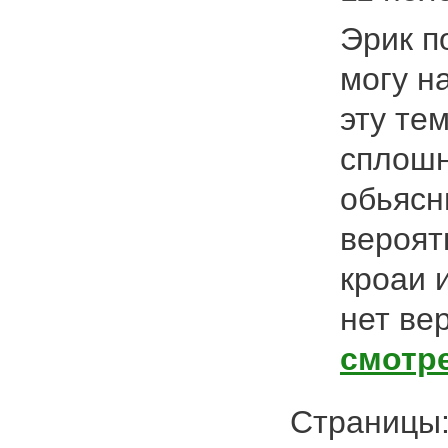
Эрик п
могу н
эту тем
сплошн
обьясн
вероят
кроаи 
нет ве
смотр
Страниц