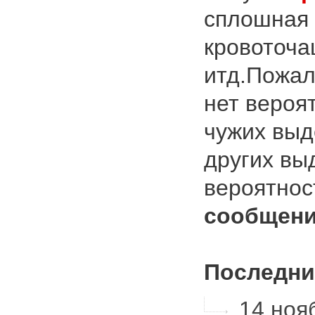
сплошная 
кровоточа
итд.Пожал
нет вероя
чужих выд
других вы
вероятност
сообщени
Последни
14 нояб