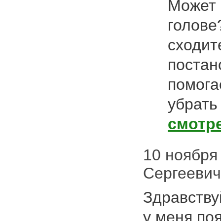
Может
голове
сходит
постан
помога
убрать
смотр
10 ноября 
Сергеевич
Здравству
у меня по