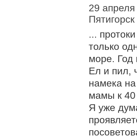
29 апреля 
Пятигорск
... проток
только од
море. Год
Ел и пил, 
намека на
мамы к 40
Я уже дум
проявляет
посовето