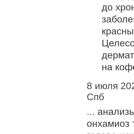
до хро
заболе
красны
Целесо
дермат
на коф
8 июля 202
Спб
... анализ
онхамиоз т