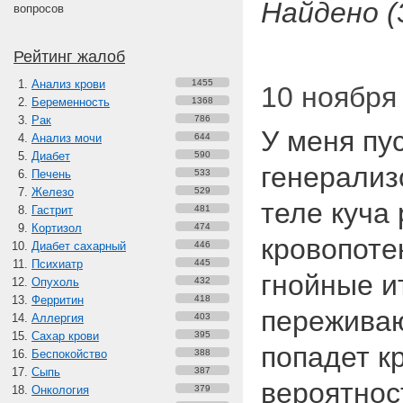
Найдено (
вопросов
Рейтинг жалоб
Анализ крови
1455
10 ноября 
Беременность
1368
Рак
786
У меня пу
Анализ мочи
644
Диабет
590
генерали
Печень
533
Железо
529
теле куча 
Гастрит
481
Кортизол
474
кровопоте
Диабет сахарный
446
Психиатр
445
гнойные и
Опухоль
432
Ферритин
418
переживаю
Аллергия
403
Сахар крови
395
попадет к
Беспокойство
388
Сыпь
387
вероятнос
Онкология
379