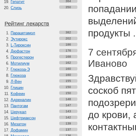
Гепатит
364
попадании
Слизь
350
выделений
Рейтинг лекарств
продукты .
Парацетамол
382
Эутирокс
202
L-Тироксин
186
7 сентября
Дюфастон
176
Прогестерон
168
Иваново
Мотилиум
162
Глюкоза-Э
160
Здравству
Глюкоза
160
Л-Вен
155
соскоб пя
Глицин
150
Кофеин
150
подозрер
Адреналин
148
Пантогам
147
до крови, 
Церукал
143
Цефтриаксон
142
контактны
Мезатон
139
Дофамин
137
136