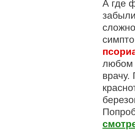
А где 
забыли
сложно
симпто
псори
любом 
врачу.
красно
березо
Попроб
смотр