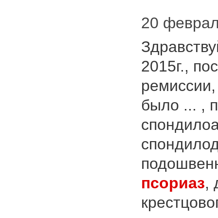
20 февраля
Здравству
2015г., по
ремиссии, 
было ... ,
спондилоа
спондилод
подошвен
псориаз
,
крестцово