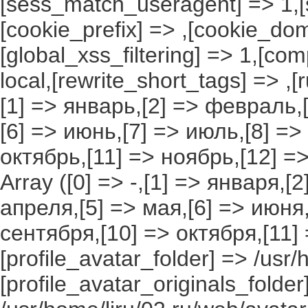
[sess_match_useragent] => 1,[
[cookie_prefix] => ,[cookie_do
[global_xss_filtering] => 1,[co
local,[rewrite_short_tags] => ,
[1] => январь,[2] => февраль,[
[6] => июнь,[7] => июль,[8] =>
октябрь,[11] => ноябрь,[12] 
Array ([0] => -,[1] => января,[
апреля,[5] => мая,[6] => июня,
сентября,[10] => октября,[11]
[profile_avatar_folder] => /usr/
[profile_avatar_originals_folder