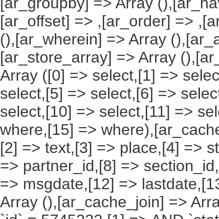
[ar_groupby] => Array (),[ar_hav
[ar_offset] => ,[ar_order] => ,[
(),[ar_wherein] => Array (),[ar_
[ar_store_array] => Array (),[a
Array ([0] => select,[1] => selec
select,[5] => select,[6] => selec
select,[10] => select,[11] => sel
where,[15] => where),[ar_cache_s
[2] => text,[3] => place,[4] => s
=> partner_id,[8] => section_id,
=> msgdate,[12] => lastdate,[1
Array (),[ar_cache_join] => Arr