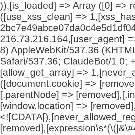
)),[is_loaded] => Array ([0] =>
([use_xss_clean] => 1,[xss_ha
2bc7e49abce07da0c4e5d1df044
216.73.216.164,[user_agent] => 
8) AppleWebKit/537.36 (KHTML
Safari/537.36; ClaudeBot/1.0;
[allow_get_array] => 1,[never_
([document.cookie] => [remove
[.parentNode] => [removed],[.
[window.location] => [removed]
<![CDATA[),[never_allowed_regex
[removed],[expression\s*(\(|&\#4