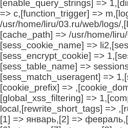
[enable_query_strings] => 1,[dir
=> c,[function_trigger] => m,[l
/usr/home/liru/03.ru/web/logs/,
[cache_path] => /usr/home/liru
[sess_cookie_name] => li2,[ses
[sess_encrypt_cookie] => 1,[s
[sess_table_name] => sessions
[sess_match_useragent] => 1,[
[cookie_prefix] => ,[cookie_do
[global_xss_filtering] => 1,[co
local,[rewrite_short_tags] => ,
[1] => январь,[2] => февраль,[