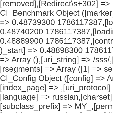
[removed],[Redirect\s+302] =>
CI_Benchmark Object ([marker] 
=> 0.48739300 1786117387,[lo
0.48740200 1786117387,[load
0.48889900 1786117387,[contro
)_start] => 0.48898300 1786117
=> Array (),[uri_string] => /sss
[rsegments] => Array ([1] => se
CI_Config Object ([config] => A
[index_page] => ,[uri_protocol]
[language] => russian,[charset
[subclass_prefix] => MY_,[perm