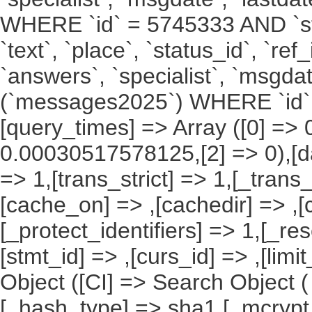
WHERE `id` = 5745333 AND `stat
`text`, `place`, `status_id`, `ref
`answers`, `specialist`, `msgda
(`messages2025`) WHERE `id` 
[query_times] => Array ([0] =
0.00030517578125,[2] => 0),[da
=> 1,[trans_strict] => 1,[_trans
[cache_on] => ,[cachedir] => ,
[_protect_identifiers] => 1,[_res
[stmt_id] => ,[curs_id] => ,[lim
Object ([CI] => Search Object
[_hash_type] => sha1,[_mcrypt_