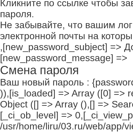
Кликните по ссылке чтобы з
пароля.
Не забывайте, что вашим лог
электронной почты на которы
,[new_password_subject] => До
[new_password_message] =>
Смена пароля
Ваш новый пароль : {passwor
)),[is_loaded] => Array ([0] =>
Object ([] => Array (),[] => S
[_ci_ob_level] => 0,[_ci_view_p
/usr/home/liru/03.ru/web/app/vi