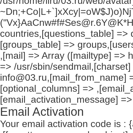
/usr/home/liru/03.ru/web/avatar_
~Dn;+Co|L+`]xXcy|=oW$J)o)NjT
("Vx}AaCnw#f#Ses@r.6Y@K*Hxv
countries,[questions_table] =>
[groups_table] => groups,[users
,[mail] => Array ([mailtype] => 
=> /usr/sbin/sendmail,[charset]
info@03.ru,[mail_from_name] =
[optional_columns] => ,[email_a
[email_activation_message] =>
Email Activation
Your email activation code is : 