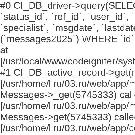
#0 CI_DB_driver->query(SELECT `i
`status_id`, `ref_id`, `user_id`,
`specialist`, `msgdate`, `lastd
(`messages2025`) WHERE `id` =
at
[/usr/local/www/codeigniter/s
#1 CI_DB_active_record->get(
[/usr/home/liru/03.ru/web/app
Messages->_get(5745333) call
[/usr/home/liru/03.ru/web/app
Messages->get(5745333) calle
[/usr/home/liru/03.ru/web/app/