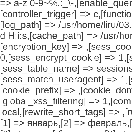
=> a-z 0-9~%.:_\-,[enable_query
[controller_trigger] => c,[funct
[log_path] => /usr/home/liru/03
d H:i:s,[cache_path] => /usr/ho
[encryption_key] => ,[sess_coo
0,[sess_encrypt_cookie] => 1,
[sess_table_name] => sessions
[sess_match_useragent] => 1,[
[cookie_prefix] => ,[cookie_do
[global_xss_filtering] => 1,[co
local,[rewrite_short_tags] => ,
[1] => январь,[2] => февраль,[