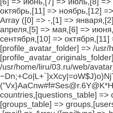
[6] => июнь,[7] => июль,[8] =>
октябрь,[11] => ноябрь,[12] 
Array ([0] => -,[1] => января,[
апреля,[5] => мая,[6] => июня,
сентября,[10] => октября,[11]
[profile_avatar_folder] => /usr/
[profile_avatar_originals_folder
/usr/home/liru/03.ru/web/avatar_
~Dn;+Co|L+`]xXcy|=oW$J)o)NjT
("Vx}AaCnw#f#Ses@r.6Y@K*Hxv
countries,[questions_table] =>
[groups_table] => groups,[users