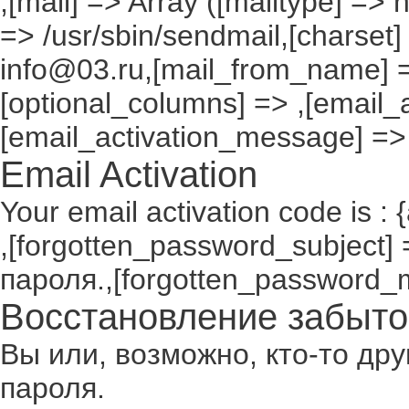
,[mail] => Array ([mailtype] => 
=> /usr/sbin/sendmail,[charset]
info@03.ru,[mail_from_name] =
[optional_columns] => ,[email_a
[email_activation_message] =>
Email Activation
Your email activation code is : 
,[forgotten_password_subject
пароля.,[forgotten_password_
Восстановление забыто
Вы или, возможно, кто-то др
пароля.