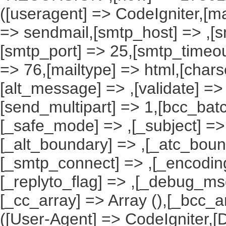
([useragent] => CodeIgniter,[ma
=> sendmail,[smtp_host] => ,[s
[smtp_port] => 25,[smtp_timeou
=> 76,[mailtype] => html,[charse
[alt_message] => ,[validate] => ,
[send_multipart] => 1,[bcc_ba
[_safe_mode] => ,[_subject] => 
[_alt_boundary] => ,[_atc_boun
[_smtp_connect] => ,[_encoding
[_replyto_flag] => ,[_debug_msg]
[_cc_array] => Array (),[_bcc_a
([User-Agent] => CodeIgniter,[