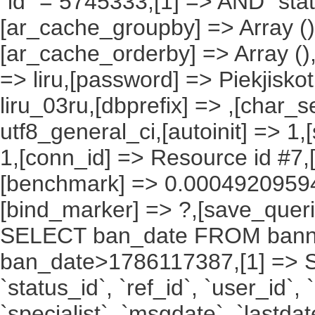
`id` = 5745333,[1] => AND `stat
[ar_cache_groupby] => Array ()
[ar_cache_orderby] => Array ()
=> liru,[password] => Piekjisko
liru_03ru,[dbprefix] => ,[char_se
utf8_general_ci,[autoinit] => 1,
1,[conn_id] => Resource id #7,[
[benchmark] => 0.00049209594
[bind_marker] => ?,[save_querie
SELECT ban_date FROM bann
ban_date>1786117387,[1] => SELE
`status_id`, `ref_id`, `user_id`,
`specialist`, `msgdate`, `last