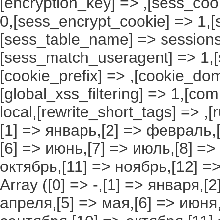
[encryption_key] => ,[sess_coo
0,[sess_encrypt_cookie] => 1,
[sess_table_name] => sessions
[sess_match_useragent] => 1,[
[cookie_prefix] => ,[cookie_do
[global_xss_filtering] => 1,[co
local,[rewrite_short_tags] => ,
[1] => январь,[2] => февраль,[
[6] => июнь,[7] => июль,[8] =>
октябрь,[11] => ноябрь,[12] 
Array ([0] => -,[1] => января,[
апреля,[5] => мая,[6] => июня,