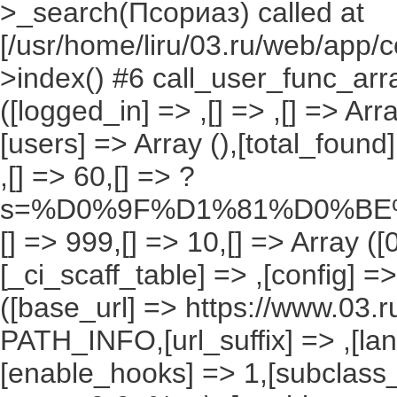
>_search(Псориаз) called at
[/usr/home/liru/03.ru/web/app/c
>index() #6 call_user_func_arr
([logged_in] => ,[] => ,[] => Arr
[users] => Array (),[total_foun
,[] => 60,[] => ?
s=%D0%9F%D1%81%D0%BE
[] => 999,[] => 10,[] => Array ([
[_ci_scaff_table] => ,[config] =
([base_url] => https://www.03.r
PATH_INFO,[url_suffix] => ,[la
[enable_hooks] => 1,[subclass_