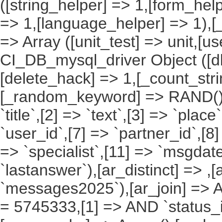
([string_helper] => 1,[form_hel
=> 1,[language_helper] => 1),[_
=> Array ([unit_test] => unit,[u
CI_DB_mysql_driver Object ([db
[delete_hack] => 1,[_count_st
[_random_keyword] => RAND(),[a
`title`,[2] => `text`,[3] => `place
`user_id`,[7] => `partner_id`,[8
=> `specialist`,[11] => `msgdate
`lastanswer`),[ar_distinct] => ,
`messages2025`),[ar_join] => Ar
= 5745333,[1] => AND `status_id`