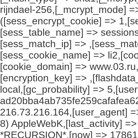
rijndael-256,[_mcrypt_mode] =
([sess_encrypt_cookie] => 1,[
[sess_table_name] => sessions
[sess_match_ip] => ,[sess_mat
[sess_cookie_name] => li2,[cook
[cookie_domain] => www.03.ru,
[encryption_key] => ,[flashdata
local,[gc_probability] => 5,[use
ad20bba4ab735fe259cafafea62
216.73.216.164,[user_agent] => 
8) AppleWebK,[last_activity] =
*RECURSION*,[now] => 1786117