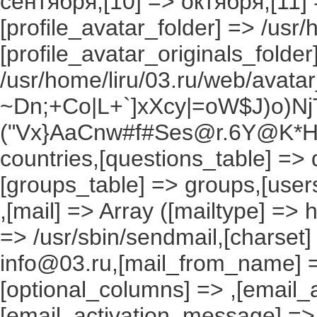
сентября,[10] => октября,[11]
[profile_avatar_folder] => /usr/
[profile_avatar_originals_folder
/usr/home/liru/03.ru/web/avatar_
~Dn;+Co|L+`]xXcy|=oW$J)o)NjT
("Vx}AaCnw#f#Ses@r.6Y@K*Hxv
countries,[questions_table] =>
[groups_table] => groups,[users
,[mail] => Array ([mailtype] => 
=> /usr/sbin/sendmail,[charset]
info@03.ru,[mail_from_name] =
[optional_columns] => ,[email_a
[email_activation_message] =>