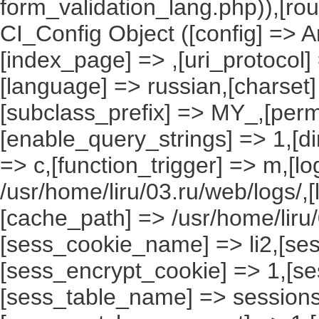
form_validation_lang.php)),[rou
CI_Config Object ([config] => A
[index_page] => ,[uri_protocol]
[language] => russian,[charset
[subclass_prefix] => MY_,[perm
[enable_query_strings] => 1,[dir
=> c,[function_trigger] => m,[l
/usr/home/liru/03.ru/web/logs/,
[cache_path] => /usr/home/liru
[sess_cookie_name] => li2,[ses
[sess_encrypt_cookie] => 1,[s
[sess_table_name] => sessions