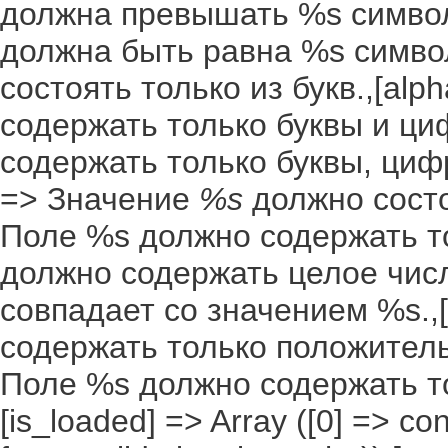
должна превышать %s символо
должна быть равна %s символ
состоять только из букв.,[al
содержать только буквы и ци
содержать только буквы, цифр
=> Значение
%s
должно состоя
Поле %s должно содержать то
должно содержать целое числ
совпадает со значением %s.,[
содержать только положительн
Поле %s должно содержать т
[is_loaded] => Array ([0] => co