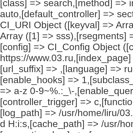
[class] => search,[method] => in
auto,[default_controller] => sec
CI_URI Object ([keyval] => Array
Array ([1] => sss),[rsegments] =
[config] => CI_Config Object ([
https://www.03.ru,[index_page]
[url_suffix] => ,[language] => r
[enable_hooks] => 1,[subclass_
=> a-z 0-9~%.:_\-,[enable_query
[controller_trigger] => c,[funct
[log_path] => /usr/home/liru/03
d H:i:s,[cache_path] => /usr/ho