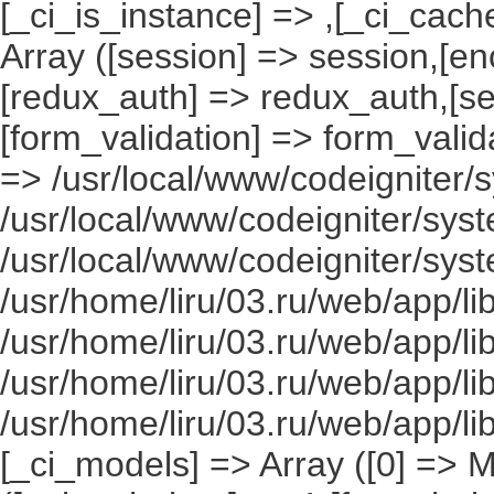
[_ci_is_instance] => ,[_ci_cach
Array ([session] => session,[en
[redux_auth] => redux_auth,[sec
[form_validation] => form_valida
=> /usr/local/www/codeigniter/s
/usr/local/www/codeigniter/syst
/usr/local/www/codeigniter/syst
/usr/home/liru/03.ru/web/app/li
/usr/home/liru/03.ru/web/app/li
/usr/home/liru/03.ru/web/app/li
/usr/home/liru/03.ru/web/app/l
[_ci_models] => Array ([0] => 