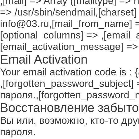
,[mail] => Array ([mailtype] => 
=> /usr/sbin/sendmail,[charset]
info@03.ru,[mail_from_name] =
[optional_columns] => ,[email_a
[email_activation_message] =>
Email Activation
Your email activation code is : 
,[forgotten_password_subject
пароля.,[forgotten_password_
Восстановление забыто
Вы или, возможно, кто-то др
пароля.