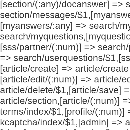
[section/(:any)/docanswer] => 
section/messages/$1,[myanswe
[myanswers/:any] => search/m
search/myquestions,[myquestio
[sss/partner/(:num)] => search/
=> search/userquestions/$1,[ss
[article/create] => article/create
[article/edit/(:num)] => article/e
article/delete/$1,[article/save] =
article/section,[article/(:num)] =
terms/index/$1,[profile/(:num)] 
kcaptcha/index/$1,[admin] => ad