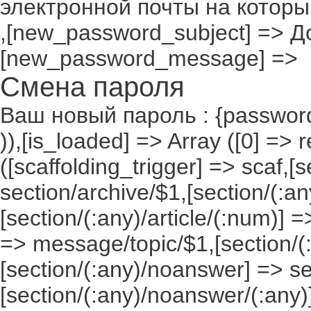
электронной почты на которы
,[new_password_subject] => До
[new_password_message] =>
Смена пароля
Ваш новый пароль : {passwor
)),[is_loaded] => Array ([0] => 
([scaffolding_trigger] => scaf,[
section/archive/$1,[section/(:any
[section/(:any)/article/(:num)] =
=> message/topic/$1,[section/
[section/(:any)/noanswer] => 
[section/(:any)/noanswer/(:any