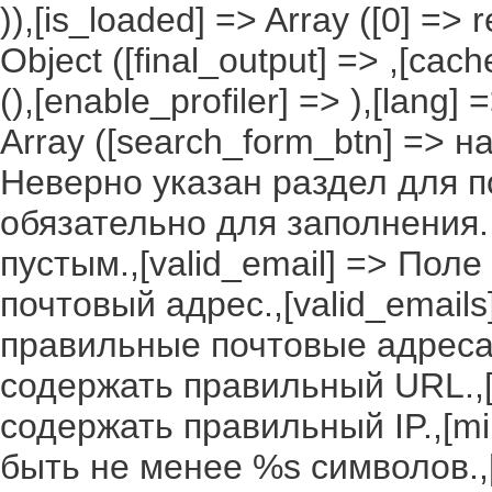
)),[is_loaded] => Array ([0] =>
Object ([final_output] => ,[cac
(),[enable_profiler] => ),[lang
Array ([search_form_btn] => н
Неверно указан раздел для по
обязательно для заполнения.,
пустым.,[valid_email] => По
почтовый адрес.,[valid_email
правильные почтовые адреса.
содержать правильный URL.,[
содержать правильный IP.,[m
быть не менее %s символов.,