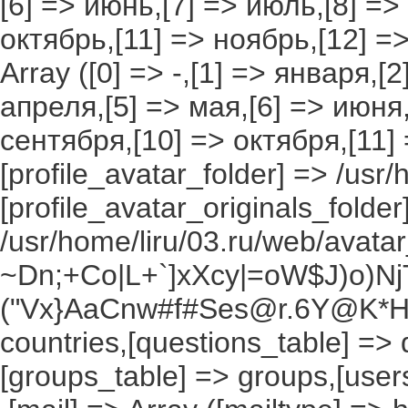
[6] => июнь,[7] => июль,[8] =>
октябрь,[11] => ноябрь,[12] 
Array ([0] => -,[1] => января,[
апреля,[5] => мая,[6] => июня,
сентября,[10] => октября,[11]
[profile_avatar_folder] => /usr/
[profile_avatar_originals_folder
/usr/home/liru/03.ru/web/avatar_
~Dn;+Co|L+`]xXcy|=oW$J)o)NjT
("Vx}AaCnw#f#Ses@r.6Y@K*Hxv
countries,[questions_table] =>
[groups_table] => groups,[users