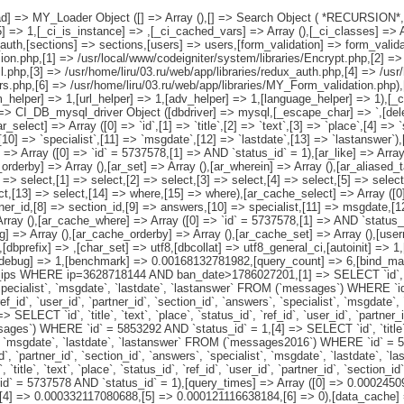
[load] => MY_Loader Object ([] => Array (),[] => Search Object ( *RECURSION*
5] => 1,[_ci_is_instance] => ,[_ci_cached_vars] => Array (),[_ci_classes] => 
uth,[sections] => sections,[users] => users,[form_validation] => form_validat
ion.php,[1] => /usr/local/www/codeigniter/system/libraries/Encrypt.php,[2] =>
l.php,[3] => /usr/home/liru/03.ru/web/app/libraries/redux_auth.php,[4] => /usr
sers.php,[6] => /usr/home/liru/03.ru/web/app/libraries/MY_Form_validation.php
rm_helper] => 1,[url_helper] => 1,[adv_helper] => 1,[language_helper] => 1),[_
db] => CI_DB_mysql_driver Object ([dbdriver] => mysql,[_escape_char] => `,[d
ct] => Array ([0] => `id`,[1] => `title`,[2] => `text`,[3] => `place`,[4] => `st
[10] => `specialist`,[11] => `msgdate`,[12] => `lastdate`,[13] => `lastanswer`),
=> Array ([0] => `id` = 5737578,[1] => AND `status_id` = 1),[ar_like] => Array
r_orderby] => Array (),[ar_set] => Array (),[ar_wherein] => Array (),[ar_aliased_
=> select,[1] => select,[2] => select,[3] => select,[4] => select,[5] => select
ct,[13] => select,[14] => where,[15] => where),[ar_cache_select] => Array ([0] 
rtner_id,[8] => section_id,[9] => answers,[10] => specialist,[11] => msgdate,[1
rray (),[ar_cache_where] => Array ([0] => `id` = 5737578,[1] => AND `status_i
] => Array (),[ar_cache_orderby] => Array (),[ar_cache_set] => Array (),[user
[dbprefix] => ,[char_set] => utf8,[dbcollat] => utf8_general_ci,[autoinit] => 1
b_debug] => 1,[benchmark] => 0.00168132781982,[query_count] => 6,[bind_mar
 WHERE ip=3628718144 AND ban_date>1786027201,[1] => SELECT `id`, `title`, 
, `specialist`, `msgdate`, `lastdate`, `lastanswer` FROM (`messages`) WHERE `
 `ref_id`, `user_id`, `partner_id`, `section_id`, `answers`, `specialist`, `msgda
LECT `id`, `title`, `text`, `place`, `status_id`, `ref_id`, `user_id`, `partner_id
es`) WHERE `id` = 5853292 AND `status_id` = 1,[4] => SELECT `id`, `title`, `te
ist`, `msgdate`, `lastdate`, `lastanswer` FROM (`messages2016`) WHERE `id` =
user_id`, `partner_id`, `section_id`, `answers`, `specialist`, `msgdate`, `lastdat
tle`, `text`, `place`, `status_id`, `ref_id`, `user_id`, `partner_id`, `section_id
` = 5737578 AND `status_id` = 1),[query_times] => Array ([0] => 0.000245
 => 0.000332117080688,[5] => 0.000121116638184,[6] => 0),[data_cache] => 