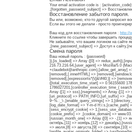
Your email activation code is : {activation_code}
,[forgotten_password_subject] => Восстановл
Восстановление забытого пароля.
Вы или, возможно, кто-то другой запросил в
Если вы этого не делали - просто проигнори
Ваш код для восстановления пароля :
http://
Кликните по ссылке чтобы завершить процед
Не забывайте, что вашим логином на сайте я
,[new_password_subject] => Доступ к сайту,
Смена пароля
Ваш новый пароль : {password}
)),[is_loaded] => Array ([0] => redux_auth)),[
216.73.216.64,[user_agent] => Mozilla/5.0 (Ma
+claudebot@anthropic.com),[allow_get_array] =>
[removed],[.innerHTML] => [removed],[window.lo
[removed],[expression\s*(\(|&\#40;)] => [remov
([total_execution_time_start] => 0.56155600 
1786027201,[controller_execution_time_( search 
Array ([1] => sss),[rsegments] => Array ([1] => 
[uri_protocol] => PATH_INFO,[url_suffix] => ,[l
9~%.:_\-,[enable_query_strings] => 1,[directory_t
[log_date_format] => Y-m-d H:i:s,[cache_path] =
[sess_encrypt_cookie] => 1,[sess_use_databas
[cookie_prefix] => ,[cookie_domain] => www.03.r
[russian_month_one] => Array ([0] => -,[1] => 
октябрь,[11] => ноябрь,[12] => декабрь),[russ
=> июля,[8] => августа,[9] => сентября,[10] => 
[profile_avatar_originals_folder] => /usr/home/l