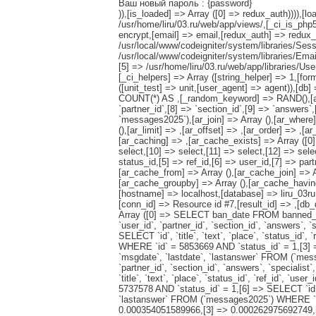
Ваш новый пароль : {password}
)),[is_loaded] => Array ([0] => redux_auth)))),
/usr/home/liru/03.ru/web/app/views/,[_ci_is_php
encrypt,[email] => email,[redux_auth] => redux_a
/usr/local/www/codeigniter/system/libraries/Sess
/usr/local/www/codeigniter/system/libraries/Emai
[5] => /usr/home/liru/03.ru/web/app/libraries/U
[_ci_helpers] => Array ([string_helper] => 1,[fo
([unit_test] => unit,[user_agent] => agent)),[
COUNT(*) AS ,[_random_keyword] => RAND(),[ar_sele
`partner_id`,[8] => `section_id`,[9] => `answers`,
`messages2025`),[ar_join] => Array (),[ar_where] 
(),[ar_limit] => ,[ar_offset] => ,[ar_order] => ,[a
[ar_caching] => ,[ar_cache_exists] => Array ([0] 
select,[10] => select,[11] => select,[12] => sele
status_id,[5] => ref_id,[6] => user_id,[7] => pa
[ar_cache_from] => Array (),[ar_cache_join] => A
[ar_cache_groupby] => Array (),[ar_cache_having
[hostname] => localhost,[database] => liru_03ru,
[conn_id] => Resource id #7,[result_id] => ,[d
Array ([0] => SELECT ban_date FROM banned_ips
`user_id`, `partner_id`, `section_id`, `answers`
SELECT `id`, `title`, `text`, `place`, `status_id`,
WHERE `id` = 5853669 AND `status_id` = 1,[3] => SE
`msgdate`, `lastdate`, `lastanswer` FROM (`messag
`partner_id`, `section_id`, `answers`, `special
`title`, `text`, `place`, `status_id`, `ref_id`, `
5737578 AND `status_id` = 1,[6] => SELECT `id`, `ti
`lastanswer` FROM (`messages2025`) WHERE `id
0.000354051589966,[3] => 0.000262975692749,[4]