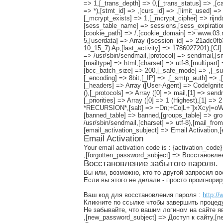
=> 1,[_trans_depth] => 0,[_trans_status] => ,[ca
=> *),[stmt_id] => ,[curs_id] => ,[limit_used] 
[_mcrypt_exists] => 1,[_mcrypt_cipher] => rij
[sess_table_name] => sessions,[sess_expiratio
[cookie_path] => /,[cookie_domain] => www.03.ru
5,[userdata] => Array ([session_id] => 21adc0
10_15_7) Ap,[last_activity] => 1786027201),[CI
=> /usr/sbin/sendmail,[protocol] => sendmail,[
[mailtype] => html,[charset] => utf-8,[multipart]
[bcc_batch_size] => 200,[_safe_mode] => ,[_sub
[_encoding] => 8bit,[_IP] => ,[_smtp_auth] => ,[
[_headers] => Array ([User-Agent] => CodeIgnite
(),[_protocols] => Array ([0] => mail,[1] => send
[_priorities] => Array ([0] => 1 (Highest),[1] =>
*RECURSION*,[salt] => ~Dn;+Co|L+`]xXcy|=oW$J
[banned_table] => banned,[groups_table] => grou
/usr/sbin/sendmail,[charset] => utf-8),[mail_fr
[email_activation_subject] => Email Activation
Email Activation
Your email activation code is : {activation_code}
,[forgotten_password_subject] => Восстановл
Восстановление забытого пароля.
Вы или, возможно, кто-то другой запросил в
Если вы этого не делали - просто проигнори
Ваш код для восстановления пароля :
http://
Кликните по ссылке чтобы завершить процед
Не забывайте, что вашим логином на сайте я
,[new_password_subject] => Доступ к сайту,