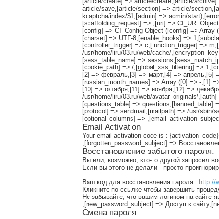
[article/create] => article/create,[article/archive]
article/save,[article/section] => article/section,[
kcaptcha/index/$1,[admin] => admin/start),[error_
[scaffolding_request] => ,[uri] => CI_URI Object
[config] => CI_Config Object ([config] => Array 
[charset] => UTF-8,[enable_hooks] => 1,[subclas
[controller_trigger] => c,[function_trigger] => 
/usr/home/liru/03.ru/web/cache/,[encryption_ke
[sess_table_name] => sessions,[sess_match_ip]
[cookie_path] => /,[global_xss_filtering] => 1,[
[2] => февраль,[3] => март,[4] => апрель,[5] 
[russian_month_names] => Array ([0] => -,[1] 
[10] => октября,[11] => ноября,[12] => декабря),
/usr/home/liru/03.ru/web/avatar_originals/,[au
[questions_table] => questions,[banned_table] =
[protocol] => sendmail,[mailpath] => /usr/sbin/
[optional_columns] => ,[email_activation_subje
Email Activation
Your email activation code is : {activation_code}
,[forgotten_password_subject] => Восстановл
Восстановление забытого пароля.
Вы или, возможно, кто-то другой запросил в
Если вы этого не делали - просто проигнори
Ваш код для восстановления пароля :
http://
Кликните по ссылке чтобы завершить процед
Не забывайте, что вашим логином на сайте я
,[new_password_subject] => Доступ к сайту,
Смена пароля