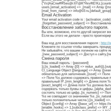
("Vx}AaCnw#f#Ses@r.6Y@K*Hxv#tE!Kz,[countries_
users,[email_activation] => ,[mail] => Array ([m
[mail_from_name] => info@03.ru,[default_group]
Email Activation
Your email activation code is : {activation_code}
,[forgotten_password_subject] => Восстановл
Восстановление забытого пароля.
Вы или, возможно, кто-то другой запросил в
Если вы этого не делали - просто проигнори
Ваш код для восстановления пароля :
http://
Кликните по ссылке чтобы завершить процед
Не забывайте, что вашим логином на сайте я
,[new_password_subject] => Доступ к сайту,
Смена пароля
Ваш новый пароль : {password}
)),[is_loaded] => Array ([0] => redux_auth))),[ou
CI_Language Object ([language] => Array ([sea
обязательно для заполнения.,[isset] => Поле
=> Поле %s должно содержать правильные по
правильный IP.,[min_length] => Длина поля
[exact_length] => Длина поля %s должна быт
содержать только буквы и цифры.,[alpha_das
состоять только из цифр.,[is_numeric] => П
%s не совпадает со значением %s.,[is_natur
только положительные числа.),[is_loaded] => Arr
Object ([config] => Array ([base_url] => https:
[enable_hooks] => 1,[subclass_prefix] => MY_,[pe