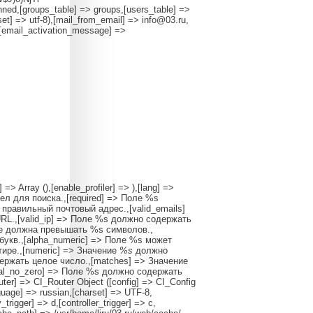
ned,[groups_table] => groups,[users_table] =>
set] => utf-8),[mail_from_email] => info@03.ru,
,[email_activation_message] =>
 => Array (),[enable_profiler] => ),[lang] =>
дел для поиска.,[required] => Поле %s
правильный почтовый адрес.,[valid_emails]
RL.,[valid_ip] => Поле %s должно содержать
не должна превышать %s символов.,
букв.,[alpha_numeric] => Поле %s может
ире.,[numeric] => Значение
%s
должно
держать целое число.,[matches] => Значение
ral_no_zero] => Поле %s должно содержать
uter] => CI_Router Object ([config] => CI_Config
nguage] => russian,[charset] => UTF-8,
rigger] => d,[controller_trigger] => c,