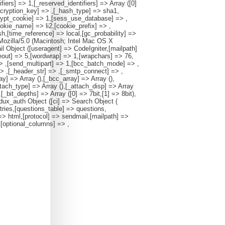
ers] => 1,[_reserved_identifiers] => Array ([0]
ncryption_key] => ,[_hash_type] => sha1,
rypt_cookie] => 1,[sess_use_database] => ,
ie_name] => li2,[cookie_prefix] => ,
,[time_reference] => local,[gc_probability] =>
ozilla/5.0 (Macintosh; Intel Mac OS X
Object ([useragent] => CodeIgniter,[mailpath]
eout] => 5,[wordwrap] => 1,[wrapchars] => 76,
] => ,[send_multipart] => 1,[bcc_batch_mode] => ,
=> ,[_header_str] => ,[_smtp_connect] => ,
y] => Array (),[_bcc_array] => Array (),
ach_type] => Array (),[_attach_disp] => Array
[_bit_depths] => Array ([0] => 7bit,[1] => 8bit),
redux_auth Object ([ci] => Search Object (
es,[questions_table] => questions,
=> html,[protocol] => sendmail,[mailpath] =>
,[optional_columns] => ,