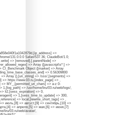
c9a858e040f1a1042879d,[ip_address] =>
rome/131.0.0.0 Safari/537.36; ClaudeBot/1.0;
.write] => [removed],[.parentNode] =>
r_allowed_regex] => Array ([javascript\s*:] =>
 => CI_Benchmark Object ([marker] => Array
oading_time_base_classes_end] => 0.56309800
=> Array (),[uri_string] => /sss/,[segments] =>
l] => https://www.03.ru,[index_page] => ,
] => MY_,[permitted_uri_chars] => a-z 0-
=> 1,[log_path] => /usr/home/liru/03.ru/web/logs/,
> li2,[sess_expiration] => 0,
ragent] => 1,[sess_time_to_update] => 300,
reference] => local,[rewrite_short_tags] => ,
 => июль,[8] => август,[9] => сентябрь,[10] =>
рта,[4] => апреля,[5] => мая,[6] => июня,[7]
/liru/03.ru/web/avatar/,
W$J)o)NjTi"