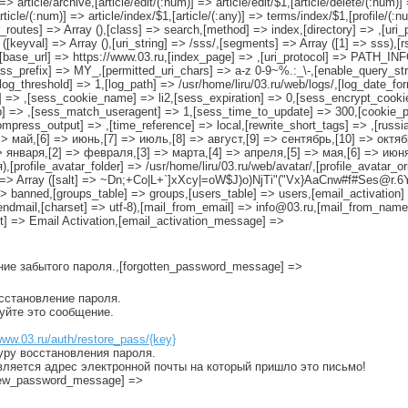
 => article/archive,[article/edit/(:num)] => article/edit/$1,[article/delete/(:num)
article/(:num)] => article/index/$1,[article/(:any)] => terms/index/$1,[profile/(
routes] => Array (),[class] => search,[method] => index,[directory] => ,[uri_p
 ([keyval] => Array (),[uri_string] => /sss/,[segments] => Array ([1] => sss),[
([base_url] => https://www.03.ru,[index_page] => ,[uri_protocol] => PATH_INFO
s_prefix] => MY_,[permitted_uri_chars] => a-z 0-9~%.:_\-,[enable_query_strin
m,[log_threshold] => 1,[log_path] => /usr/home/liru/03.ru/web/logs/,[log_date_f
y] => ,[sess_cookie_name] => li2,[sess_expiration] => 0,[sess_encrypt_cook
 => ,[sess_match_useragent] => 1,[sess_time_to_update] => 300,[cookie_pr
compress_output] => ,[time_reference] => local,[rewrite_short_tags] => ,[russ
=> май,[6] => июнь,[7] => июль,[8] => август,[9] => сентябрь,[10] => октяб
=> января,[2] => февраля,[3] => марта,[4] => апреля,[5] => мая,[6] => июня
[profile_avatar_folder] => /usr/home/liru/03.ru/web/avatar/,[profile_avatar_or
th] => Array ([salt] => ~Dn;+Co|L+`]xXcy|=oW$J)o)NjTi"("Vx}AaCnw#f#Ses@r.
> banned,[groups_table] => groups,[users_table] => users,[email_activation] =
sendmail,[charset] => utf-8),[mail_from_email] => info@03.ru,[mail_from_name
ct] => Email Activation,[email_activation_message] =>
ение забытого пароля.,[forgotten_password_message] =>
осстановление пароля.
руйте это сообщение.
www.03.ru/auth/restore_pass/{key}
уру восстановления пароля.
вляется адрес электронной почты на который пришло это письмо!
[new_password_message] =>