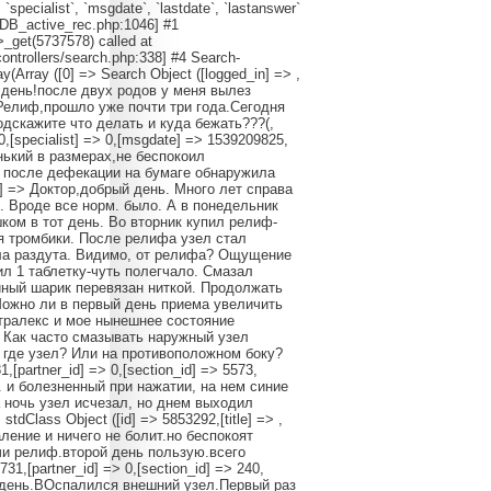
, `specialist`, `msgdate`, `lastdate`, `lastanswer`
/DB_active_rec.php:1046] #1
_get(5737578) called at
ontrollers/search.php:338] #4 Search-
y(Array ([0] => Search Object ([logged_in] => ,
брый день!после двух родов у меня вылез
Релиф,прошло уже почти три года.Сегодня
дскажите что делать и куда бежать???(,
 0,[specialist] => 0,[msgdate] => 1539209825,
енький в размерах,не беспокоил
и после дефекации на бумаге обнаружила
text] => Доктор,добрый день. Много лет справа
 Вроде все норм. было. А в понедельник
ком в тот день. Во вторник купил релиф-
я тромбики. После релифа узел стал
ала раздута. Видимо, от релифа? Ощущение
ил 1 таблетку-чуть полегчало. Смазал
йный шарик перевязан ниткой. Продолжать
ожно ли в первый день приема увеличить
етралекс и мое нынешнее состояние
 Как часто смазывать наружный узел
, где узел? Или на противоположном боку?
[partner_id] => 0,[section_id] => 5573,
... и болезненный при нажатии, на нем синие
а ночь узел исчезал, но днем выходил
dClass Object ([id] => 5853292,[title] => ,
ение и ничего не болит.но беспокоят
чи релиф.второй день пользую.всего
1,[partner_id] => 0,[section_id] => 240,
брый день.ВОспалился внешний узел.Первый раз