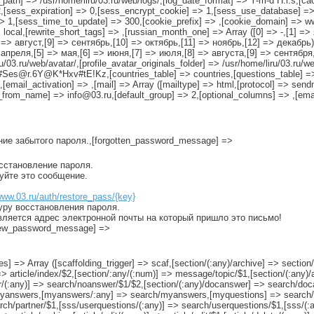
g_path] => /usr/home/liru/03.ru/web/logs/,[log_date_format] => Y-m-d H:i:s,[c
2,[sess_expiration] => 0,[sess_encrypt_cookie] => 1,[sess_use_database] =
1,[sess_time_to_update] => 300,[cookie_prefix] => ,[cookie_domain] => www.
local,[rewrite_short_tags] => ,[russian_month_one] => Array ([0] => -,[1] =
=> август,[9] => сентябрь,[10] => октябрь,[11] => ноябрь,[12] => декабрь)
апреля,[5] => мая,[6] => июня,[7] => июля,[8] => августа,[9] => сентября,
u/03.ru/web/avatar/,[profile_avatar_originals_folder] => /usr/home/liru/03.ru/we
es@r.6Y@K*Hxv#tE!Kz,[countries_table] => countries,[questions_table] =>
[email_activation] => ,[mail] => Array ([mailtype] => html,[protocol] => send
_from_name] => info@03.ru,[default_group] => 2,[optional_columns] => ,[emai
ение забытого пароля.,[forgotten_password_message] =>
осстановление пароля.
руйте это сообщение.
www.03.ru/auth/restore_pass/{key}
уру восстановления пароля.
вляется адрес электронной почты на который пришло это письмо!
[new_password_message] =>
es] => Array ([scaffolding_trigger] => scaf,[section/(:any)/archive] => section/
)] => article/index/$2,[section/:any/(:num)] => message/topic/$1,[section/(:an
/(:any)] => search/noanswer/$1/$2,[section/(:any)/docanswer] => search/doca
yanswers,[myanswers/:any] => search/myanswers,[myquestions] => search/
ch/partner/$1,[sss/userquestions/(:any)] => search/userquestions/$1,[sss/(: