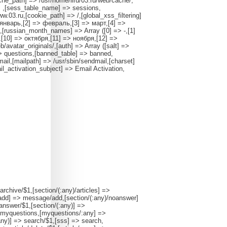
ache_path] => /usr/home/liru/03.ru/web/cache/,
> ,[sess_table_name] => sessions,
03.ru,[cookie_path] => /,[global_xss_filtering]
> январь,[2] => февраль,[3] => март,[4] =>
,[russian_month_names] => Array ([0] => -,[1]
[10] => октября,[11] => ноября,[12] =>
b/avatar_originals/,[auth] => Array ([salt] =>
 questions,[banned_table] => banned,
mail,[mailpath] => /usr/sbin/sendmail,[charset]
l_activation_subject] => Email Activation,
archive/$1,[section/(:any)/articles] =>
y)/add] => message/add,[section/(:any)/noanswer]
nswer/$1,[section/(:any)] =>
myquestions,[myquestions/:any] =>
any)] => search/$1,[sss] => search,