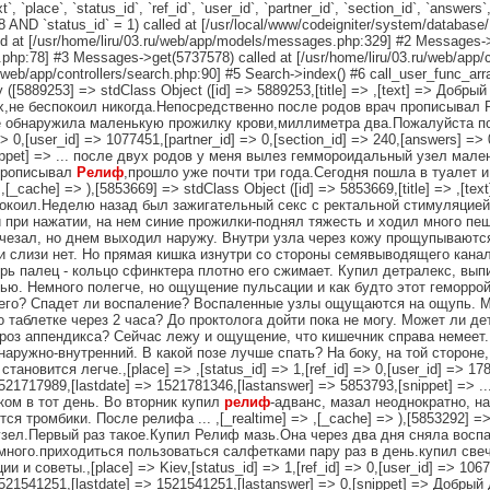
, `place`, `status_id`, `ref_id`, `user_id`, `partner_id`, `section_id`, `answers`
D `status_id` = 1) called at [/usr/local/www/codeigniter/system/database
 at [/usr/home/liru/03.ru/web/app/models/messages.php:329] #2 Messages->
php:78] #3 Messages->get(5737578) called at [/usr/home/liru/03.ru/web/app/c
/web/app/controllers/search.php:90] #5 Search->index() #6 call_user_func_arra
rray ([5889253] => stdClass Object ([id] => 5889253,[title] => ,[text] => До
,не беспокоил никогда.Непосредственно после родов врач прописывал 
е обнаружила маленькую прожилку крови,миллиметра два.Пожалуйста по
=> 0,[user_id] => 1077451,[partner_id] => 0,[section_id] => 240,[answers] =>
snippet] => ... после двух родов у меня вылез геммороидальный узел мал
 прописывал
Релиф
,прошло уже почти три года.Сегодня пошла в туалет 
,[_cache] => ),[5853669] => stdClass Object ([id] => 5853669,[title] => ,[
окоил.Неделю назад был зажигательный секс с ректальной стимуляцией.
 при нажатии, на нем синие прожилки-поднял тяжесть и ходил много пеш
счезал, но днем выходил наружу. Внутри узла через кожу прощупываютс
и и слизи нет. Но прямая кишка изнутри со стороны семявыводящего кан
рь палец - кольцо сфинктера плотно его сжимает. Купил детралекс, вып
ью. Немного полегче, но ощущение пульсации и как будто этот геморро
 его? Спадет ли воспаление? Воспаленные узлы ощущаются на ощупь. М
о таблетке через 2 часа? До проктолога дойти пока не могу. Может ли д
кроз аппендикса? Сейчас лежу и ощущение, что кишечник справа немеет.
наружно-внутренний. В какой позе лучше спать? На боку, на той стороне
вится легче.,[place] => ,[status_id] => 1,[ref_id] => 0,[user_id] => 1781,
 1521717989,[lastdate] => 1521781346,[lastanswer] => 5853793,[snippet] => 
ом в тот день. Во вторник купил
релиф
-адванс, мазал неоднократно, н
тромбики. После релифа ... ,[_realtime] => ,[_cache] => ),[5853292] => st
зел.Первый раз такое.Купил Релиф мазь.Она через два дня сняла воспал
много.приходиться пользоваться салфетками пару раз в день.купил све
советы.,[place] => Kiev,[status_id] => 1,[ref_id] => 0,[user_id] => 106773
> 1521541251,[lastdate] => 1521541251,[lastanswer] => 0,[snippet] => До