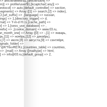
] => article/delete/$1,[article/save] =>
:num)] => profile/user/$1,[kcaptcha/(:any)] =>
rotocol] => auto,[default_controller] => section,
rsegments] => Array ([1] => search,[2] => index),
,[url_suffix] => ,[language] => russian,
gs] => 1,[directory_trigger] => d,
ormat] => Y-m-d H:i:s,[cache_path] =>
ie] => 1,[sess_use_database] => ,
efix] => ,[cookie_domain] => www.03.ru,
ian_month_one] => Array ([0] => -,[1] => январь,
рь,[11] => ноябрь,[12] => декабрь),
,[7] => июля,[8] => августа,[9] => сентября,
iginals_folder] =>
6Y@K*Hxv#tE!Kz,[countries_table] => countries,
> ,[mail] => Array ([mailtype] => html,
] => info@03.ru,[default_group] => 2,