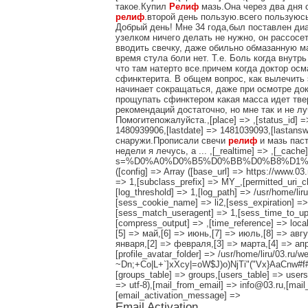
такое.Купил
Релиф
мазь.Она через два дня с
релиф
.второй день пользую.всего пользуюсь ре
Добрый день! Мне 34 года,был поставлен диа
узелком ничего делать не нужно, он рассосет
вводить свечку, даже обильно обмазанную ма
время стула боли нет. Т.е. Боль когда внутр
что там натерто все.причем когда доктор осм
сфинктерита. В общем вопрос, как вылечить 
начинает сокращаться, даже при осмотре док
прощупать сфинктером какая масса идет твер
рекомендаций достаточно, но мне так и не лу
Помогитепожалуйста.,[place] => ,[status_id] => 
1480939906,[lastdate] => 1481039093,[lastan
снаружи.Прописали свечи
релиф
и мазь паст
недели я лечусь, а ... ,[_realtime] => ,[_cache]
s=%D0%A0%D0%B5%D0%BB%D0%B8%D1%84§ion=,[] =>
([config] => Array ([base_url] => https://www.0
=> 1,[subclass_prefix] => MY_,[permitted_uri_cha
[log_threshold] => 1,[log_path] => /usr/home/lir
[sess_cookie_name] => li2,[sess_expiration] =
[sess_match_useragent] => 1,[sess_time_to_upda
[compress_output] => ,[time_reference] => loca
[5] => май,[6] => июнь,[7] => июль,[8] => авгу
января,[2] => февраля,[3] => марта,[4] => апр
[profile_avatar_folder] => /usr/home/liru/03.ru/we
~Dn;+Co|L+`]xXcy|=oW$J)o)NjTi"("Vx}AaCnw#f#S
[groups_table] => groups,[users_table] => users,
=> utf-8),[mail_from_email] => info@03.ru,[mail
[email_activation_message] =>
Email Activation