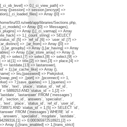
,[_ci_ob_level] => 0,[_ci_view_path] =>
Array ([session] => session,[encrypt] =>
ion),[_ci_loaded_files] => Array ([0] =>
/home/liru/03.ru/web/app/libraries/Sections.php,
),[_ci_models] => Array ([0] => Messages),
ci_plugins] => Array (),[_ci_varmap] => Array
elete_hack] => 1,[_count_string] => SELECT
atus_id`,[5] => `ref_id`,[6] => `user_id`,[7] =>
[ar_distinct] => ,[ar_from] => Array ([0] =>
 (),[ar_groupby] => Array (),[ar_having] => Array
tables] => Array (),[ar_store_array] => Array (),
,[6] => select,[7] => select,[8] => select,[9] =>
=> id,[1] => title,[2] => text,[3] => place,[4] =>
2] => lastdate,[13] => lastanswer),
d` = 1),[ar_cache_like] => Array (),
name] => liru,[password] => Piekjiskot,
,[swap_pre] => ,[port] => ,[pconnect] => 1,
ker] => ?,[save_queries] => 1,[queries] =>
`text`, `place`, `status_id`, `ref_id`,
id` = 5889253 AND `status_id` = 1,[2] =>
te`, `lastdate`, `lastanswer` FROM (`messages`)
`, `section_id`, `answers`, `specialist`,
xt`, `place`, `status_id`, `ref_id`, `user_id`,
 5738971 AND `status_id` = 1,[5] => SELECT `id`,
e`, `lastanswer` FROM (`messages`) WHERE `id` =
`, `answers`, `specialist`, `msgdate`, `lastdate`,
094299316,[1] => 0.000365972518921,[2] =>
Array (),[trans_enabled] => 1,[trans_strict]