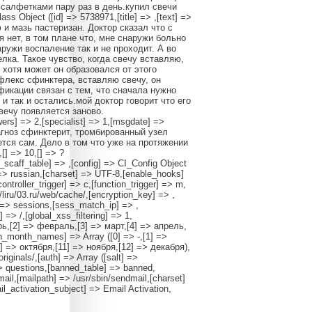
 салфетками пару раз в день.купил свечи
 Object ([id] => 5738971,[title] => ,[text] =>
и мазь пастеризан. Доктор сказал что с
я нет, в том плане что, мне снаружи больно
ружи воспаление так и не проходит. А во
елка. Такое чувство, когда свечу вставляю,
 хотя может он образовался от этого
флекс сфинктера, вставляю свечу, он
фикации связан с тем, что сначала нужно
 так и остались.мой доктор говорит что его
вечу появляется заново.
wers] => 2,[specialist] => 1,[msgdate] =>
иагноз сфинктерит, тромбированный узел
ется сам. Дело в том что уже на протяжении
[] => 10,[] => ?
ff_table] => ,[config] => CI_Config Object
 => russian,[charset] => UTF-8,[enable_hooks]
ntroller_trigger] => c,[function_trigger] => m,
/liru/03.ru/web/cache/,[encryption_key] => ,
 => sessions,[sess_match_ip] => ,
> /,[global_xss_filtering] => 1,
арь,[2] => февраль,[3] => март,[4] => апрель,
n_month_names] => Array ([0] => -,[1] =>
] => октября,[11] => ноября,[12] => декабря),
riginals/,[auth] => Array ([salt] =>
 questions,[banned_table] => banned,
mail,[mailpath] => /usr/sbin/sendmail,[charset]
l_activation_subject] => Email Activation,