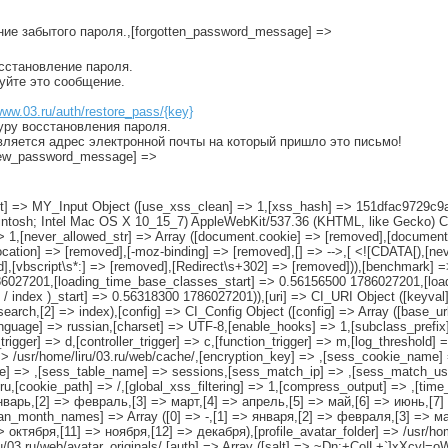
ение забытого пароля.,[forgotten_password_message] =>
осстановление пароля.
руйте это сообщение.
www.03.ru/auth/restore_pass/{key}
уру восстановления пароля.
вляется адрес электронной почты на который пришло это письмо!
[new_password_message] =>
input] => MY_Input Object ([use_xss_clean] => 1,[xss_hash] => 151dfac9729
cintosh; Intel Mac OS X 10_15_7) AppleWebKit/537.36 (KHTML, like Gecko) Ch
 1,[never_allowed_str] => Array ([document.cookie] => [removed],[document
cation] => [removed],[-moz-binding] => [removed],[
] => -->,[
<![CDATA[),[neve
ed],[vbscript\s*:] => [removed],[Redirect\s+302] => [removed])),[benchmark]
1786027201,[loading_time_base_classes_start] => 0.56156500 1786027201,[l
/ index )_start] => 0.56318300 1786027201)),[uri] => CI_URI Object ([keyval] 
search,[2] => index),[config] => CI_Config Object ([config] => Array ([base_ur
anguage] => russian,[charset] => UTF-8,[enable_hooks] => 1,[subclass_prefix
rigger] => d,[controller_trigger] => c,[function_trigger] => m,[log_threshold] 
> /usr/home/liru/03.ru/web/cache/,[encryption_key] => ,[sess_cookie_name] =
e] => ,[sess_table_name] => sessions,[sess_match_ip] => ,[sess_match_use
u,[cookie_path] => /,[global_xss_filtering] => 1,[compress_output] => ,[time_
январь,[2] => февраль,[3] => март,[4] => апрель,[5] => май,[6] => июнь,[7]
ian_month_names] => Array ([0] => -,[1] => января,[2] => февраля,[3] => ма
октября,[11] => ноября,[12] => декабря),[profile_avatar_folder] => /usr/home
iru/03.ru/web/avatar_originals/,[auth] => Array ([salt] => ~Dn;+Co|L+`]xXcy|=o