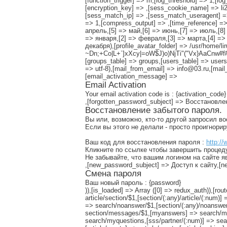
[function_trigger] => m,[log_threshold] => 1,[lo
[encryption_key] => ,[sess_cookie_name] => li
[sess_match_ip] => ,[sess_match_useragent] => 
=> 1,[compress_output] => ,[time_reference] => 
апрель,[5] => май,[6] => июнь,[7] => июль,[8] 
=> января,[2] => февраля,[3] => марта,[4] => 
декабря),[profile_avatar_folder] => /usr/home/lir
~Dn;+Co|L+`]xXcy|=oW$J)o)NjTi"("Vx}AaCnw#f#S
[groups_table] => groups,[users_table] => users,
=> utf-8),[mail_from_email] => info@03.ru,[mail
[email_activation_message] =>
Email Activation
Your email activation code is : {activation_code}
,[forgotten_password_subject] => Восстановл
Восстановление забытого пароля.
Вы или, возможно, кто-то другой запросил в
Если вы этого не делали - просто проигнори
Ваш код для восстановления пароля :
http://
Кликните по ссылке чтобы завершить процед
Не забывайте, что вашим логином на сайте я
,[new_password_subject] => Доступ к сайту,
Смена пароля
Ваш новый пароль : {password}
)),[is_loaded] => Array ([0] => redux_auth)),[rout
article/section/$1,[section/(:any)/article/(:num
=> search/noanswer/$1,[section/(:any)/noanswer
section/messages/$1,[myanswers] => search/m
search/myquestions,[sss/partner/(:num)] => sear