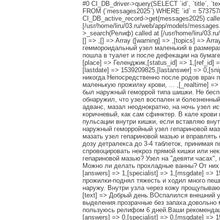
#0 CI_DB_driver->query(SELECT `id`, `title`, `text`
FROM (`messages2025`) WHERE `id` = 5737578 AN
CI_DB_active_record->get(messages2025) called
[/usr/home/liru/03.ru/web/app/models/messages.
>_search(Релиф) called at [/usr/home/liru/03.ru
[] => ,[] => Array ([warning] => ,[topics] => A
геммороидальный узел маленький в размерах
пошла в туалет и после дефекации на бумаг
[place] => Геленджик,[status_id] => 1,[ref_id] 
[lastdate] => 1539209825,[lastanswer] => 0,[
никогда.Непосредственно после родов врач
маленькую прожилку крови, ... ,[_realtime] => 
был наружный геморрой типа шишки. Не бесп
обнаружил, что узел воспален и болезненный
адванс, мазал неоднократно, на ночь узел и
коричневый, как сам сфинктер. В кале кров
пульсации внутри кишки, если вставляю внут
наружный геморройный узел гепариновой маз
мазать узел гепариновой мазью и вправлять
дозу детралекса до 3-4 таблеток, принимая п
спровоцировать некроз прямой кишки или не
гепариновой мазью? Узел на "девяти часах", 
Можно ли делать прохладные ванны? От них стано
[answers] => 1,[specialist] => 1,[msgdate] =>
прожилки-поднял тяжесть и ходил много пешк
наружу. Внутри узла через кожу прощупываются 
[text] => Добрый день.ВОспалился внешний у
выделения.прозрачные без запаха.довольно 
пользуюсь релифом 6 дней.Ваши рекомендации и 
[answers] => 0,[specialist] => 0,[msgdate] =