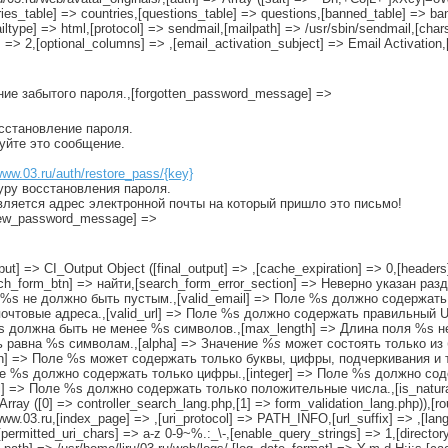
table] => countries,[questions_table] => questions,[banned_table] => ban
ailtype] => html,[protocol] => sendmail,[mailpath] => /usr/sbin/sendmail,[char
 => 2,[optional_columns] => ,[email_activation_subject] => Email Activation
ение забытого пароля.,[forgotten_password_message] =>
осстановление пароля.
руйте это сообщение.
www.03.ru/auth/restore_pass/{key}
уру восстановления пароля.
вляется адрес электронной почты на который пришло это письмо!
[new_password_message] =>
tput] => CI_Output Object ([final_output] => ,[cache_expiration] => 0,[headers]
rch_form_btn] => найти,[search_form_error_section] => Неверно указан раз
 %s не должно быть пустым.,[valid_email] => Поле %s должно содержать 
чтовые адреса.,[valid_url] => Поле %s должно содержать правильный U
 %s должна быть не менее %s символов.,[max_length] => Длина поля %s 
ь равна %s символам.,[alpha] => Значение
%s
может состоять только из 
h] => Поле %s может содержать только буквы, цифры, подчеркивания и т
оле %s должно содержать только цифры.,[integer] => Поле %s должно со
al] => Поле %s должно содержать только положительные числа.,[is_natu
ay ([0] => controller_search_lang.php,[1] => form_validation_lang.php)),[ro
//www.03.ru,[index_page] => ,[uri_protocol] => PATH_INFO,[url_suffix] => ,[la
rmitted_uri_chars] => a-z 0-9~%.:_\-,[enable_query_strings] => 1,[directory_t