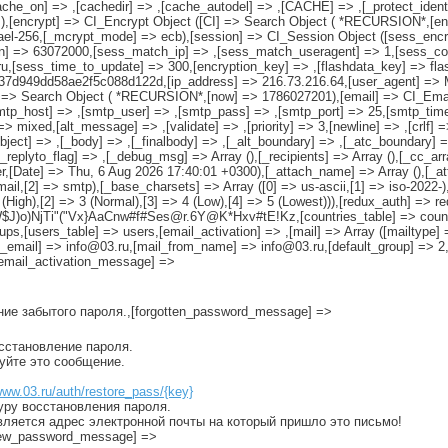
che_on] => ,[cachedir] => ,[cache_autodel] => ,[CACHE] => ,[_protect_identifi
=> ),[encrypt] => CI_Encrypt Object ([CI] => Search Object ( *RECURSION*,[e
ndael-256,[_mcrypt_mode] => ecb),[session] => CI_Session Object ([sess_enc
n] => 63072000,[sess_match_ip] => ,[sess_match_useragent] => 1,[sess_cook
,[sess_time_to_update] => 300,[encryption_key] => ,[flashdata_key] => flash
fb37d949dd58ae2f5c088d122d,[ip_address] => 216.73.216.64,[user_agent] => M
] => Search Object ( *RECURSION*,[now] => 1786027201),[email] => CI_Email 
smtp_host] => ,[smtp_user] => ,[smtp_pass] => ,[smtp_port] => 25,[smtp_tim
 => mixed,[alt_message] => ,[validate] => ,[priority] => 3,[newline] => ,[crlf
ject] => ,[_body] => ,[_finalbody] => ,[_alt_boundary] => ,[_atc_boundary] 
_replyto_flag] => ,[_debug_msg] => Array (),[_recipients] => Array (),[_cc_arra
r,[Date] => Thu, 6 Aug 2026 17:40:01 +0300),[_attach_name] => Array (),[_att
mail,[2] => smtp),[_base_charsets] => Array ([0] => us-ascii,[1] => iso-2022-),
 2 (High),[2] => 3 (Normal),[3] => 4 (Low),[4] => 5 (Lowest))),[redux_auth] => 
)o)NjTi"("Vx}AaCnw#f#Ses@r.6Y@K*Hxv#tE!Kz,[countries_table] => countri
ps,[users_table] => users,[email_activation] => ,[mail] => Array ([mailtype] 
om_email] => info@03.ru,[mail_from_name] => info@03.ru,[default_group] => 2
,[email_activation_message] =>
ение забытого пароля.,[forgotten_password_message] =>
осстановление пароля.
руйте это сообщение.
www.03.ru/auth/restore_pass/{key}
уру восстановления пароля.
вляется адрес электронной почты на который пришло это письмо!
[new_password_message] =>