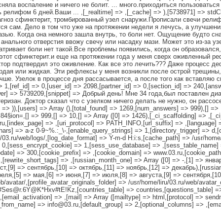
няла воспаление и ничего не болит. ... много.приходиться пользоваться
лифом 6 дней.Ваши ... ,[_realtime] => ,[_cache] => ),[5738971] => stdClass
гноз сфинктерит, тромбированный узел снаружи.Прописали свечи релиф 
ся сам. Дело в том что уже на протяжении недели я лечусь, а улучшени
зью. Когда она немного зашла внутрь, то боли нет. Ощущение будто сна
ь анального отверстия ввожу свечу или насадку мази. Может это из-за уз
атривает боли нет такой.Все проблемы появились, когда он образовался,
этот сфинктерит.и еще на протяжении года у меня сверх оживленный ре
тор подтвердил это оживление. Как все это лечить??? Даже процесс де
дая или жидкая. Эти рефлексы у меня возникли после острой трещины, и
чше. Узелок в процессе дня рассасывается, а после того как вставляю с
1,[ref_id] => 0,[user_id] => 2098,[partner_id] => 0,[section_id] => 240,[ans
swer] => 5739209,[snippet] => Добрый день! Мне 34 года,был поставлен д
еризан. Доктор сказал что с узелком ничего делать не нужно, он рассос
 => )),[users] => Array (),[total_found] => 1269,[num_answers] => 999),[] => ,
 999,[] => 10,[] => Array ([0] => 1426),[_ci_scaffolding] => ,[_ci_sca
3.ru,[index_page] => ,[uri_protocol] => PATH_INFO,[url_suffix] => ,[language]
rs] => a-z 0-9~%.:_\-,[enable_query_strings] => 1,[directory_trigger] => d,[co
u/03.ru/web/logs/,[log_date_format] => Y-m-d H:i:s,[cache_path] => /usr/home
> 0,[sess_encrypt_cookie] => 1,[sess_use_database] => ,[sess_table_name]
te] => 300,[cookie_prefix] => ,[cookie_domain] => www.03.ru,[cookie_path] =
l,[rewrite_short_tags] => ,[russian_month_one] => Array ([0] => -,[1] => янв
ст,[9] => сентябрь,[10] => октябрь,[11] => ноябрь,[12] => декабрь),[russia
еля,[5] => мая,[6] => июня,[7] => июля,[8] => августа,[9] => сентября,[10
b/avatar/,[profile_avatar_originals_folder] => /usr/home/liru/03.ru/web/avatar_o
es@r.6Y@K*Hxv#tE!Kz,[countries_table] => countries,[questions_table] =>
[email_activation] => ,[mail] => Array ([mailtype] => html,[protocol] => send
_from_name] => info@03.ru,[default_group] => 2,[optional_columns] => ,[emai