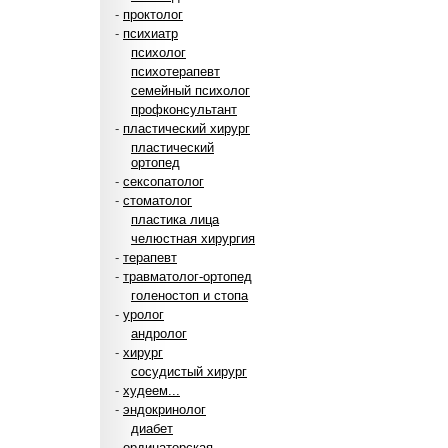
-
проктолог
-
психиатр
психолог
психотерапевт
семейный психолог
профконсультант
-
пластический хирург
пластический
ортопед
-
сексопатолог
-
стоматолог
пластика лица
челюстная хирургия
-
терапевт
-
травматолог-ортопед
голеностоп и стопа
-
уролог
андролог
-
хирург
сосудистый хирург
-
худеем...
-
эндокринолог
диабет
-
ординаторская