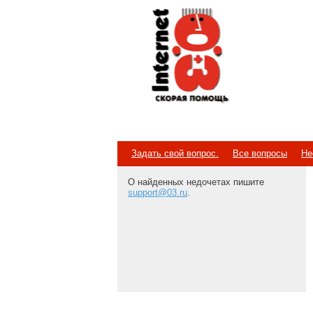
Internet
Скорая помощь
Задать свой вопрос.
Все вопросы
Не
О найденных недочетах пишите
support@03.ru
.