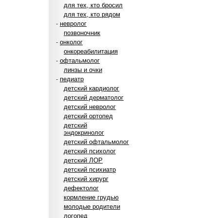
для тех, кто бросил
для тех, кто рядом
-
невролог
позвоночник
-
онколог
онкореабилитация
-
офтальмолог
линзы и очки
-
педиатр
детский кардиолог
детский дерматолог
детский невролог
детский ортопед
детский
эндокринолог
детский офтальмолог
детский психолог
детский ЛОР
детский психиатр
детский хирург
дефектолог
кормление грудью
молодые родители
логопед