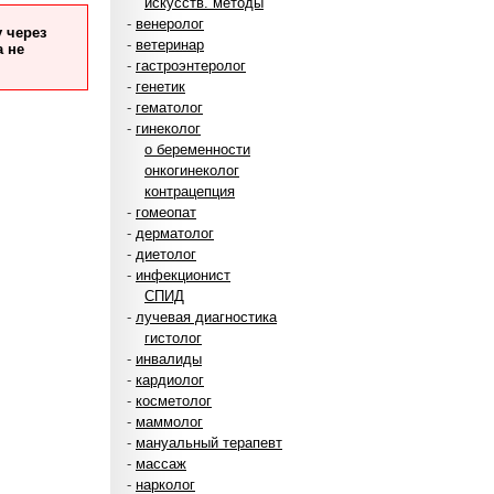
искусств. методы
-
венеролог
 через
-
ветеринар
а не
-
гастроэнтеролог
-
генетик
-
гематолог
-
гинеколог
о беременности
онкогинеколог
контрацепция
-
гомеопат
-
дерматолог
-
диетолог
-
инфекционист
СПИД
-
лучевая диагностика
гистолог
-
инвалиды
-
кардиолог
-
косметолог
-
маммолог
-
мануальный терапевт
-
массаж
-
нарколог