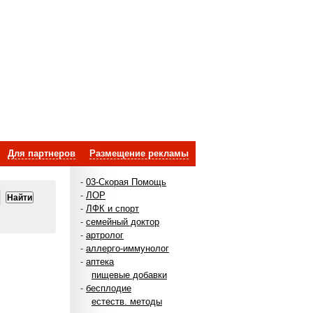
Для партнеров
Размещение рекламы
-
03-Скорая Помощь
-
ЛОР
-
ЛФК и спорт
-
семейный доктор
-
артролог
-
аллерго-иммунолог
-
аптека
пищевые добавки
-
бесплодие
естеств. методы