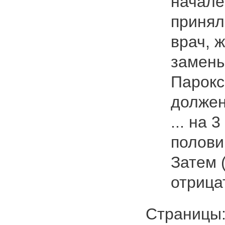
начал
приня
врач, ж
замены
Парокс
должен
... на 
полови
Затем 
отрица
Страниц