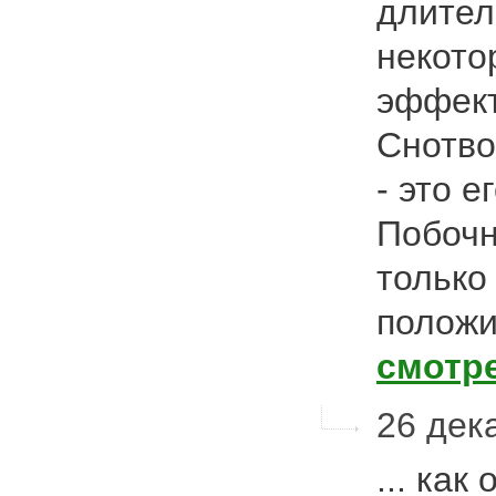
длител
некото
эффект
Снотв
- это 
Побочн
только
положи
смотр
26 дека
... как