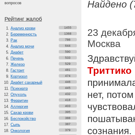
Найдено (
вопросов
Рейтинг жалоб
Анализ крови
1455
23 декабря
Беременность
1368
Рак
786
Москва
Анализ мочи
644
Диабет
590
Здравству
Печень
533
Железо
529
Триттико
Гастрит
481
Кортизол
474
принимала 
Диабет сахарный
446
Психиатр
445
нет, потом
Опухоль
432
Ферритин
418
чувствова
Аллергия
403
Сахар крови
395
пошатыван
Беспокойство
388
Сыпь
387
сознания.
Онкология
379