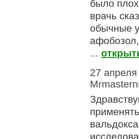
было плох
врачь ска
обычные у
афобозол,
...
открыт
27 апреля 
Mrmastern
Здравству
применят
вальдокса
исследов