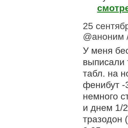
смотр
25 сентябр
@аноним 
У меня бе
выписали 
табл. на н
фенибут -3
немного ст
и днем 1/2
тразодон (