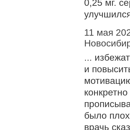
0,25 мг. с
улучшился,
11 мая 2020
Новосиби
... избежа
и повысит
мотивацию
конкретно
прописыв
было плох
врачь ска