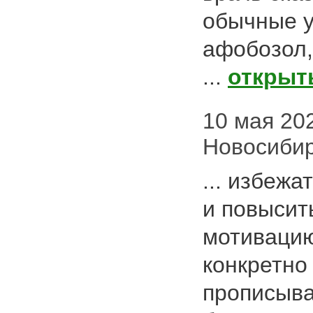
обычные у
афобозол,
...
открыт
10 мая 2020
Новосиби
... избежа
и повысит
мотивацию
конкретно
прописыв