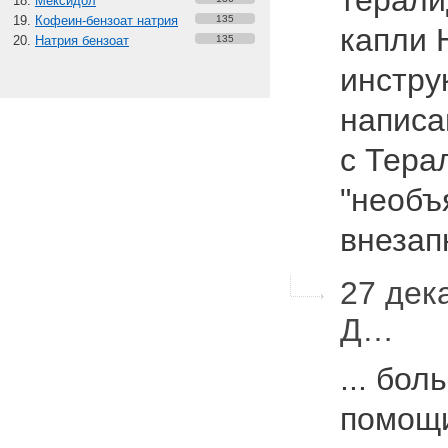
терали
Мексидол
Кофеин-бензоат натрия
135
капли 
Натрия бензоат
135
инстру
написа
с Тера
"необъ
внезап
27 дек
Д…
... бо
помощи