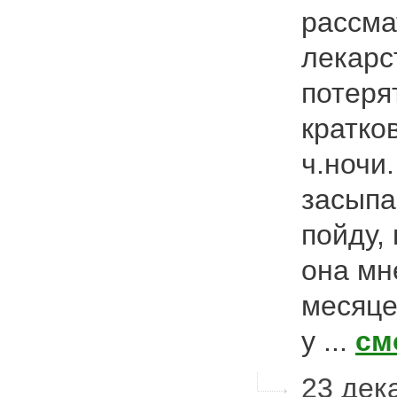
рассма
лекарс
потеря
кратко
ч.ночи
засыпа
пойду,
она мн
месяце
у ...
см
23 дек