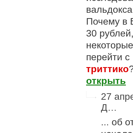
вальдоксан
Почему в 
30 рублей,
некоторые
перейти с
триттико
открыть
27 апр
Д…
... об