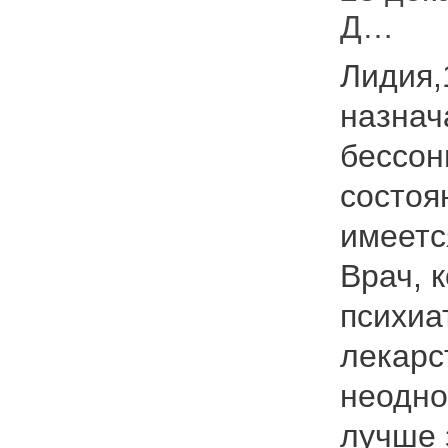
Д…
Лидия,
назнач
бессон
состоя
имеетс
Врач, 
психиа
лекарс
неодно
лучше з